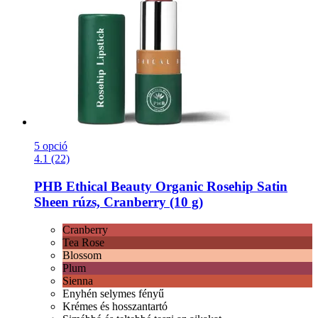
5 opció
4.1 (22)
PHB Ethical Beauty
Organic Rosehip Satin
Sheen rúzs, Cranberry (10 g)
Cranberry
Tea Rose
Blossom
Plum
Sienna
Enyhén selymes fényű
Krémes és hosszantartó