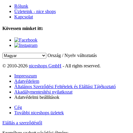
Rólunk
Üzleteink - nice shops
Kapcsolat
Kövessen minket itt:
Ország / Nyelv változtatás
© 2010-2026
niceshops GmbH
- All rights reserved.
Impresszum
Adatvédelem
Általános Szerződési Feltételek és Elállási Tájékoztató
Akadálymentesítési nyilatkozat
Adatvédelmi beállítások
Cég
További niceshops üzletek
Elállás a szerződéstől
Személyre szabott vásárlási élmény