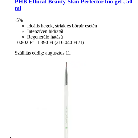
PHB Ethical Beauty
Skin Perfector bio gél , 50
ml
-5%
Ideális hegek, striák és bőrpír esetén
Intenzíven hidratál
Regeneráló hatású
10.802 Ft
11.390 Ft
(216.040 Ft / l)
Szállítás eddig: augusztus 11.