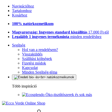
Navigációhoz
Tartalomhoz
Kosárhoz
100% natúrkozmetikum
Magyarország: Ingyenes standard kiszállítás
17.000 Ft-tól
Legalább 1 ingyenes termékminta
minden rendeléshez
Segítség
Hol van a rendelésem?
Visszaküldés
Szállítási költségek
Fizetési módok
Kapcsolat
Minden Segítség-téma
Több inspiráció
Öko-tisztítószerek és sok más