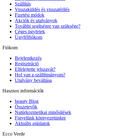
Szállítás
Visszaküldés és visszatérítés
Fizetési módok
Akciók és utalványok
További segítségre van szüksége?
Céges ügyfelek
Ügyfélfiókom
Fiókom
Bejelentkezés
Regisztráció
Elfelejtette jelszavát?
Hol van a szállítmányom?
Utalvány beváltása
Hasznos információk
beauty Blog
Összetevők
Natúrkozmetikai minősítések
Figyelünk környezetünkre
Aktuális ajánlatok
Ecco Verde