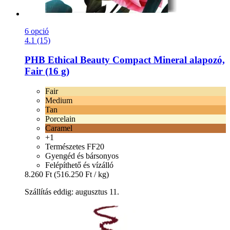
6 opció
4.1 (15)
PHB Ethical Beauty
Compact Mineral alapozó,
Fair (16 g)
Fair
Medium
Tan
Porcelain
Caramel
+1
Természetes FF20
Gyengéd és bársonyos
Felépíthető és vízálló
8.260 Ft
(516.250 Ft / kg)
Szállítás eddig: augusztus 11.