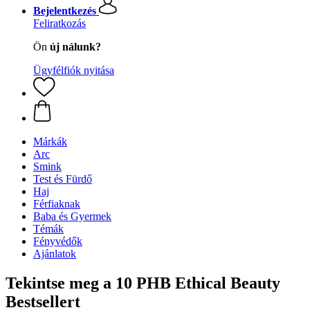
Bejelentkezés
Feliratkozás
Ön
új nálunk?
Ügyfélfiók nyitása
Márkák
Arc
Smink
Test és Fürdő
Haj
Férfiaknak
Baba és Gyermek
Témák
Fényvédők
Ajánlatok
Tekintse meg a 10 PHB Ethical Beauty
Bestsellert