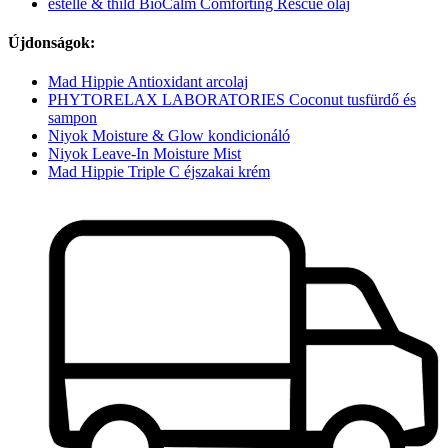
estelle & thild BioCalm Comforting Rescue olaj
Újdonságok:
Mad Hippie Antioxidant arcolaj
PHYTORELAX LABORATORIES Coconut tusfürdő és
sampon
Niyok Moisture & Glow kondicionáló
Niyok Leave-In Moisture Mist
Mad Hippie Triple C éjszakai krém