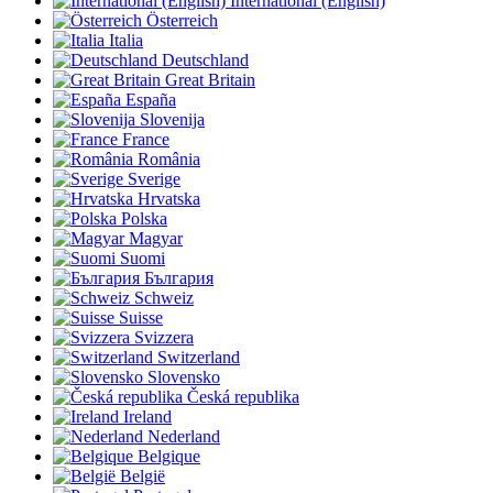
International (English)
Österreich
Italia
Deutschland
Great Britain
España
Slovenija
France
România
Sverige
Hrvatska
Polska
Magyar
Suomi
България
Schweiz
Suisse
Svizzera
Switzerland
Slovensko
Česká republika
Ireland
Nederland
Belgique
België