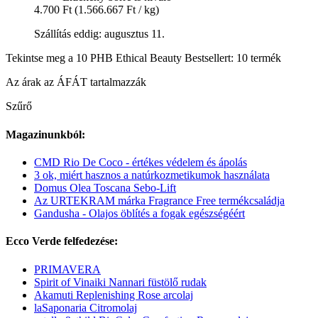
4.700 Ft
(1.566.667 Ft / kg)
Szállítás eddig: augusztus 11.
Tekintse meg a 10 PHB Ethical Beauty Bestsellert: 10 termék
Az árak az ÁFÁT tartalmazzák
Szűrő
Magazinunkból:
CMD Rio De Coco - értékes védelem és ápolás
3 ok, miért hasznos a natúrkozmetikumok használata
Domus Olea Toscana Sebo-Lift
Az URTEKRAM márka Fragrance Free termékcsaládja
Gandusha - Olajos öblítés a fogak egészségéért
Ecco Verde felfedezése:
PRIMAVERA
Spirit of Vinaiki Nannari füstölő rudak
Akamuti Replenishing Rose arcolaj
laSaponaria Citromolaj