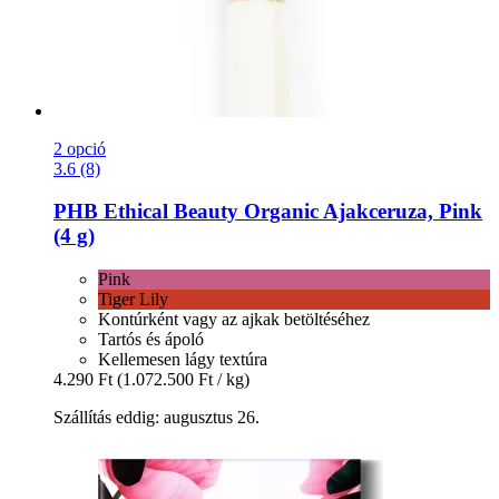
2 opció
3.6 (8)
PHB Ethical Beauty
Organic Ajakceruza, Pink
(4 g)
Pink
Tiger Lily
Kontúrként vagy az ajkak betöltéséhez
Tartós és ápoló
Kellemesen lágy textúra
4.290 Ft
(1.072.500 Ft / kg)
Szállítás eddig: augusztus 26.