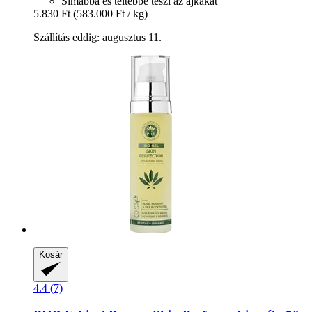
Simábbá és teltebbé teszi az ajkakat
5.830 Ft
(583.000 Ft / kg)
Szállítás eddig: augusztus 11.
Kosár
4.4 (7)