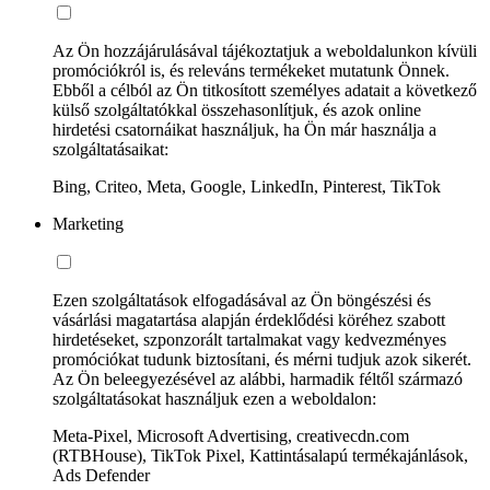
Az Ön hozzájárulásával tájékoztatjuk a weboldalunkon kívüli
promóciókról is, és releváns termékeket mutatunk Önnek.
Ebből a célból az Ön titkosított személyes adatait a következő
külső szolgáltatókkal összehasonlítjuk, és azok online
hirdetési csatornáikat használjuk, ha Ön már használja a
szolgáltatásaikat:
Bing, Criteo, Meta, Google, LinkedIn, Pinterest, TikTok
Marketing
Ezen szolgáltatások elfogadásával az Ön böngészési és
vásárlási magatartása alapján érdeklődési köréhez szabott
hirdetéseket, szponzorált tartalmakat vagy kedvezményes
promóciókat tudunk biztosítani, és mérni tudjuk azok sikerét.
Az Ön beleegyezésével az alábbi, harmadik féltől származó
szolgáltatásokat használjuk ezen a weboldalon:
Meta-Pixel, Microsoft Advertising, creativecdn.com
(RTBHouse), TikTok Pixel, Kattintásalapú termékajánlások,
Ads Defender