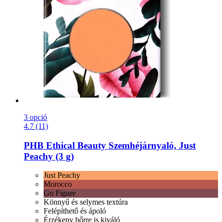
3 opció
4.7 (11)
PHB Ethical Beauty
Szemhéjárnyaló, Just
Peachy (3 g)
Just Peachy
Morocco
Go Figure
Könnyű és selymes textúra
Felépíthető és ápoló
Érzékeny bőrre is kiváló