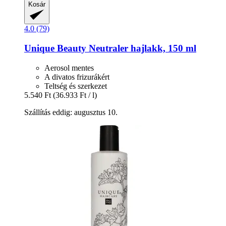
Kosár
4.0 (79)
Unique Beauty
Neutraler hajlakk, 150 ml
Aerosol mentes
A divatos frizurákért
Teltség és szerkezet
5.540 Ft
(36.933 Ft / l)
Szállítás eddig: augusztus 10.