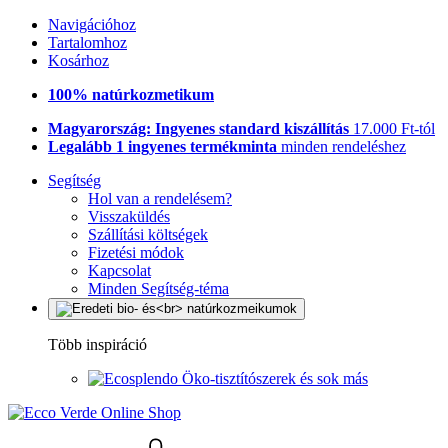
Navigációhoz
Tartalomhoz
Kosárhoz
100% natúrkozmetikum
Magyarország: Ingyenes standard kiszállítás
17.000 Ft-tól
Legalább 1 ingyenes termékminta
minden rendeléshez
Segítség
Hol van a rendelésem?
Visszaküldés
Szállítási költségek
Fizetési módok
Kapcsolat
Minden Segítség-téma
Több inspiráció
Öko-tisztítószerek és sok más