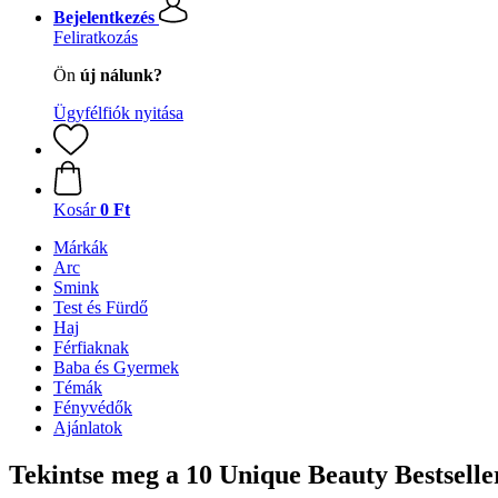
Bejelentkezés
Feliratkozás
Ön
új nálunk?
Ügyfélfiók nyitása
Kosár
0 Ft
Márkák
Arc
Smink
Test és Fürdő
Haj
Férfiaknak
Baba és Gyermek
Témák
Fényvédők
Ajánlatok
Tekintse meg a 10 Unique Beauty Bestselle