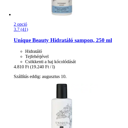
2 opció
3.7 (41)
Unique Beauty
Hidratáló sampon, 250 ml
Hidratáló
Tejfehérjével
Csökkenti a haj kócolódását
4.810 Ft
(19.240 Ft / l)
Szállítás eddig: augusztus 10.