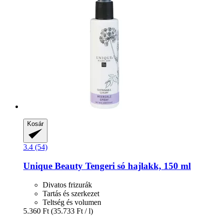
Kosár
3.4 (54)
Unique Beauty
Tengeri só hajlakk, 150 ml
Divatos frizurák
Tartás és szerkezet
Teltség és volumen
5.360 Ft
(35.733 Ft / l)