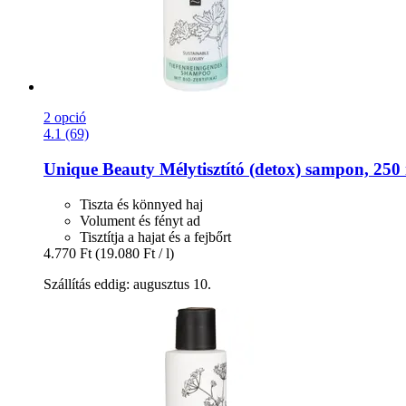
2 opció
4.1 (69)
Unique Beauty
Mélytisztító (detox) sampon, 250
Tiszta és könnyed haj
Volument és fényt ad
Tisztítja a hajat és a fejbőrt
4.770 Ft
(19.080 Ft / l)
Szállítás eddig: augusztus 10.