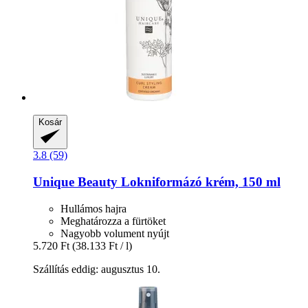
Kosár
3.8 (59)
Unique Beauty
Lokniformázó krém, 150 ml
Hullámos hajra
Meghatározza a fürtöket
Nagyobb volument nyújt
5.720 Ft
(38.133 Ft / l)
Szállítás eddig: augusztus 10.