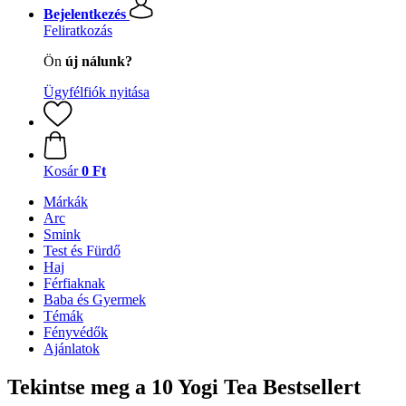
Bejelentkezés
Feliratkozás
Ön
új nálunk?
Ügyfélfiók nyitása
Kosár
0 Ft
Márkák
Arc
Smink
Test és Fürdő
Haj
Férfiaknak
Baba és Gyermek
Témák
Fényvédők
Ajánlatok
Tekintse meg a 10 Yogi Tea Bestsellert