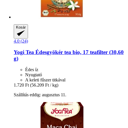
Kosár
4.0 (24)
Yogi Tea
Édesgyökér tea bio, 17 teafilter (30,60
g)
Édes íz
Nyugtató
A keleti fűszer titkával
1.720 Ft
(56.209 Ft / kg)
Szállítás eddig: augusztus 11.