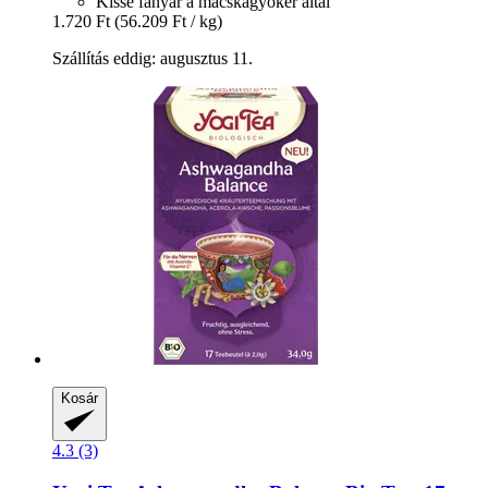
Kissé fanyar a macskagyökér által
1.720 Ft
(56.209 Ft / kg)
Szállítás eddig: augusztus 11.
Kosár
4.3 (3)