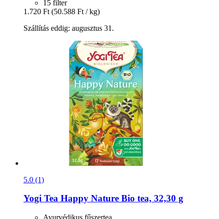
15 filter
1.720 Ft
(50.588 Ft / kg)
Szállítás eddig: augusztus 31.
5.0 (1)
Yogi Tea
Happy Nature Bio tea, 32,30 g
Ayurvédikus fűszertea