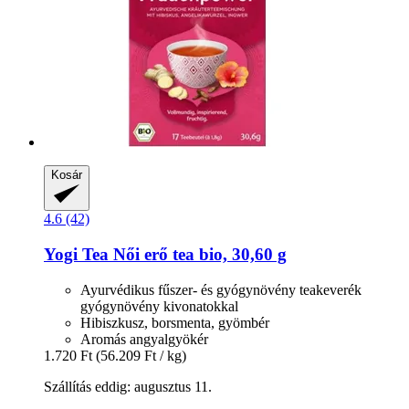
Kosár
4.6 (42)
Yogi Tea
Női erő tea bio, 30,60 g
Ayurvédikus fűszer- és gyógynövény teakeverék
gyógynövény kivonatokkal
Hibiszkusz, borsmenta, gyömbér
Aromás angyalgyökér
1.720 Ft
(56.209 Ft / kg)
Szállítás eddig: augusztus 11.