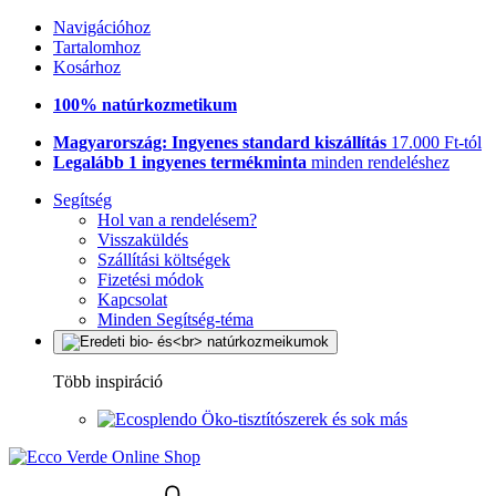
Navigációhoz
Tartalomhoz
Kosárhoz
100% natúrkozmetikum
Magyarország: Ingyenes standard kiszállítás
17.000 Ft-tól
Legalább 1 ingyenes termékminta
minden rendeléshez
Segítség
Hol van a rendelésem?
Visszaküldés
Szállítási költségek
Fizetési módok
Kapcsolat
Minden Segítség-téma
Több inspiráció
Öko-tisztítószerek és sok más