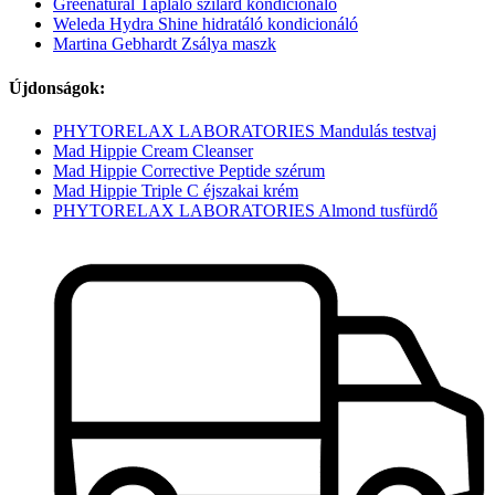
Greenatural Tápláló szilárd kondicionáló
Weleda Hydra Shine hidratáló kondicionáló
Martina Gebhardt Zsálya maszk
Újdonságok:
PHYTORELAX LABORATORIES Mandulás testvaj
Mad Hippie Cream Cleanser
Mad Hippie Corrective Peptide szérum
Mad Hippie Triple C éjszakai krém
PHYTORELAX LABORATORIES Almond tusfürdő