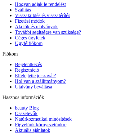
Hogyan adjak le rendelést
Szállítás
Visszaküldés és visszatérítés
Fizetési módok
Akciók és utalványok
További segítségre van szüksége?
Céges ügyfelek
Ügyfélfiókom
Fiókom
Bejelentkezés
Regisztráció
Elfelejtette jelszavát?
Hol van a szállítmányom?
Utalvány beváltása
Hasznos információk
beauty Blog
Összetevők
Natúrkozmetikai minősítések
Figyelünk környezetünkre
Aktuális ajánlatok