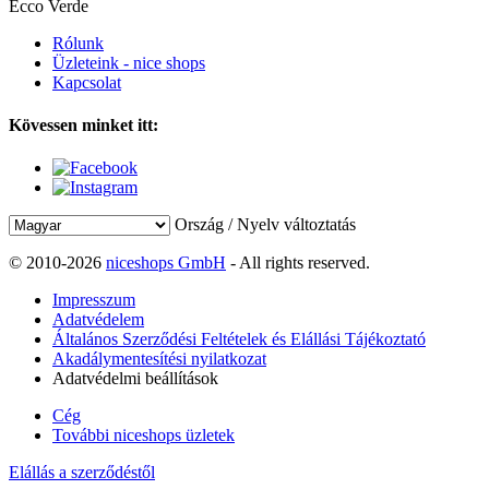
Ecco Verde
Rólunk
Üzleteink - nice shops
Kapcsolat
Kövessen minket itt:
Ország / Nyelv változtatás
© 2010-2026
niceshops GmbH
- All rights reserved.
Impresszum
Adatvédelem
Általános Szerződési Feltételek és Elállási Tájékoztató
Akadálymentesítési nyilatkozat
Adatvédelmi beállítások
Cég
További niceshops üzletek
Elállás a szerződéstől