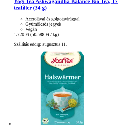
Yogi Tea
Ashwagandha Balance Bio Tea, 17
teafilter (34 g)
Acerolával és golgotavirággal
Gyümölcsös jegyek
Vegán
1.720 Ft
(50.588 Ft / kg)
Szállítás eddig: augusztus 11.