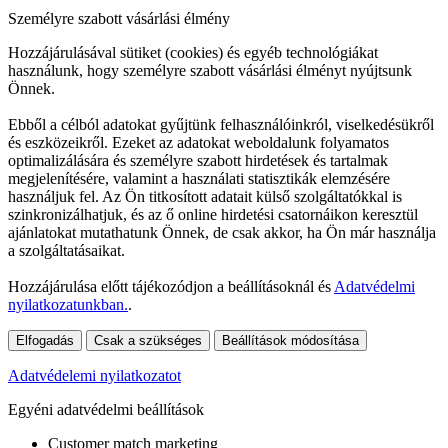
Személyre szabott vásárlási élmény
Hozzájárulásával sütiket (cookies) és egyéb technológiákat
használunk, hogy személyre szabott vásárlási élményt nyújtsunk
Önnek.
Ebből a célból adatokat gyűjtünk felhasználóinkról, viselkedésükről
és eszközeikről. Ezeket az adatokat weboldalunk folyamatos
optimalizálására és személyre szabott hirdetések és tartalmak
megjelenítésére, valamint a használati statisztikák elemzésére
használjuk fel. Az Ön titkosított adatait külső szolgáltatókkal is
szinkronizálhatjuk, és az ő online hirdetési csatornáikon keresztül
ajánlatokat mutathatunk Önnek, de csak akkor, ha Ön már használja
a szolgáltatásaikat.
Hozzájárulása előtt tájékozódjon a beállításoknál és
Adatvédelmi
nyilatkozatunkban.
.
Elfogadás
Csak a szükséges
Beállítások módosítása
Adatvédelemi nyilatkozatot
Egyéni adatvédelmi beállítások
Customer match marketing