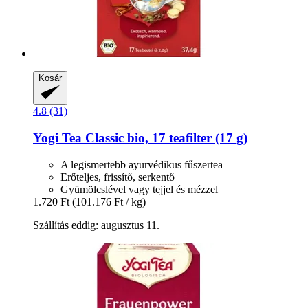
Kosár
4.8 (31)
Yogi Tea
Classic bio, 17 teafilter (17 g)
A legismertebb ayurvédikus fűszertea
Erőteljes, frissítő, serkentő
Gyümölcslével vagy tejjel és mézzel
1.720 Ft
(101.176 Ft / kg)
Szállítás eddig: augusztus 11.