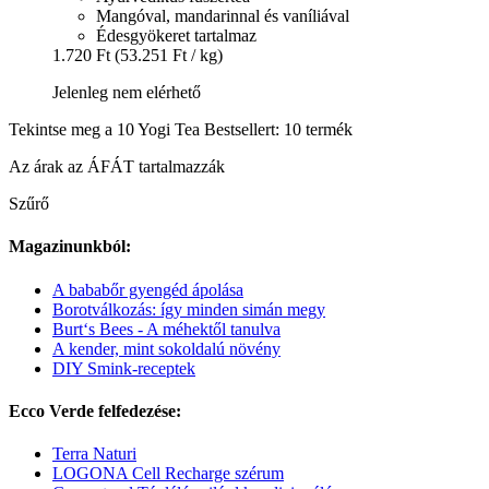
Mangóval, mandarinnal és vaníliával
Édesgyökeret tartalmaz
1.720 Ft
(53.251 Ft / kg)
Jelenleg nem elérhető
Tekintse meg a 10 Yogi Tea Bestsellert: 10 termék
Az árak az ÁFÁT tartalmazzák
Szűrő
Magazinunkból:
A bababőr gyengéd ápolása
Borotválkozás: így minden simán megy
Burt‘s Bees - A méhektől tanulva
A kender, mint sokoldalú növény
DIY Smink-receptek
Ecco Verde felfedezése:
Terra Naturi
LOGONA Cell Recharge szérum