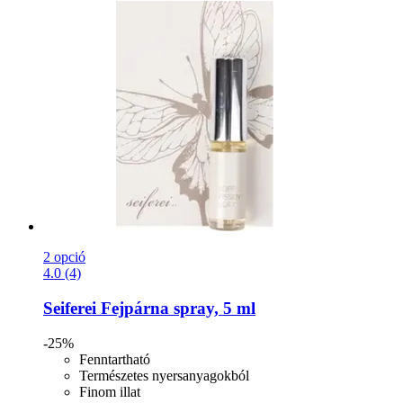
2 opció
4.0 (4)
Seiferei
Fejpárna spray, 5 ml
-25%
Fenntartható
Természetes nyersanyagokból
Finom illat