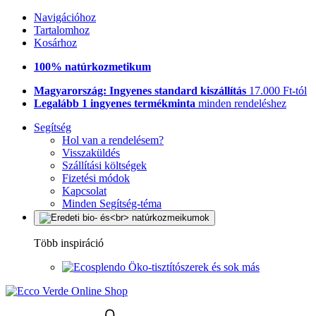
Navigációhoz
Tartalomhoz
Kosárhoz
100% natúrkozmetikum
Magyarország: Ingyenes standard kiszállítás
17.000 Ft-tól
Legalább 1 ingyenes termékminta
minden rendeléshez
Segítség
Hol van a rendelésem?
Visszaküldés
Szállítási költségek
Fizetési módok
Kapcsolat
Minden Segítség-téma
Több inspiráció
Öko-tisztítószerek és sok más