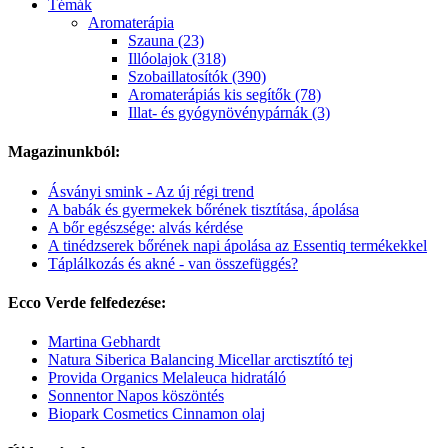
Témák
Aromaterápia
Szauna (23)
Illóolajok (318)
Szobaillatosítók (390)
Aromaterápiás kis segítők (78)
Illat- és gyógynövénypárnák (3)
Magazinunkból:
Ásványi smink - Az új régi trend
A babák és gyermekek bőrének tisztítása, ápolása
A bőr egészsége: alvás kérdése
A tinédzserek bőrének napi ápolása az Essentiq termékekkel
Táplálkozás és akné - van összefüggés?
Ecco Verde felfedezése:
Martina Gebhardt
Natura Siberica Balancing Micellar arctisztító tej
Provida Organics Melaleuca hidratáló
Sonnentor Napos köszöntés
Biopark Cosmetics Cinnamon olaj