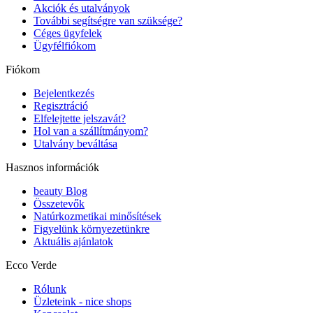
Akciók és utalványok
További segítségre van szüksége?
Céges ügyfelek
Ügyfélfiókom
Fiókom
Bejelentkezés
Regisztráció
Elfelejtette jelszavát?
Hol van a szállítmányom?
Utalvány beváltása
Hasznos információk
beauty Blog
Összetevők
Natúrkozmetikai minősítések
Figyelünk környezetünkre
Aktuális ajánlatok
Ecco Verde
Rólunk
Üzleteink - nice shops