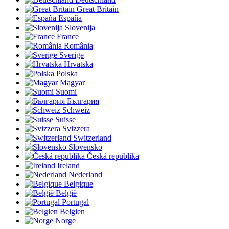
Great Britain
España
Slovenija
France
România
Sverige
Hrvatska
Polska
Magyar
Suomi
България
Schweiz
Suisse
Svizzera
Switzerland
Slovensko
Česká republika
Ireland
Nederland
Belgique
België
Portugal
Belgien
Norge