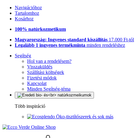
Navigációhoz
Tartalomhoz
Kosárhoz
100% natúrkozmetikum
Magyarország: Ingyenes standard kiszállítás
17.000 Ft-tól
Legalább 1 ingyenes termékminta
minden rendeléshez
Segítség
Hol van a rendelésem?
Visszaküldés
Szállítási költségek
Fizetési módok
Kapcsolat
Minden Segítség-téma
Több inspiráció
Öko-tisztítószerek és sok más