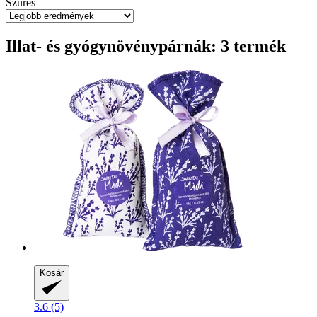
Szűrés
Illat- és gyógynövénypárnák: 3 termék
Kosár
3.6 (5)