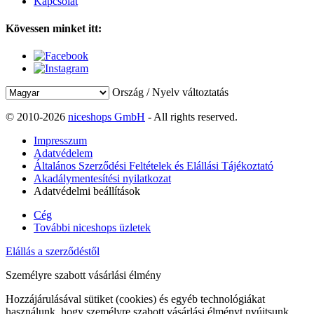
Kapcsolat
Kövessen minket itt:
Ország / Nyelv változtatás
© 2010-2026
niceshops GmbH
- All rights reserved.
Impresszum
Adatvédelem
Általános Szerződési Feltételek és Elállási Tájékoztató
Akadálymentesítési nyilatkozat
Adatvédelmi beállítások
Cég
További niceshops üzletek
Elállás a szerződéstől
Személyre szabott vásárlási élmény
Hozzájárulásával sütiket (cookies) és egyéb technológiákat
használunk, hogy személyre szabott vásárlási élményt nyújtsunk