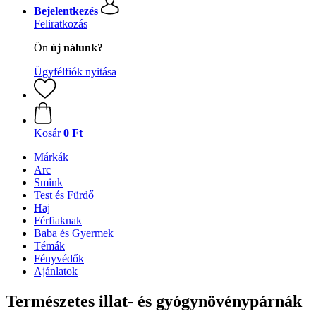
Bejelentkezés
Feliratkozás
Ön
új nálunk?
Ügyfélfiók nyitása
Kosár
0 Ft
Márkák
Arc
Smink
Test és Fürdő
Haj
Férfiaknak
Baba és Gyermek
Témák
Fényvédők
Ajánlatok
Természetes illat- és gyógynövénypárnák