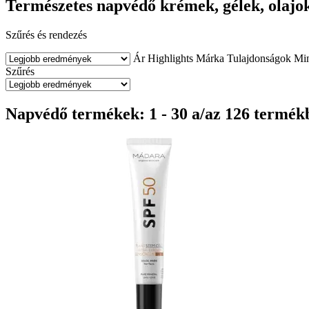
Természetes napvédő krémek, gélek, olajok
Szűrés és rendezés
Ár
Highlights
Márka
Tulajdonságok
Min
Szűrés
Napvédő termékek: 1 - 30 a/az 126 termék