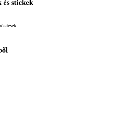
 és stickek
ősítések
ből