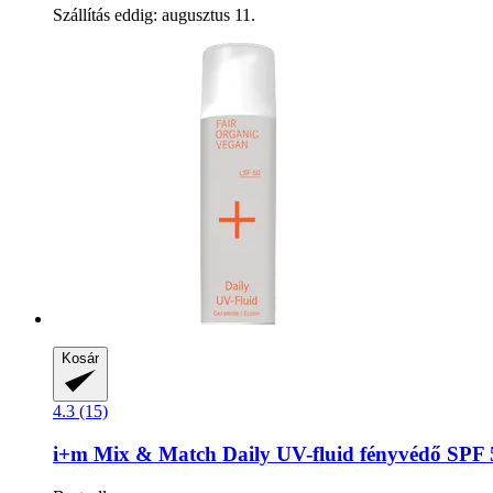
Szállítás eddig: augusztus 11.
Kosár
4.3 (15)
i+m
Mix & Match Daily UV-​fluid fényvédő SPF 