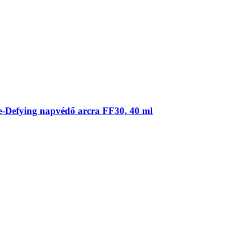
e-​Defying napvédő arcra FF30, 40 ml