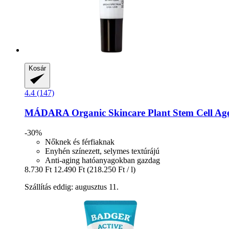
Kosár
4.4 (147)
MÁDARA Organic Skincare
Plant Stem Cell Ag
-30%
Nőknek és férfiaknak
Enyhén színezett, selymes textúrájú
Anti-aging hatóanyagokban gazdag
8.730 Ft
12.490 Ft
(218.250 Ft / l)
Szállítás eddig: augusztus 11.