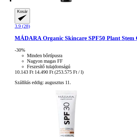
Kosár
3.9 (28)
MÁDARA Organic Skincare
SPF50 Plant Stem C
-30%
Minden bőrtípusra
Nagyon magas FF
Feszesítő tulajdonságú
10.143 Ft
14.490 Ft
(253.575 Ft / l)
Szállítás eddig: augusztus 11.