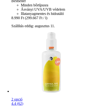
Bestseller
Minden bőrtípusra
Ásványi UVA/UVB védelem
Illatanyagmentes és hidratáló
8.990 Ft
(299.667 Ft / l)
Szállítás eddig: augusztus 11.
2 opció
4.4 (62)