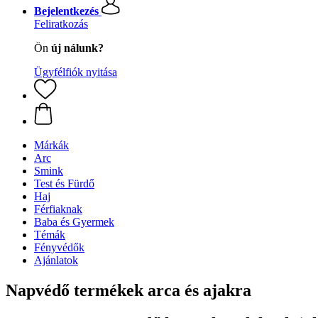
Bejelentkezés
Feliratkozás
Ön
új nálunk?
Ügyfélfiók nyitása
Márkák
Arc
Smink
Test és Fürdő
Haj
Férfiaknak
Baba és Gyermek
Témák
Fényvédők
Ajánlatok
Napvédő termékek arca és ajakra