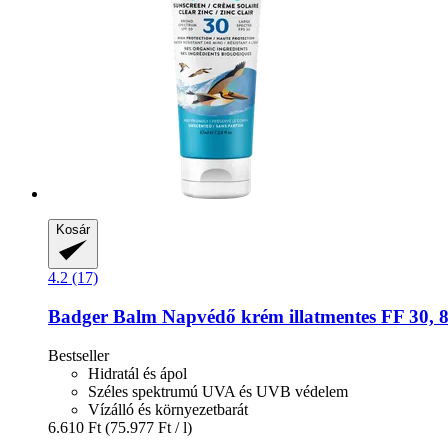
Kosár
4.2 (17)
Badger Balm
Napvédő krém illatmentes FF 30, 
Bestseller
Hidratál és ápol
Széles spektrumú UVA és UVB védelem
Vízálló és környezetbarát
6.610 Ft
(75.977 Ft / l)