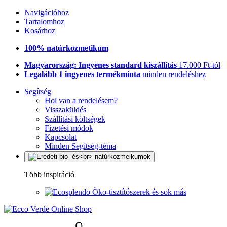
Navigációhoz
Tartalomhoz
Kosárhoz
100% natúrkozmetikum
Magyarország: Ingyenes standard kiszállítás
17.000 Ft-tól
Legalább 1 ingyenes termékminta
minden rendeléshez
Segítség
Hol van a rendelésem?
Visszaküldés
Szállítási költségek
Fizetési módok
Kapcsolat
Minden Segítség-téma
Több inspiráció
Öko-tisztítószerek és sok más