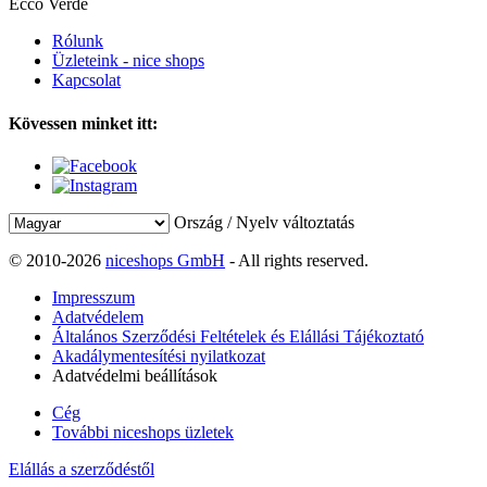
Ecco Verde
Rólunk
Üzleteink - nice shops
Kapcsolat
Kövessen minket itt:
Ország / Nyelv változtatás
© 2010-2026
niceshops GmbH
- All rights reserved.
Impresszum
Adatvédelem
Általános Szerződési Feltételek és Elállási Tájékoztató
Akadálymentesítési nyilatkozat
Adatvédelmi beállítások
Cég
További niceshops üzletek
Elállás a szerződéstől