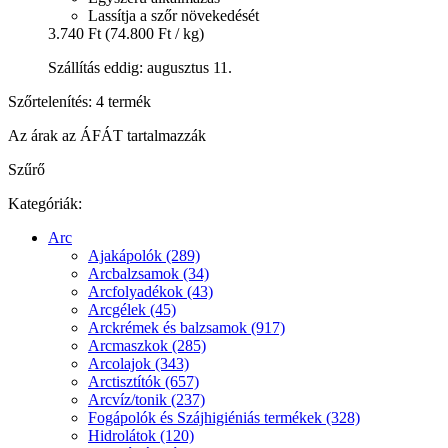
Lassítja a szőr növekedését
3.740 Ft
(74.800 Ft / kg)
Szállítás eddig: augusztus 11.
Szőrtelenítés: 4 termék
Az árak az ÁFÁT tartalmazzák
Szűrő
Kategóriák:
Arc
Ajakápolók (289)
Arcbalzsamok (34)
Arcfolyadékok (43)
Arcgélek (45)
Arckrémek és balzsamok (917)
Arcmaszkok (285)
Arcolajok (343)
Arctisztítók (657)
Arcvíz/tonik (237)
Fogápolók és Szájhigiéniás termékek (328)
Hidrolátok (120)