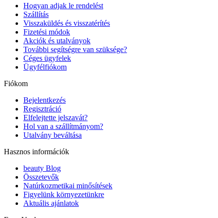
Hogyan adjak le rendelést
Szállítás
Visszaküldés és visszatérítés
Fizetési módok
Akciók és utalványok
További segítségre van szüksége?
Céges ügyfelek
Ügyfélfiókom
Fiókom
Bejelentkezés
Regisztráció
Elfelejtette jelszavát?
Hol van a szállítmányom?
Utalvány beváltása
Hasznos információk
beauty Blog
Összetevők
Natúrkozmetikai minősítések
Figyelünk környezetünkre
Aktuális ajánlatok