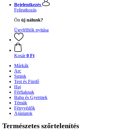
Bejelentkezés
Feliratkozás
Ön
új nálunk?
Ügyfélfiók nyitása
Kosár
0 Ft
Márkák
Arc
Smink
Test és Fürdő
Haj
Férfiaknak
Baba és Gyermek
Témák
Fényvédők
Ajánlatok
Természetes szőrtelenítés