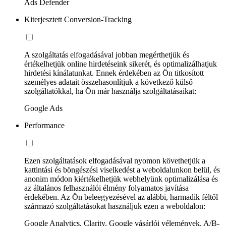
Ads Defender
Kiterjesztett Conversion-Tracking
A szolgáltatás elfogadásával jobban megérthetjük és
értékelhetjük online hirdetéseink sikerét, és optimalizálhatjuk
hirdetési kínálatunkat. Ennek érdekében az Ön titkosított
személyes adatait összehasonlítjuk a következő külső
szolgáltatókkal, ha Ön már használja szolgáltatásaikat:
Google Ads
Performance
Ezen szolgáltatások elfogadásával nyomon követhetjük a
kattintási és böngészési viselkedést a weboldalunkon belül, és
anonim módon kiértékelhetjük webhelyünk optimalizálása és
az általános felhasználói élmény folyamatos javítása
érdekében. Az Ön beleegyezésével az alábbi, harmadik féltől
származó szolgáltatásokat használjuk ezen a weboldalon:
Google Analytics, Clarity, Google vásárlói vélemények, A/B-