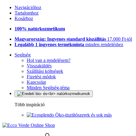
Navigációhoz
Tartalomhoz
Kosárhoz
100% natúrkozmetikum
Magyarország: Ingyenes standard kiszállítás
17.000 Ft-tól
Legalább 1 ingyenes termékminta
minden rendeléshez
Segítség
Hol van a rendelésem?
Visszaküldés
Szállítási költségek
Fizetési módok
Kapcsolat
Minden Segítség-téma
Több inspiráció
Öko-tisztítószerek és sok más