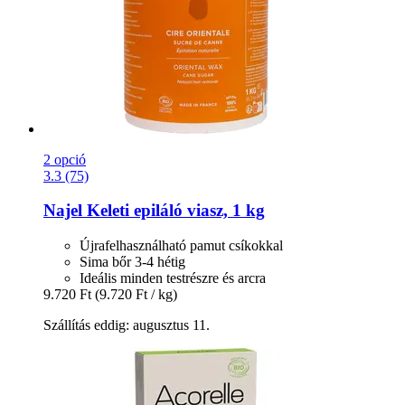
2 opció
3.3 (75)
Najel
Keleti epiláló viasz, 1 kg
Újrafelhasználható pamut csíkokkal
Sima bőr 3-4 hétig
Ideális minden testrészre és arcra
9.720 Ft
(9.720 Ft / kg)
Szállítás eddig: augusztus 11.