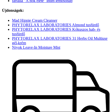
farfalla "A nők élete" intim lemosóhab
Újdonságok:
Mad Hippie Cream Cleanser
PHYTORELAX LABORATORIES Almond tusfürdő
PHYTORELAX LABORATORIES Kókuszos hab- és
tusfürdő
PHYTORELAX LABORATORIES 31 Herbs Oil Multiuse
gél-krém
Niyok Leave-In Moisture Mist