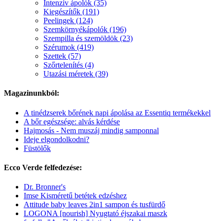
Intenzív ápolók (35)
Kiegészítők (191)
Peelingek (124)
Szemkörnyékápolók (196)
Szempilla és szemöldök (23)
Szérumok (419)
Szettek (57)
Szőrtelenítés (4)
Utazási méretek (39)
Magazinunkból:
A tinédzserek bőrének napi ápolása az Essentiq termékekkel
A bőr egészsége: alvás kérdése
Hajmosás - Nem muszáj mindig samponnal
Ideje elgondolkodni?
Füstölők
Ecco Verde felfedezése:
Dr. Bronner's
Imse Kisméretű betétek edzéshez
Attitude baby leaves 2in1 sampon és tusfürdő
LOGONA [nourish] Nyugtató éjszakai maszk