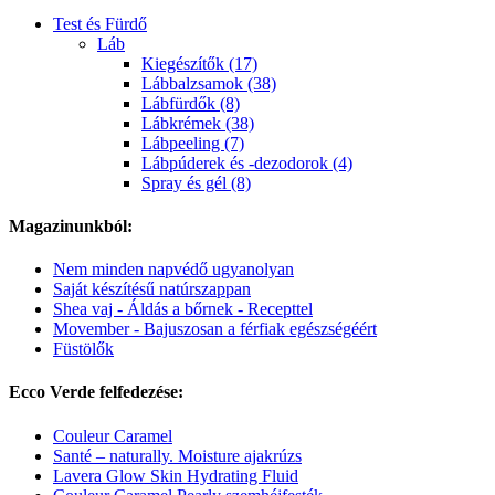
Test és Fürdő
Láb
Kiegészítők (17)
Lábbalzsamok (38)
Lábfürdők (8)
Lábkrémek (38)
Lábpeeling (7)
Lábpúderek és -dezodorok (4)
Spray és gél (8)
Magazinunkból:
Nem minden napvédő ugyanolyan
Saját készítésű natúrszappan
Shea vaj - Áldás a bőrnek - Recepttel
Movember - Bajuszosan a férfiak egészségéért
Füstölők
Ecco Verde felfedezése:
Couleur Caramel
Santé – naturally. Moisture ajakrúzs
Lavera Glow Skin Hydrating Fluid