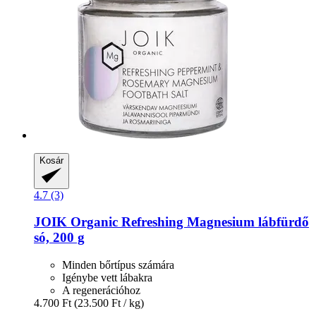
Kosár
4.7 (3)
JOIK Organic
Refreshing Magnesium lábfürdő
só, 200 g
Minden bőrtípus számára
Igénybe vett lábakra
A regenerációhoz
4.700 Ft
(23.500 Ft / kg)