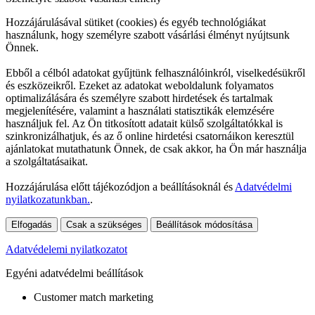
Hozzájárulásával sütiket (cookies) és egyéb technológiákat
használunk, hogy személyre szabott vásárlási élményt nyújtsunk
Önnek.
Ebből a célból adatokat gyűjtünk felhasználóinkról, viselkedésükről
és eszközeikről. Ezeket az adatokat weboldalunk folyamatos
optimalizálására és személyre szabott hirdetések és tartalmak
megjelenítésére, valamint a használati statisztikák elemzésére
használjuk fel. Az Ön titkosított adatait külső szolgáltatókkal is
szinkronizálhatjuk, és az ő online hirdetési csatornáikon keresztül
ajánlatokat mutathatunk Önnek, de csak akkor, ha Ön már használja
a szolgáltatásaikat.
Hozzájárulása előtt tájékozódjon a beállításoknál és
Adatvédelmi
nyilatkozatunkban.
.
Elfogadás
Csak a szükséges
Beállítások módosítása
Adatvédelemi nyilatkozatot
Egyéni adatvédelmi beállítások
Customer match marketing