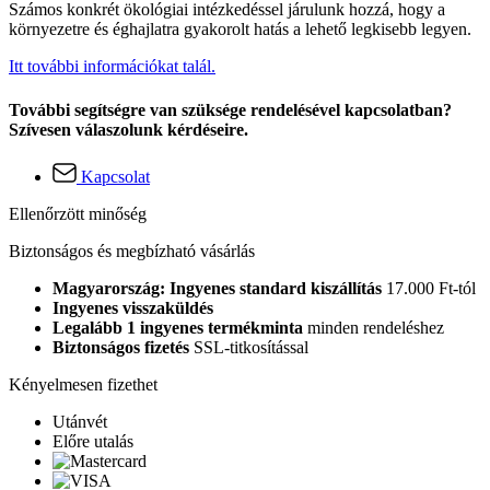
Számos konkrét ökológiai intézkedéssel járulunk hozzá, hogy a
környezetre és éghajlatra gyakorolt hatás a lehető legkisebb legyen.
Itt további információkat talál.
További segítségre van szüksége rendelésével kapcsolatban?
Szívesen válaszolunk kérdéseire.
Kapcsolat
Ellenőrzött minőség
Biztonságos és megbízható vásárlás
Magyarország: Ingyenes standard kiszállítás
17.000 Ft-tól
Ingyenes visszaküldés
Legalább 1 ingyenes termékminta
minden rendeléshez
Biztonságos fizetés
SSL-titkosítással
Kényelmesen fizethet
Utánvét
Előre utalás