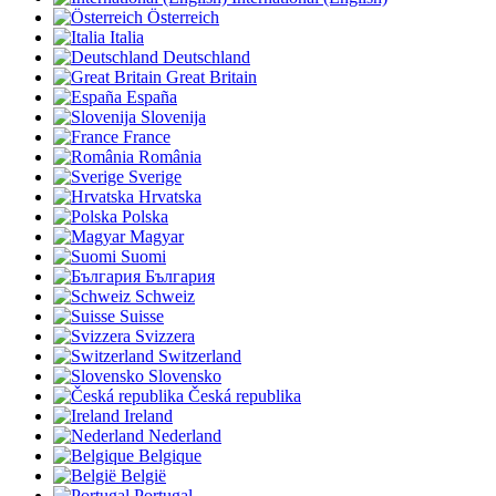
Österreich
Italia
Deutschland
Great Britain
España
Slovenija
France
România
Sverige
Hrvatska
Polska
Magyar
Suomi
България
Schweiz
Suisse
Svizzera
Switzerland
Slovensko
Česká republika
Ireland
Nederland
Belgique
België
Portugal