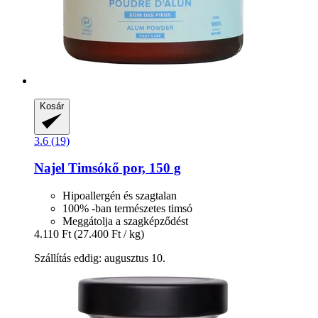
Kosár
3.6 (19)
Najel
Timsókő por, 150 g
Hipoallergén és szagtalan
100% -ban természetes timsó
Meggátolja a szagképződést
4.110 Ft
(27.400 Ft / kg)
Szállítás eddig: augusztus 10.