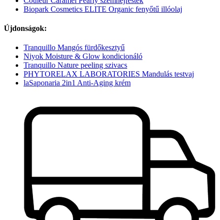
Couleur Caramel Pearly szemhéjfesték
Biopark Cosmetics ELITE Organic fenyőtű illóolaj
Újdonságok:
Tranquillo Mangós fürdőkesztyű
Niyok Moisture & Glow kondicionáló
Tranquillo Nature peeling szivacs
PHYTORELAX LABORATORIES Mandulás testvaj
laSaponaria 2in1 Anti-Aging krém