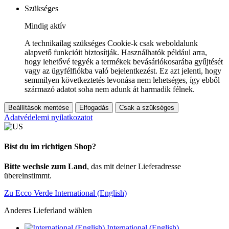
Szükséges
Mindig aktív
A technikailag szükséges Cookie-k csak weboldalunk
alapvető funkcióit biztosítják. Használhatók például arra,
hogy lehetővé tegyék a termékek bevásárlókosarába gyűjtését
vagy az ügyfélfiókba való bejelentkezést. Ez azt jelenti, hogy
semmilyen következtetés levonása nem lehetséges, így ebből
származó adatot soha nem adunk át harmadik félnek.
Beállítások mentése
Elfogadás
Csak a szükséges
Adatvédelemi nyilatkozatot
Bist du im richtigen Shop?
Bitte wechsle zum Land
, das mit deiner Lieferadresse
übereinstimmt.
Zu Ecco Verde International (English)
Anderes Lieferland wählen
International (English)