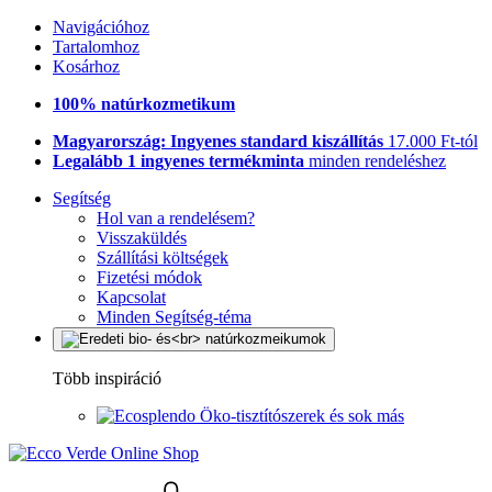
Navigációhoz
Tartalomhoz
Kosárhoz
100% natúrkozmetikum
Magyarország: Ingyenes standard kiszállítás
17.000 Ft-tól
Legalább 1 ingyenes termékminta
minden rendeléshez
Segítség
Hol van a rendelésem?
Visszaküldés
Szállítási költségek
Fizetési módok
Kapcsolat
Minden Segítség-téma
Több inspiráció
Öko-tisztítószerek és sok más