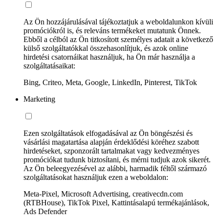
Az Ön hozzájárulásával tájékoztatjuk a weboldalunkon kívüli
promóciókról is, és releváns termékeket mutatunk Önnek.
Ebből a célból az Ön titkosított személyes adatait a következő
külső szolgáltatókkal összehasonlítjuk, és azok online
hirdetési csatornáikat használjuk, ha Ön már használja a
szolgáltatásaikat:
Bing, Criteo, Meta, Google, LinkedIn, Pinterest, TikTok
Marketing
Ezen szolgáltatások elfogadásával az Ön böngészési és
vásárlási magatartása alapján érdeklődési köréhez szabott
hirdetéseket, szponzorált tartalmakat vagy kedvezményes
promóciókat tudunk biztosítani, és mérni tudjuk azok sikerét.
Az Ön beleegyezésével az alábbi, harmadik féltől származó
szolgáltatásokat használjuk ezen a weboldalon:
Meta-Pixel, Microsoft Advertising, creativecdn.com
(RTBHouse), TikTok Pixel, Kattintásalapú termékajánlások,
Ads Defender