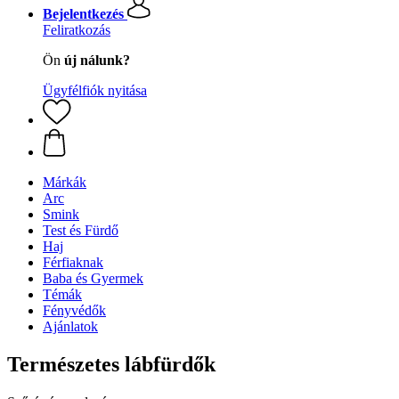
Bejelentkezés
Feliratkozás
Ön
új nálunk?
Ügyfélfiók nyitása
Márkák
Arc
Smink
Test és Fürdő
Haj
Férfiaknak
Baba és Gyermek
Témák
Fényvédők
Ajánlatok
Természetes lábfürdők