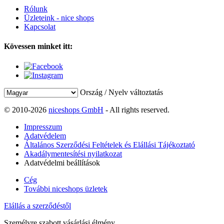
Rólunk
Üzleteink - nice shops
Kapcsolat
Kövessen minket itt:
Ország / Nyelv változtatás
© 2010-2026
niceshops GmbH
- All rights reserved.
Impresszum
Adatvédelem
Általános Szerződési Feltételek és Elállási Tájékoztató
Akadálymentesítési nyilatkozat
Adatvédelmi beállítások
Cég
További niceshops üzletek
Elállás a szerződéstől
Személyre szabott vásárlási élmény