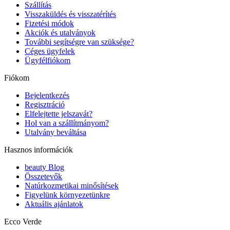
Szállítás
Visszaküldés és visszatérítés
Fizetési módok
Akciók és utalványok
További segítségre van szüksége?
Céges ügyfelek
Ügyfélfiókom
Fiókom
Bejelentkezés
Regisztráció
Elfelejtette jelszavát?
Hol van a szállítmányom?
Utalvány beváltása
Hasznos információk
beauty Blog
Összetevők
Natúrkozmetikai minősítések
Figyelünk környezetünkre
Aktuális ajánlatok
Ecco Verde