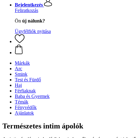
Bejelentkezés
Feliratkozás
Ön
új nálunk?
Ügyfélfiók nyitása
Márkák
Arc
Smink
Test és Fürdő
Haj
Férfiaknak
Baba és Gyermek
Témák
Fényvédők
Ajánlatok
Természetes intim ápolók