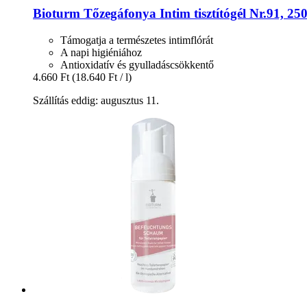
Bioturm
Tőzegáfonya Intim tisztítógél Nr.91, 25
Támogatja a természetes intimflórát
A napi higiéniához
Antioxidatív és gyulladáscsökkentő
4.660 Ft
(18.640 Ft / l)
Szállítás eddig: augusztus 11.