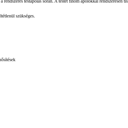
rendszeres testápolás során. A testet finom ápolókkal rendszeresen tiszt
ltétlenül szükséges.
ősítések