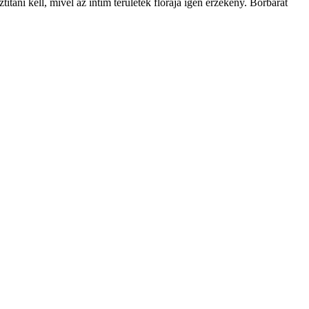
ítani kell, mivel az intim területek flórája igen érzékeny. Bőrbarát