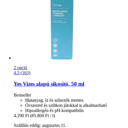
2 opció
4.5 (163)
Yes
Vizes alapú síkosító, 50 ml
Bestseller
Illatanyag, íz és színezék mentes
Óvszerrel és szilikon játokkal is alkalmazható
Hipoallergén és pH-kompatibilis
4.290 Ft
(85.800 Ft / l)
Szállítás eddig: augusztus 11.