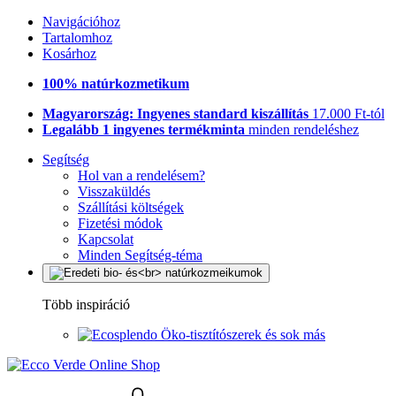
Navigációhoz
Tartalomhoz
Kosárhoz
100% natúrkozmetikum
Magyarország: Ingyenes standard kiszállítás
17.000 Ft-tól
Legalább 1 ingyenes termékminta
minden rendeléshez
Segítség
Hol van a rendelésem?
Visszaküldés
Szállítási költségek
Fizetési módok
Kapcsolat
Minden Segítség-téma
Több inspiráció
Öko-tisztítószerek és sok más