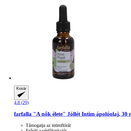
Kosár
4.8 (29)
farfalla
"A nők élete" Jóllét Intim ápolóolaj, 30 
Támogatja az intimflórát
Erősíti a védőfunkciót