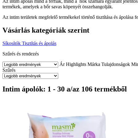
Az intim ápolás mind a férfiak, mind a nők számára egyaránt jelentős a 
termékek, amelyek a bőr savas köpenyét összehangolják.
Az intim területek megfelelő termékekel történő tisztítása és ápolása fe
Vásárlás kategóriák szerint
Síkosítók
Tisztítás és ápolás
Szűrés és rendezés
Ár
Highlights
Márka
Tulajdonságok
Min
Szűrés
Intim ápolók: 1 - 30 a/az 106 termékből