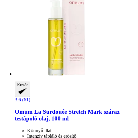
Kosár
3.6 (61)
Omum
La Surdouée Stretch Mark száraz
testápoló olaj, 100 ml
Könnyű illat
Intenzív tápláló és erősítő