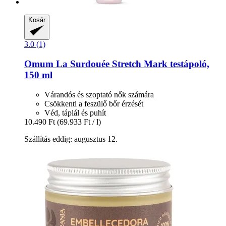
Kosár
3.0 (1)
Omum
La Surdouée Stretch Mark testápoló,
150 ml
Várandós és szoptató nők számára
Csökkenti a feszülő bőr érzését
Véd, táplál és puhít
10.490 Ft
(69.933 Ft / l)
Szállítás eddig: augusztus 12.