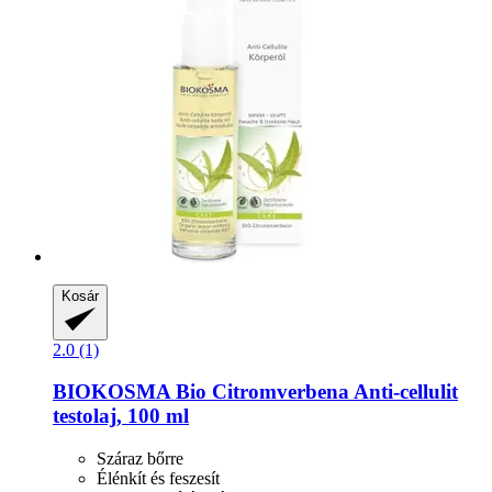
Kosár
2.0 (1)
BIOKOSMA
Bio Citromverbena Anti-​cellulit
testolaj, 100 ml
Száraz bőrre
Élénkít és feszesít