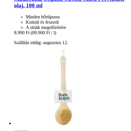
olaj, 100 ml
Minden bőrtípusra
Kisimít és feszesít
A striák megelőzésére
8.990 Ft
(89.900 Ft / l)
Szállítás eddig: augusztus 12.