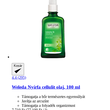
Kosár
4.4 (295)
Weleda
Nyírfa cellulit olaj, 100 ml
Támogatja a bőr természetes egyensúlyát
Javítja az arcszínt
Támogatja a folyadék organizmust
7.710 Ft
(77.100 Ft / l)