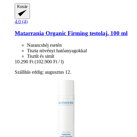
Kosár
4.0 (4)
Matarrania
Organic Firming testolaj, 100 ml
Narancshéj esetén
Tiszta növényi hatóanyagokkal
Tisztít és simít
10.290 Ft
(102.900 Ft / l)
Szállítás eddig: augusztus 12.