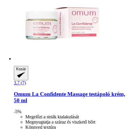
Kosár
3.7 (7)
Omum
La Confidente Massage testápoló krém,
50 ml
-5%
Megelőzi a striák kialakulását
Megnyugtatja a száraz és viszkető bőrt
Könnyed textúra