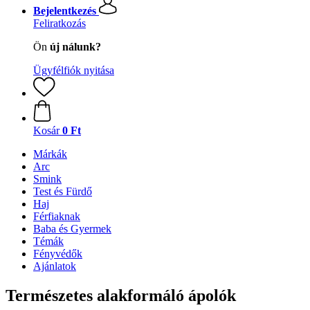
Bejelentkezés
Feliratkozás
Ön
új nálunk?
Ügyfélfiók nyitása
Kosár
0 Ft
Márkák
Arc
Smink
Test és Fürdő
Haj
Férfiaknak
Baba és Gyermek
Témák
Fényvédők
Ajánlatok
Természetes alakformáló ápolók