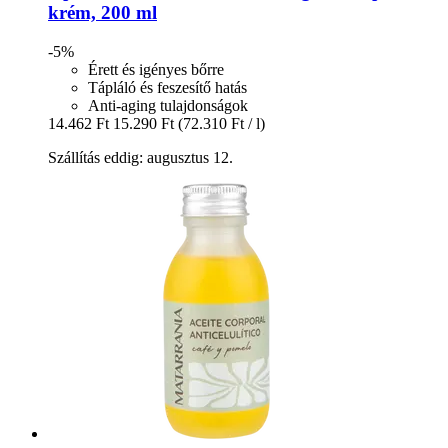
krém, 200 ml
-5%
Érett és igényes bőrre
Tápláló és feszesítő hatás
Anti-aging tulajdonságok
14.462 Ft
15.290 Ft
(72.310 Ft / l)
Szállítás eddig: augusztus 12.