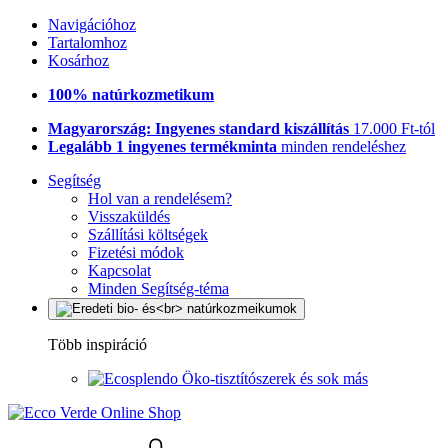
Navigációhoz
Tartalomhoz
Kosárhoz
100% natúrkozmetikum
Magyarország: Ingyenes standard kiszállítás
17.000 Ft-tól
Legalább 1 ingyenes termékminta
minden rendeléshez
Segítség
Hol van a rendelésem?
Visszaküldés
Szállítási költségek
Fizetési módok
Kapcsolat
Minden Segítség-téma
Több inspiráció
Öko-tisztítószerek és sok más