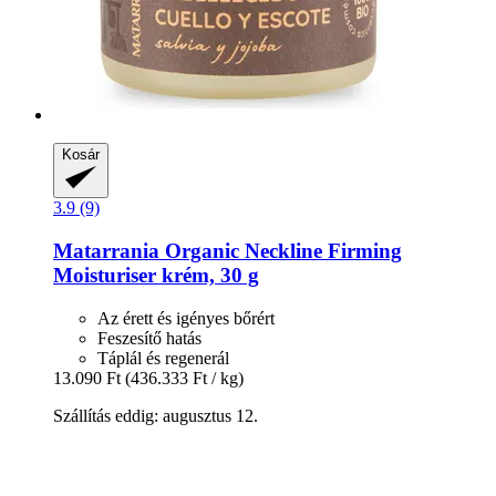
Kosár
3.9 (9)
Matarrania
Organic Neckline Firming
Moisturiser krém, 30 g
Az érett és igényes bőrért
Feszesítő hatás
Táplál és regenerál
13.090 Ft
(436.333 Ft / kg)
Szállítás eddig: augusztus 12.