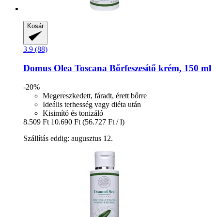
Kosár
3.9 (88)
Domus Olea Toscana
Bőrfeszesítő krém, 150 ml
-20%
Megereszkedett, fáradt, érett bőrre
Ideális terhesség vagy diéta után
Kisimító és tonizáló
8.509 Ft
10.690 Ft
(56.727 Ft / l)
Szállítás eddig: augusztus 12.