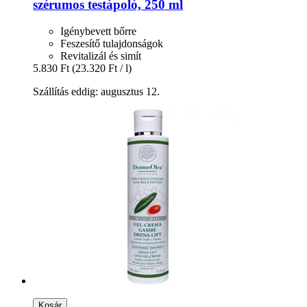
szérumos testápoló, 250 ml
Igénybevett bőrre
Feszesítő tulajdonságok
Revitalizál és simít
5.830 Ft
(23.320 Ft / l)
Szállítás eddig: augusztus 12.
Kosár