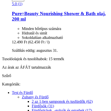
5.0 (1)
Pure=Beauty
Nourishing Shower & Bath olaj,
200 ml
Minden bőrtípus számára
Hidratál és simít
Sokoldalúan alkalmazható
12.490 Ft
(62.450 Ft / l)
Szállítás eddig: augusztus 31.
Tusolóolajok és tusolóhabok: 15 termék
Az árak az ÁFÁT tartalmazzák
Szűrő
Kategóriák:
Test és Fürdő
Zuhany és Fürdő
2 az 1-ben samponok és tusfürdők (62)
Fürdősók (31)
Fürdőstickek, -golyók és egyebek (17)