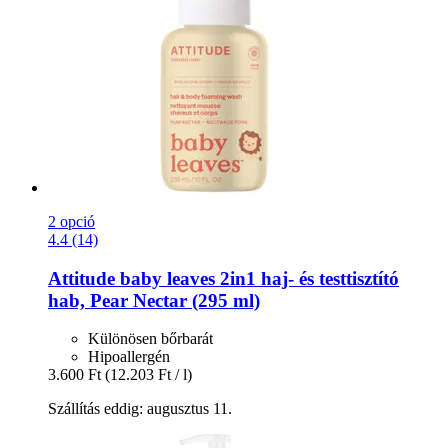
2 opció
4.4 (14)
Attitude
baby leaves 2in1 haj-​ és testtisztító
hab, Pear Nectar (295 ml)
Különösen bőrbarát
Hipoallergén
3.600 Ft
(12.203 Ft / l)
Szállítás eddig: augusztus 11.