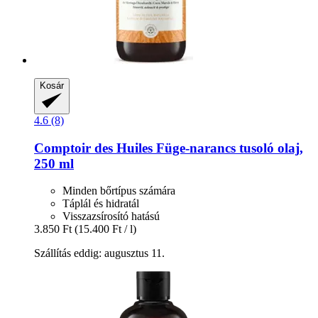
Kosár
4.6 (8)
Comptoir des Huiles
Füge-​narancs tusoló olaj,
250 ml
Minden bőrtípus számára
Táplál és hidratál
Visszazsírosító hatású
3.850 Ft
(15.400 Ft / l)
Szállítás eddig: augusztus 11.