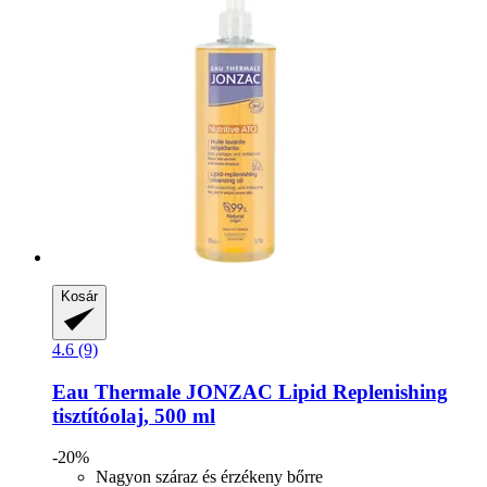
Kosár
4.6 (9)
Eau Thermale JONZAC
Lipid Replenishing
tisztítóolaj, 500 ml
-20%
Nagyon száraz és érzékeny bőrre