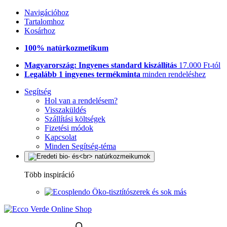
Navigációhoz
Tartalomhoz
Kosárhoz
100% natúrkozmetikum
Magyarország: Ingyenes standard kiszállítás
17.000 Ft-tól
Legalább 1 ingyenes termékminta
minden rendeléshez
Segítség
Hol van a rendelésem?
Visszaküldés
Szállítási költségek
Fizetési módok
Kapcsolat
Minden Segítség-téma
Több inspiráció
Öko-tisztítószerek és sok más