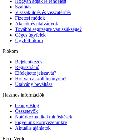
Hogyan adjak le rendelést
Szállítás
Visszaküldés és visszatérítés
Fizetési módok
Akciók és utalványok
További segítségre van szüksége?
Céges ügyfelek
Ügyfélfiókom
Fiókom
Bejelentkezés
Regisztráció
Elfelejtette jelszavát?
Hol van a szállítmányom?
Utalvány beváltása
Hasznos információk
beauty Blog
Összetevők
Natúrkozmetikai minősítések
Figyelünk környezetünkre
Aktuális ajánlatok
Ecco Verde