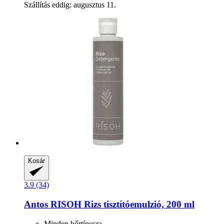
Szállítás eddig: augusztus 11.
Kosár
3.9 (34)
Antos
RISOH Rizs tisztítóemulzió, 200 ml
Minden bőrtípusra