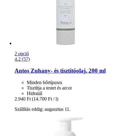
2 opció
4.2 (57)
Antos
Zuhany-​ és tisztítóolaj, 200 ml
Minden bőrtípusra
Tisztítja a testet és arcot
Hidratál
2.940 Ft
(14.700 Ft / l)
Szállítás eddig: augusztus 11.