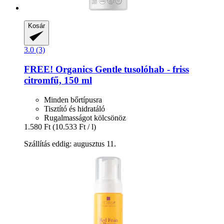
Kosár
3.0 (3)
FREE! Organics
Gentle tusolóhab -​ friss
citromfű, 150 ml
Minden bőrtípusra
Tisztító és hidratáló
Rugalmasságot kölcsönöz
1.580 Ft
(10.533 Ft / l)
Szállítás eddig: augusztus 11.