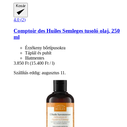
Kosár
4.0 (2)
Comptoir des Huiles
Semleges tusoló olaj, 250
ml
Érzékeny bőrtípusokra
Táplál és puhít
Illatmentes
3.850 Ft
(15.400 Ft / l)
Szállítás eddig: augusztus 11.