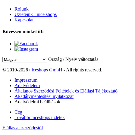
Rólunk
Üzleteink - nice shops
Kapcsolat
Kövessen minket itt:
Ország / Nyelv változtatás
© 2010-2026
niceshops GmbH
- All rights reserved.
Impresszum
Adatvédelem
Általános Szerződési Feltételek és Elállási Tájékoztató
Akadálymentesítési nyilatkozat
Adatvédelmi beállítások
Cég
További niceshops üzletek
Elállás a szerződéstől