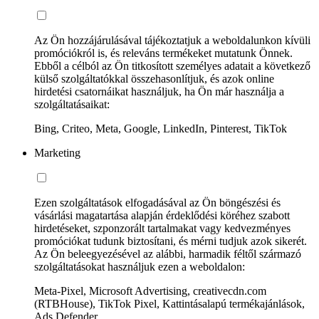
Az Ön hozzájárulásával tájékoztatjuk a weboldalunkon kívüli
promóciókról is, és releváns termékeket mutatunk Önnek.
Ebből a célból az Ön titkosított személyes adatait a következő
külső szolgáltatókkal összehasonlítjuk, és azok online
hirdetési csatornáikat használjuk, ha Ön már használja a
szolgáltatásaikat:
Bing, Criteo, Meta, Google, LinkedIn, Pinterest, TikTok
Marketing
Ezen szolgáltatások elfogadásával az Ön böngészési és
vásárlási magatartása alapján érdeklődési köréhez szabott
hirdetéseket, szponzorált tartalmakat vagy kedvezményes
promóciókat tudunk biztosítani, és mérni tudjuk azok sikerét.
Az Ön beleegyezésével az alábbi, harmadik féltől származó
szolgáltatásokat használjuk ezen a weboldalon:
Meta-Pixel, Microsoft Advertising, creativecdn.com
(RTBHouse), TikTok Pixel, Kattintásalapú termékajánlások,
Ads Defender