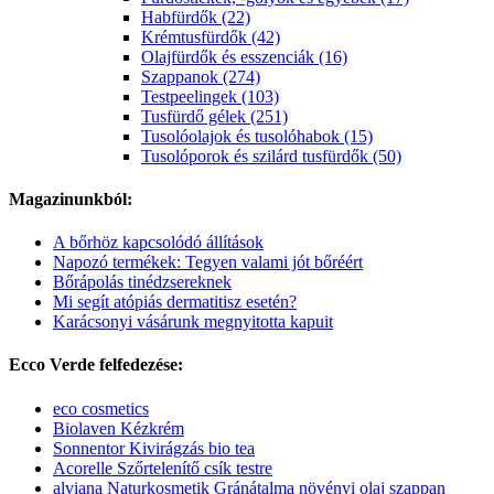
Habfürdők (22)
Krémtusfürdők (42)
Olajfürdők és esszenciák (16)
Szappanok (274)
Testpeelingek (103)
Tusfürdő gélek (251)
Tusolóolajok és tusolóhabok (15)
Tusolóporok és szilárd tusfürdők (50)
Magazinunkból:
A bőrhöz kapcsolódó állítások
Napozó termékek: Tegyen valami jót bőréért
Bőrápolás tinédzsereknek
Mi segít atópiás dermatitisz esetén?
Karácsonyi vásárunk megnyitotta kapuit
Ecco Verde felfedezése:
eco cosmetics
Biolaven Kézkrém
Sonnentor Kivirágzás bio tea
Acorelle Szőrtelenítő csík testre
alviana Naturkosmetik Gránátalma növényi olaj szappan