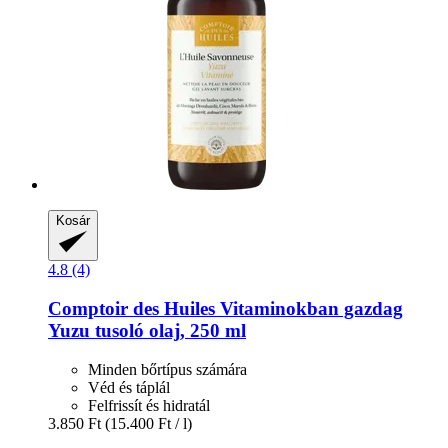
Kosár
4.8 (4)
Comptoir des Huiles
Vitaminokban gazdag
Yuzu tusoló olaj, 250 ml
Minden bőrtípus számára
Véd és táplál
Felfrissít és hidratál
3.850 Ft
(15.400 Ft / l)