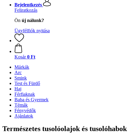
Bejelentkezés
Feliratkozás
Ön
új nálunk?
Ügyfélfiók nyitása
Kosár
0 Ft
Márkák
Arc
Smink
Test és Fürdő
Haj
Férfiaknak
Baba és Gyermek
Témák
Fényvédők
Ajánlatok
Természetes tusolóolajok és tusolóhabok