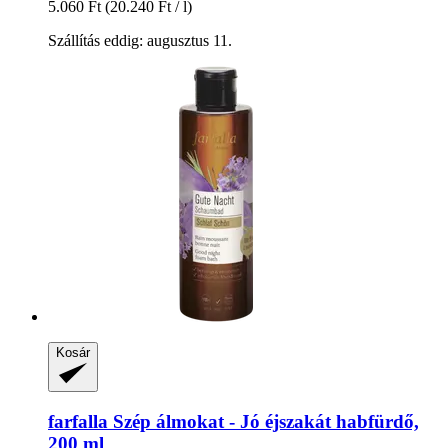
5.060 Ft
(20.240 Ft / l)
Szállítás eddig: augusztus 11.
Kosár
farfalla
Szép álmokat -​ Jó éjszakát habfürdő,
200 ml