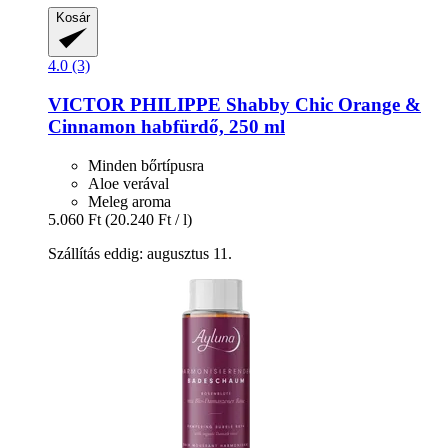
Kosár
4.0 (3)
VICTOR PHILIPPE
Shabby Chic Orange &
Cinnamon habfürdő, 250 ml
Minden bőrtípusra
Aloe verával
Meleg aroma
5.060 Ft
(20.240 Ft / l)
Szállítás eddig: augusztus 11.