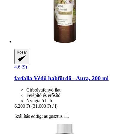
Kosár
4.6 (9)
farfalla
Védő habfürdő -​ Aura, 200 ml
Cirbolyafenyő ilat
Felépítő és erősítő
Nyugtató hab
6.200 Ft
(31.000 Ft / l)
Szállítás eddig: augusztus 11.