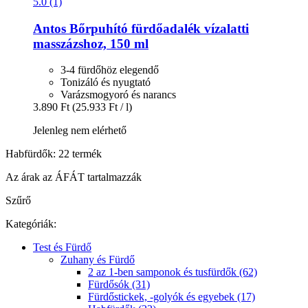
5.0 (1)
Antos
Bőrpuhító fürdőadalék vízalatti
masszázshoz, 150 ml
3-4 fürdőhöz elegendő
Tonizáló és nyugtató
Varázsmogyoró és narancs
3.890 Ft
(25.933 Ft / l)
Jelenleg nem elérhető
Habfürdők: 22 termék
Az árak az ÁFÁT tartalmazzák
Szűrő
Kategóriák:
Test és Fürdő
Zuhany és Fürdő
2 az 1-ben samponok és tusfürdők (62)
Fürdősók (31)
Fürdőstickek, -golyók és egyebek (17)