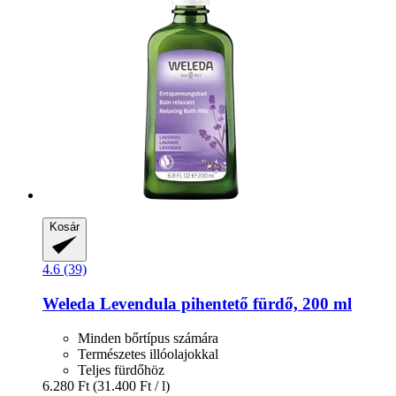
Kosár
4.6 (39)
Weleda
Levendula pihentető fürdő, 200 ml
Minden bőrtípus számára
Természetes illóolajokkal
Teljes fürdőhöz
6.280 Ft
(31.400 Ft / l)