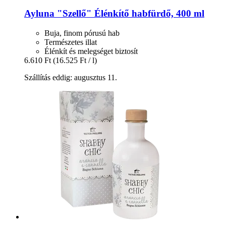
Ayluna
"Szellő" Élénkítő habfürdő, 400 ml
Buja, finom pórusú hab
Természetes illat
Élénkít és melegséget biztosít
6.610 Ft
(16.525 Ft / l)
Szállítás eddig: augusztus 11.