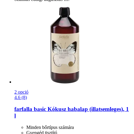
2 opció
4.6 (8)
farfalla
basic Kókusz habalap (illatsemleges), 1
l
Minden bőrtípus számára
Gyengéd tisztító