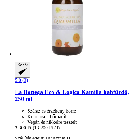
Kosár
5.0 (3)
La Bottega Eco & Logica
Kamilla habfürdő,
250 ml
Száraz és érzékeny bőrre
Különösen bőrbarát
Vegán és nikkelre tesztelt
3.300 Ft
(13.200 Ft / l)
Szállítás eddig: augusztus 11.