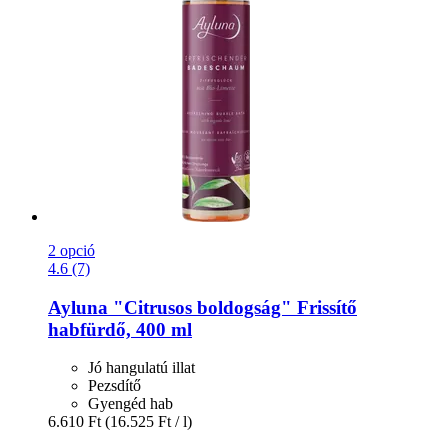
2 opció
4.6 (7)
Ayluna
"Citrusos boldogság" Frissítő
habfürdő, 400 ml
Jó hangulatú illat
Pezsdítő
Gyengéd hab
6.610 Ft
(16.525 Ft / l)