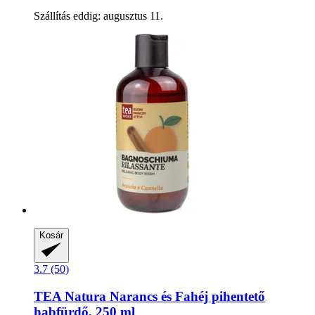
Szállítás eddig: augusztus 11.
Kosár
3.7 (50)
TEA Natura
Narancs és Fahéj pihentető
habfürdő, 250 ml