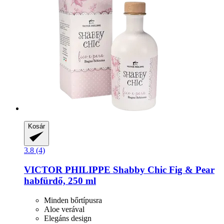
Kosár
3.8 (4)
VICTOR PHILIPPE
Shabby Chic Fig & Pear
habfürdő, 250 ml
Minden bőrtípusra
Aloe verával
Elegáns design