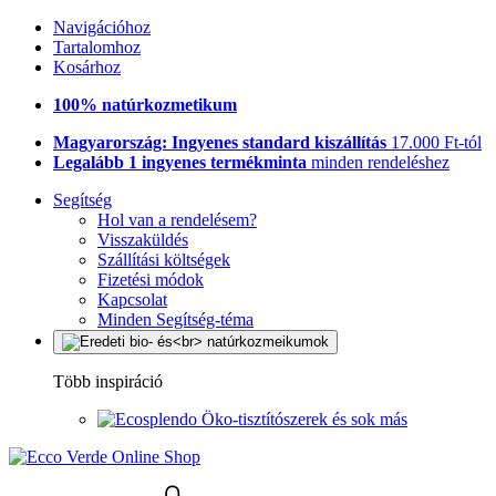
Navigációhoz
Tartalomhoz
Kosárhoz
100% natúrkozmetikum
Magyarország: Ingyenes standard kiszállítás
17.000 Ft-tól
Legalább 1 ingyenes termékminta
minden rendeléshez
Segítség
Hol van a rendelésem?
Visszaküldés
Szállítási költségek
Fizetési módok
Kapcsolat
Minden Segítség-téma
Több inspiráció
Öko-tisztítószerek és sok más