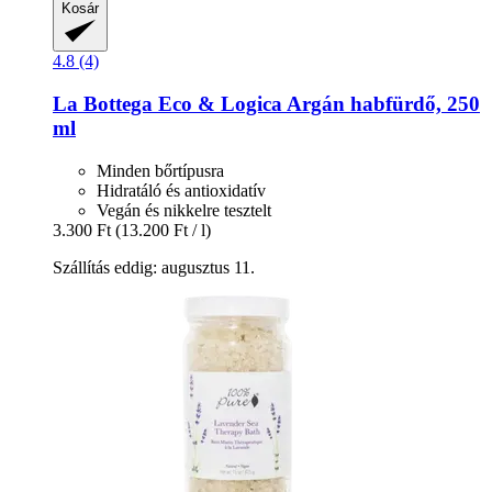
Kosár
4.8 (4)
La Bottega Eco & Logica
Argán habfürdő, 250
ml
Minden bőrtípusra
Hidratáló és antioxidatív
Vegán és nikkelre tesztelt
3.300 Ft
(13.200 Ft / l)
Szállítás eddig: augusztus 11.