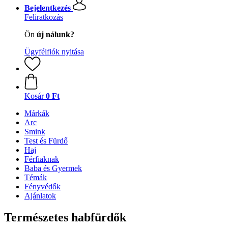
Bejelentkezés
Feliratkozás
Ön
új nálunk?
Ügyfélfiók nyitása
Kosár
0 Ft
Márkák
Arc
Smink
Test és Fürdő
Haj
Férfiaknak
Baba és Gyermek
Témák
Fényvédők
Ajánlatok
Természetes habfürdők