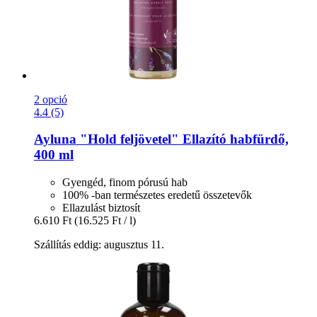
2 opció
4.4 (5)
Ayluna
"Hold feljövetel" Ellazító habfürdő,
400 ml
Gyengéd, finom pórusú hab
100% -ban természetes eredetű összetevők
Ellazulást biztosít
6.610 Ft
(16.525 Ft / l)
Szállítás eddig: augusztus 11.