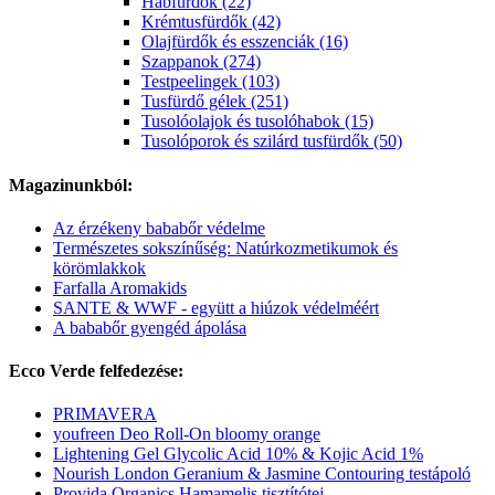
Habfürdők (22)
Krémtusfürdők (42)
Olajfürdők és esszenciák (16)
Szappanok (274)
Testpeelingek (103)
Tusfürdő gélek (251)
Tusolóolajok és tusolóhabok (15)
Tusolóporok és szilárd tusfürdők (50)
Magazinunkból:
Az érzékeny bababőr védelme
Természetes sokszínűség: Natúrkozmetikumok és
körömlakkok
Farfalla Aromakids
SANTE & WWF - együtt a hiúzok védelméért
A bababőr gyengéd ápolása
Ecco Verde felfedezése:
PRIMAVERA
youfreen Deo Roll-On bloomy orange
Lightening Gel Glycolic Acid 10% & Kojic Acid 1%
Nourish London Geranium & Jasmine Contouring testápoló
Provida Organics Hamamelis tisztítótej