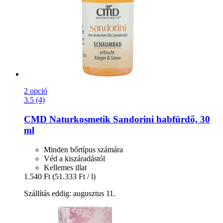
2 opció
3.5 (4)
CMD Naturkosmetik
Sandorini habfürdő, 30
ml
Minden bőrtípus számára
Véd a kiszáradástól
Kellemes illat
1.540 Ft
(51.333 Ft / l)
Szállítás eddig: augusztus 11.