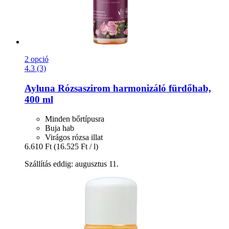
2 opció
4.3 (3)
Ayluna
Rózsaszirom harmonizáló fürdőhab,
400 ml
Minden bőrtípusra
Buja hab
Virágos rózsa illat
6.610 Ft
(16.525 Ft / l)
Szállítás eddig: augusztus 11.