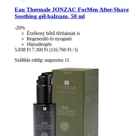
Eau Thermale JONZAC
ForMen After-​Shave
Soothing gél-​balzsam, 50 ml
-20%
Érzékeny bőrű férfiaknak is
Regeneráló és nyugtató
Hipoallergén
5.838 Ft
7.300 Ft
(116.760 Ft / l)
Szállítás eddig: augusztus 11.