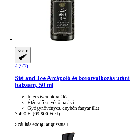
Kosár
4.7 (7)
Sisi and Joe
Arcápoló és borotválkozás utáni
balzsam, 50 ml
Intenzíven hidratáló
Élénkítő és védő hatású
Gyógynövényes, enyhén fanyar illat
3.490 Ft
(69.800 Ft / l)
Szállítás eddig: augusztus 11.