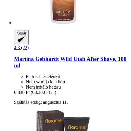
Kosár
4.3 (22)
Martina Gebhardt
Wild Utah After Shave, 100
ml
Felfrissít és élénkít
Nem szárítja ki a bőrt
Nem irritáló hatású
6.830 Ft
(68.300 Ft / l)
Szállítás eddig: augusztus 11.