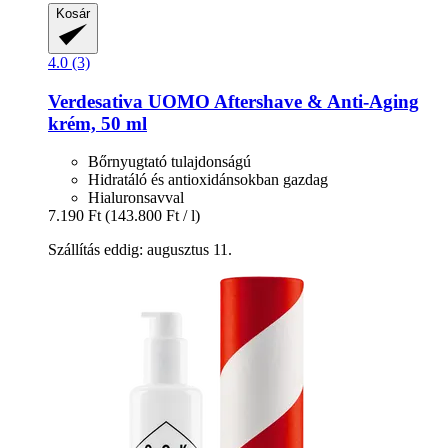
Kosár
4.0 (3)
Verdesativa
UOMO Aftershave & Anti-​Aging
krém, 50 ml
Bőrnyugtató tulajdonságú
Hidratáló és antioxidánsokban gazdag
Hialuronsavval
7.190 Ft
(143.800 Ft / l)
Szállítás eddig: augusztus 11.