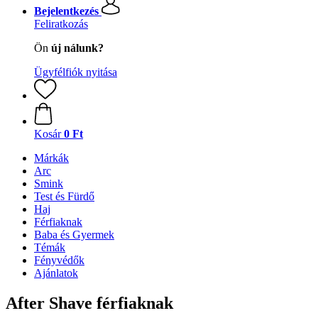
Bejelentkezés
Feliratkozás
Ön
új nálunk?
Ügyfélfiók nyitása
Kosár
0 Ft
Márkák
Arc
Smink
Test és Fürdő
Haj
Férfiaknak
Baba és Gyermek
Témák
Fényvédők
Ajánlatok
After Shave férfiaknak