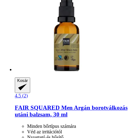
Kosár
4.5 (2)
FAIR SQUARED
Men Argán borotválkozás
utáni balzsam, 30 ml
Minden bőrtípus számára
Véd az irritációtól
Nyugtató és hűsítő