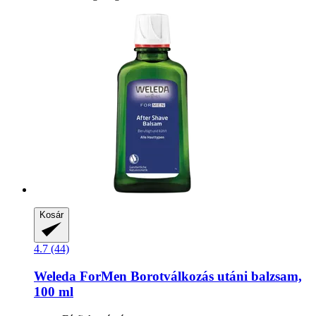
Kosár
4.7 (44)
Weleda
ForMen Borotválkozás utáni balzsam,
100 ml