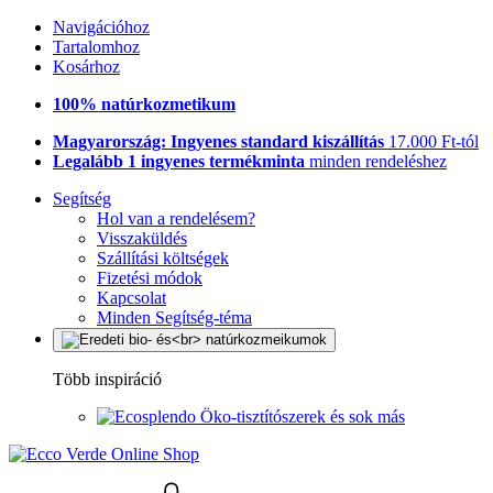
Navigációhoz
Tartalomhoz
Kosárhoz
100% natúrkozmetikum
Magyarország: Ingyenes standard kiszállítás
17.000 Ft-tól
Legalább 1 ingyenes termékminta
minden rendeléshez
Segítség
Hol van a rendelésem?
Visszaküldés
Szállítási költségek
Fizetési módok
Kapcsolat
Minden Segítség-téma
Több inspiráció
Öko-tisztítószerek és sok más