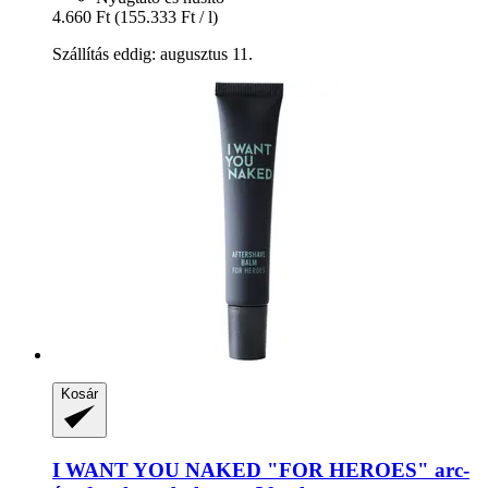
4.660 Ft
(155.333 Ft / l)
Szállítás eddig: augusztus 11.
Kosár
I WANT YOU NAKED
"FOR HEROES" arc-​