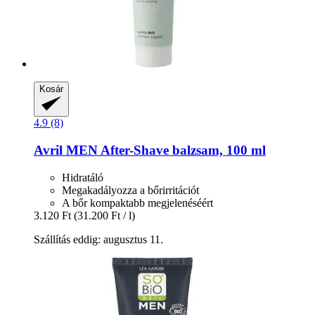
Kosár
4.9 (8)
Avril
MEN After-​Shave balzsam, 100 ml
Hidratáló
Megakadályozza a bőrirritációt
A bőr kompaktabb megjelenéséért
3.120 Ft
(31.200 Ft / l)
Szállítás eddig: augusztus 11.