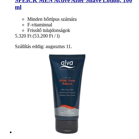
SPEICK
MEN Active After Shave Lotion, 100
ml
Minden bőrtípus számára
F-vitaminnal
Frissítő tulajdonságok
5.320 Ft
(53.200 Ft / l)
Szállítás eddig: augusztus 11.