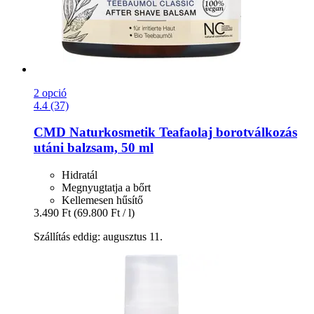
2 opció
4.4 (37)
CMD Naturkosmetik
Teafaolaj borotválkozás
utáni balzsam, 50 ml
Hidratál
Megnyugtatja a bőrt
Kellemesen hűsítő
3.490 Ft
(69.800 Ft / l)
Szállítás eddig: augusztus 11.