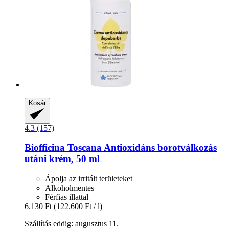
Kosár
4.3 (157)
Biofficina Toscana
Antioxidáns borotválkozás
utáni krém, 50 ml
Ápolja az irritált területeket
Alkoholmentes
Férfias illattal
6.130 Ft
(122.600 Ft / l)
Szállítás eddig: augusztus 11.