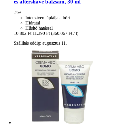
és aftershave balzsam, 30 ml
-5%
Intenzíven táplálja a bőrt
Hidratál
Hűsítő hatással
10.802 Ft
11.390 Ft
(360.067 Ft / l)
Szállítás eddig: augusztus 11.