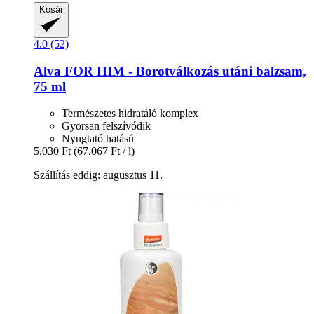
Kosár
4.0 (52)
Alva
FOR HIM -​ Borotválkozás utáni balzsam,
75 ml
Természetes hidratáló komplex
Gyorsan felszívódik
Nyugtató hatású
5.030 Ft
(67.067 Ft / l)
Szállítás eddig: augusztus 11.