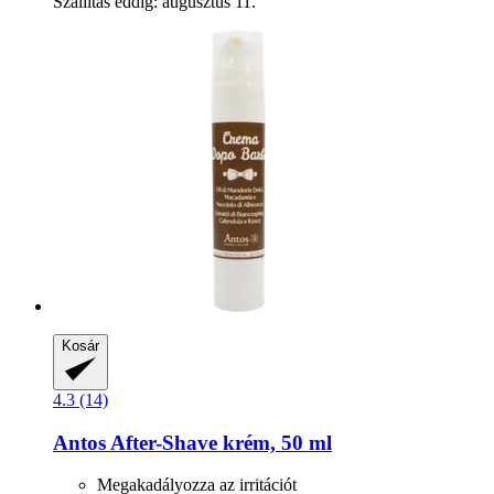
Szállítás eddig: augusztus 11.
Kosár
4.3 (14)
Antos
After-​Shave krém, 50 ml
Megakadályozza az irritációt