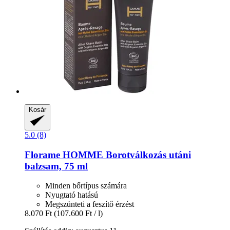
Kosár
5.0 (8)
Florame
HOMME Borotválkozás utáni
balzsam, 75 ml
Minden bőrtípus számára
Nyugtató hatású
Megszünteti a feszítő érzést
8.070 Ft
(107.600 Ft / l)