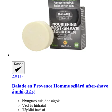
Kosár
2.0 (1)
Balade en Provence
Homme szilárd after-​shave
ápoló, 32 g
Nyugtató tulajdonságok
Véd és hidratál
Tápláló hatású