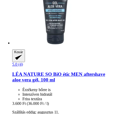
Kosár
5.0 (4)
LÉA NATURE SO BiO étic
MEN aftershave
aloe vera gél, 100 ml
Érzékeny bőrre is
Intenzíven hidratál
Friss textúra
3.600 Ft
(36.000 Ft / l)
Szállítás eddig: augusztus 11.