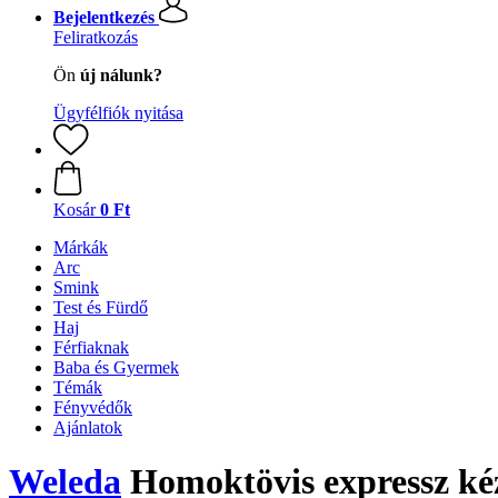
Bejelentkezés
Feliratkozás
Ön
új nálunk?
Ügyfélfiók nyitása
Kosár
0 Ft
Márkák
Arc
Smink
Test és Fürdő
Haj
Férfiaknak
Baba és Gyermek
Témák
Fényvédők
Ajánlatok
Weleda
Homoktövis expressz ké