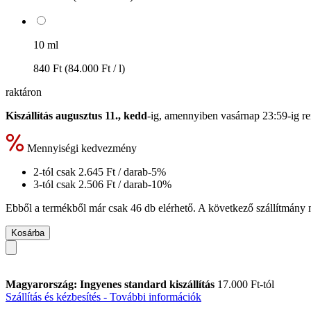
10 ml
840 Ft
(84.000 Ft / l)
raktáron
Kiszállítás augusztus 11., kedd
-ig, amennyiben
vasárnap 23:59-ig
re
Mennyiségi kedvezmény
2-tól csak
2.645 Ft
/ darab
-5%
3-tól csak
2.506 Ft
/ darab
-10%
Ebből a termékből már csak 46 db elérhető. A következő szállítmány m
Kosárba
Magyarország: Ingyenes standard kiszállítás
17.000 Ft-tól
Szállítás és kézbesítés - További információk