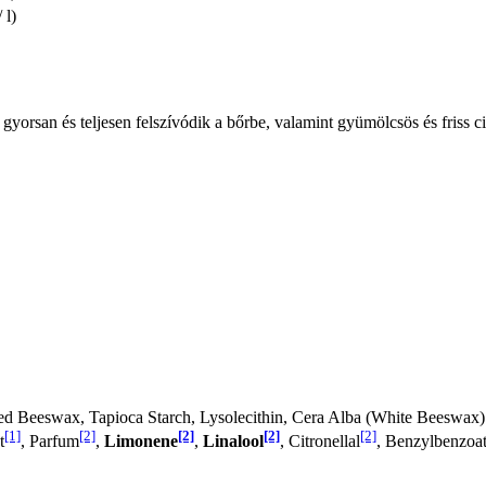
 l)
rsan és teljesen felszívódik a bőrbe, valamint gyümölcsös és friss citr
ed Beeswax, Tapioca Starch, Lysolecithin, Cera Alba (White Beeswax)
[1]
[2]
[2]
[2]
[2]
t
, Parfum
,
Limonene
,
Linalool
, Citronellal
, Benzylbenzoa