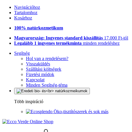
Navigációhoz
Tartalomhoz
Kosárhoz
100% natúrkozmetikum
Magyarország: Ingyenes standard kiszállítás
17.000 Ft-tól
Legalább 1 ingyenes termékminta
minden rendeléshez
Segítség
Hol van a rendelésem?
Visszaküldés
Szállítási költségek
Fizetési módok
Kapcsolat
Minden Segítség-téma
Több inspiráció
Öko-tisztítószerek és sok más