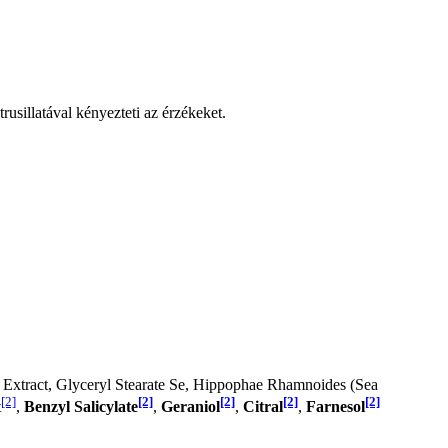
usillatával kényezteti az érzékeket.
 Extract, Glyceryl Stearate Se, Hippophae Rhamnoides (Sea
[2]
[2]
[2]
[2]
[2]
t
,
Benzyl Salicylate
,
Geraniol
,
Citral
,
Farnesol