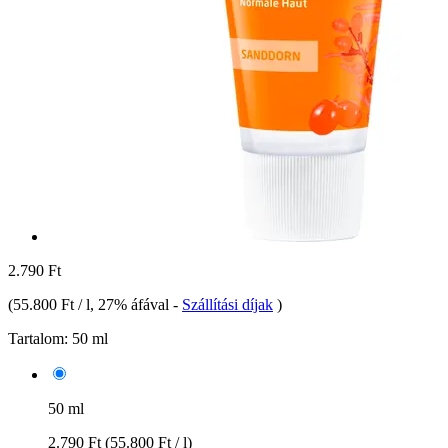
2.790 Ft
(
55.800 Ft / l
, 27% áfával
-
Szállítási díjak
)
Tartalom:
50 ml
50 ml
2.790 Ft
(55.800 Ft / l)