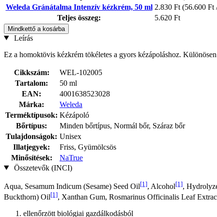
Weleda Gránátalma Intenzív kézkrém, 50 ml
2.830 Ft
(56.600 Ft /
Teljes összeg:
5.620 Ft
Mindkettő a kosárba
Leírás
Ez a homoktövis kézkrém tökéletes a gyors kézápoláshoz. Különösen gyo
Cikkszám:
WEL-102005
Tartalom:
50 ml
EAN:
4001638523028
Márka:
Weleda
Terméktípusok:
Kézápoló
Bőrtípus:
Minden bőrtípus, Normál bőr, Száraz bőr
Tulajdonságok:
Unisex
Illatjegyek:
Friss, Gyümölcsös
Minősítések:
NaTrue
Összetevők (INCI)
[1]
[1]
Aqua, Sesamum Indicum (Sesame) Seed Oil
, Alcohol
, Hydrolyz
[1]
Buckthorn) Oil
, Xanthan Gum, Rosmarinus Officinalis Leaf Extrac
ellenőrzött biológiai gazdálkodásból