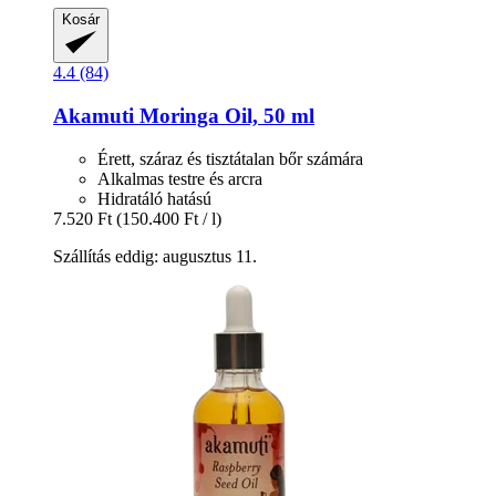
Kosár
4.4 (84)
Akamuti
Moringa Oil, 50 ml
Érett, száraz és tisztátalan bőr számára
Alkalmas testre és arcra
Hidratáló hatású
7.520 Ft
(150.400 Ft / l)
Szállítás eddig: augusztus 11.