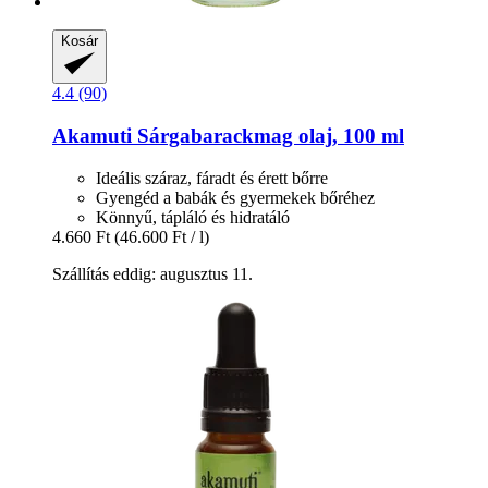
Kosár
4.4 (90)
Akamuti
Sárgabarackmag olaj, 100 ml
Ideális száraz, fáradt és érett bőrre
Gyengéd a babák és gyermekek bőréhez
Könnyű, tápláló és hidratáló
4.660 Ft
(46.600 Ft / l)
Szállítás eddig: augusztus 11.