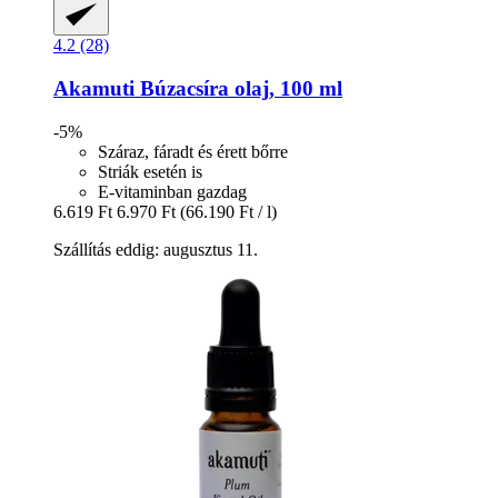
4.2 (28)
Akamuti
Búzacsíra olaj, 100 ml
-5%
Száraz, fáradt és érett bőrre
Striák esetén is
E-vitaminban gazdag
6.619 Ft
6.970 Ft
(66.190 Ft / l)
Szállítás eddig: augusztus 11.