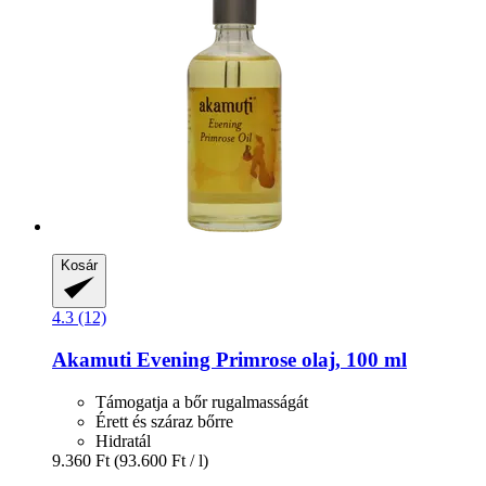
Kosár
4.3 (12)
Akamuti
Evening Primrose olaj, 100 ml
Támogatja a bőr rugalmasságát
Érett és száraz bőrre
Hidratál
9.360 Ft
(93.600 Ft / l)