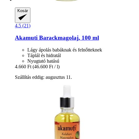
Kosár
4.5 (21)
Akamuti
Barackmagolaj, 100 ml
Lágy ápolás babáknak és felnőtteknek
Táplál és hidratál
Nyugtató hatású
4.660 Ft
(46.600 Ft / l)
Szállítás eddig: augusztus 11.