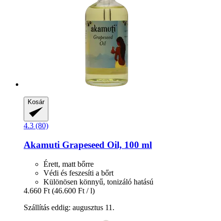
Kosár
4.3 (80)
Akamuti
Grapeseed Oil, 100 ml
Érett, matt bőrre
Védi és feszesíti a bőrt
Különösen könnyű, tonizáló hatású
4.660 Ft
(46.600 Ft / l)
Szállítás eddig: augusztus 11.