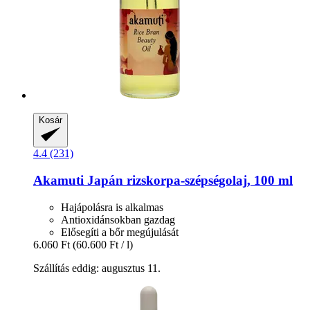
Kosár
4.4 (231)
Akamuti
Japán rizskorpa-​szépségolaj, 100 ml
Hajápolásra is alkalmas
Antioxidánsokban gazdag
Elősegíti a bőr megújulását
6.060 Ft
(60.600 Ft / l)
Szállítás eddig: augusztus 11.