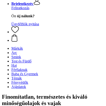
Bejelentkezés
Feliratkozás
Ön
új nálunk?
Ügyfélfiók nyitása
Márkák
Arc
Smink
Test és Fürdő
Haj
Férfiaknak
Baba és Gyermek
Témák
Fényvédők
Ajánlatok
Finomítatlan, természetes és kiváló
minőségűolajok és vajak