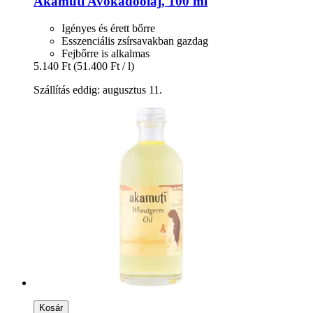
Akamuti
Avokádóolaj, 100 ml
Igényes és érett bőrre
Esszenciális zsírsavakban gazdag
Fejbőrre is alkalmas
5.140 Ft
(51.400 Ft / l)
Szállítás eddig: augusztus 11.
Kosár