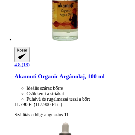
Kosár
4.8 (18)
Akamuti
Organic Argánolaj, 100 ml
Ideális száraz bőrre
Csökkenti a striákat
Puhává és rugalmassá teszi a bőrt
11.790 Ft
(117.900 Ft / l)
Szállítás eddig: augusztus 11.