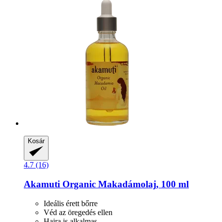
Kosár
4.7 (16)
Akamuti
Organic Makadámolaj, 100 ml
Ideális érett bőrre
Véd az öregedés ellen
Hajra is alkalmas