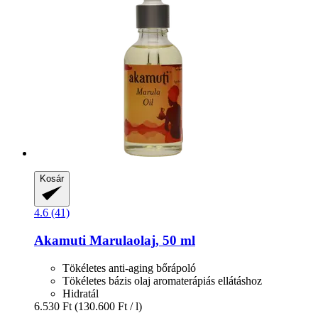
Kosár
4.6 (41)
Akamuti
Marulaolaj, 50 ml
Tökéletes anti-aging bőrápoló
Tökéletes bázis olaj aromaterápiás ellátáshoz
Hidratál
6.530 Ft
(130.600 Ft / l)