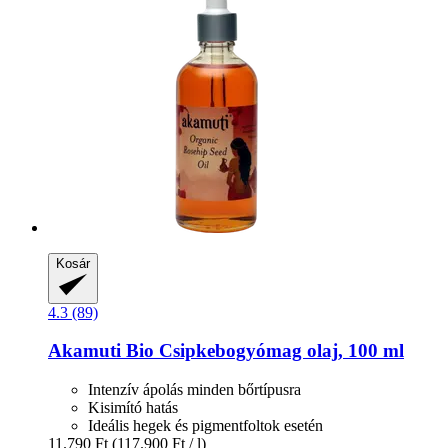
Kosár
4.3 (89)
Akamuti
Bio Csipkebogyómag olaj, 100 ml
Intenzív ápolás minden bőrtípusra
Kisimító hatás
Ideális hegek és pigmentfoltok esetén
11.790 Ft
(117.900 Ft / l)