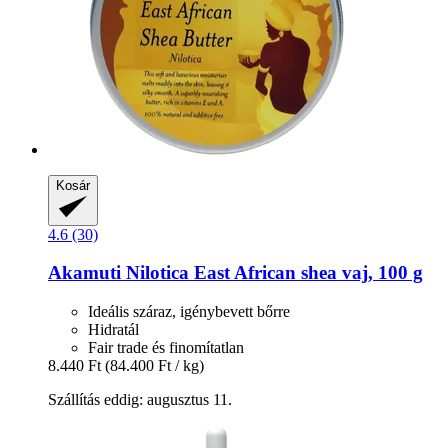
Kosár
4.6 (30)
Akamuti
Nilotica East African shea vaj, 100 g
Ideális száraz, igénybevett bőrre
Hidratál
Fair trade és finomítatlan
8.440 Ft
(84.400 Ft / kg)
Szállítás eddig: augusztus 11.