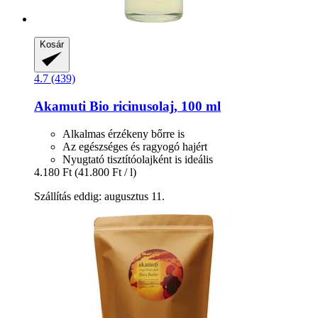
Kosár
4.7 (439)
Akamuti
Bio ricinusolaj, 100 ml
Alkalmas érzékeny bőrre is
Az egészséges és ragyogó hajért
Nyugtató tisztítóolajként is ideális
4.180 Ft
(41.800 Ft / l)
Szállítás eddig: augusztus 11.