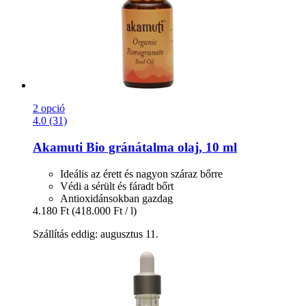
2 opció
4.0 (31)
Akamuti
Bio gránátalma olaj, 10 ml
Ideális az érett és nagyon száraz bőrre
Védi a sérült és fáradt bőrt
Antioxidánsokban gazdag
4.180 Ft
(418.000 Ft / l)
Szállítás eddig: augusztus 11.