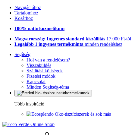
Navigációhoz
Tartalomhoz
Kosárhoz
100% natúrkozmetikum
Magyarország: Ingyenes standard kiszállítás
17.000 Ft-tól
Legalább 1 ingyenes termékminta
minden rendeléshez
Segítség
Hol van a rendelésem?
Visszaküldés
Szállítási költségek
Fizetési módok
Kapcsolat
Minden Segítség-téma
Több inspiráció
Öko-tisztítószerek és sok más