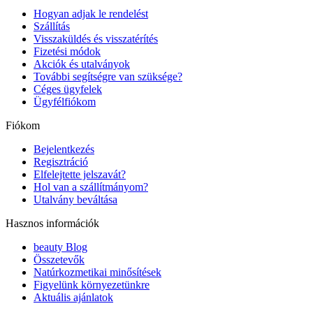
Hogyan adjak le rendelést
Szállítás
Visszaküldés és visszatérítés
Fizetési módok
Akciók és utalványok
További segítségre van szüksége?
Céges ügyfelek
Ügyfélfiókom
Fiókom
Bejelentkezés
Regisztráció
Elfelejtette jelszavát?
Hol van a szállítmányom?
Utalvány beváltása
Hasznos információk
beauty Blog
Összetevők
Natúrkozmetikai minősítések
Figyelünk környezetünkre
Aktuális ajánlatok