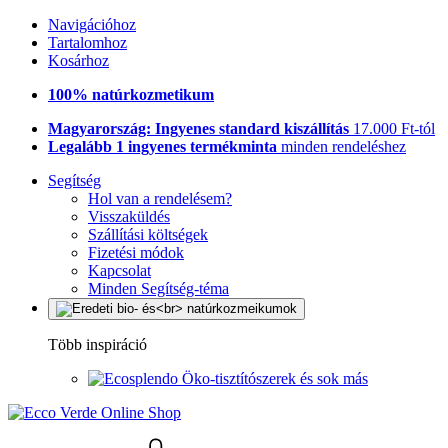
Navigációhoz
Tartalomhoz
Kosárhoz
100% natúrkozmetikum
Magyarország: Ingyenes standard kiszállítás
17.000 Ft-tól
Legalább 1 ingyenes termékminta
minden rendeléshez
Segítség
Hol van a rendelésem?
Visszaküldés
Szállítási költségek
Fizetési módok
Kapcsolat
Minden Segítség-téma
Több inspiráció
Öko-tisztítószerek és sok más