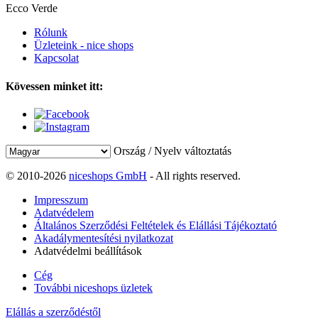
Ecco Verde
Rólunk
Üzleteink - nice shops
Kapcsolat
Kövessen minket itt:
Ország / Nyelv változtatás
© 2010-2026
niceshops GmbH
- All rights reserved.
Impresszum
Adatvédelem
Általános Szerződési Feltételek és Elállási Tájékoztató
Akadálymentesítési nyilatkozat
Adatvédelmi beállítások
Cég
További niceshops üzletek
Elállás a szerződéstől