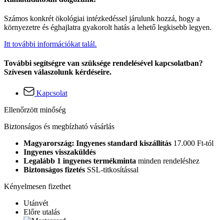
Számos konkrét ökológiai intézkedéssel járulunk hozzá, hogy a
környezetre és éghajlatra gyakorolt hatás a lehető legkisebb legyen.
Itt további információkat talál.
További segítségre van szüksége rendelésével kapcsolatban?
Szívesen válaszolunk kérdéseire.
Kapcsolat
Ellenőrzött minőség
Biztonságos és megbízható vásárlás
Magyarország: Ingyenes standard kiszállítás
17.000 Ft-tól
Ingyenes visszaküldés
Legalább 1 ingyenes termékminta
minden rendeléshez
Biztonságos fizetés
SSL-titkosítással
Kényelmesen fizethet
Utánvét
Előre utalás