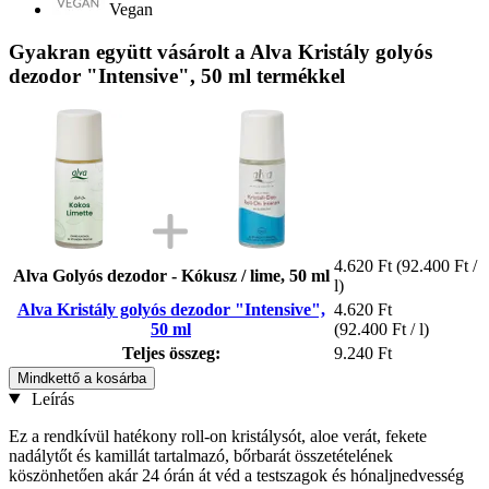
Vegan
Gyakran együtt vásárolt a Alva Kristály golyós
dezodor "Intensive", 50 ml termékkel
4.620 Ft
(92.400 Ft /
Alva Golyós dezodor - Kókusz / lime, 50 ml
l)
Alva Kristály golyós dezodor "Intensive",
4.620 Ft
50 ml
(92.400 Ft / l)
Teljes összeg:
9.240 Ft
Mindkettő a kosárba
Leírás
Ez a rendkívül hatékony roll-on kristálysót, aloe verát, fekete
nadálytőt és kamillát tartalmazó, bőrbarát összetételének
köszönhetően akár 24 órán át véd a testszagok és hónaljnedvesség