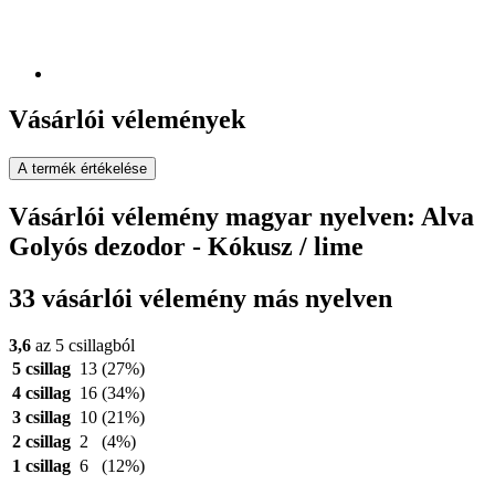
Vásárlói vélemények
A termék értékelése
Vásárlói vélemény magyar nyelven: Alva
Golyós dezodor - Kókusz / lime
33 vásárlói vélemény más nyelven
3,6
az 5 csillagból
5 csillag
13
(27%)
4 csillag
16
(34%)
3 csillag
10
(21%)
2 csillag
2
(4%)
1 csillag
6
(12%)