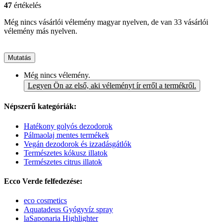
47
értékelés
Még nincs vásárlói vélemény magyar nyelven, de van 33 vásárlói
vélemény más nyelven.
Mutatás
Még nincs vélemény.
Legyen Ön az első, aki véleményt ír erről a termékről.
Népszerű kategóriák:
Hatékony golyós dezodorok
Pálmaolaj mentes termékek
Vegán dezodorok és izzadásgátlók
Természetes kókusz illatok
Természetes citrus illatok
Ecco Verde felfedezése:
eco cosmetics
Aquatadeus Gyógyvíz spray
laSaponaria Highlighter