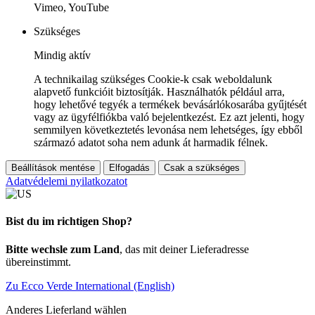
Vimeo, YouTube
Szükséges
Mindig aktív
A technikailag szükséges Cookie-k csak weboldalunk
alapvető funkcióit biztosítják. Használhatók például arra,
hogy lehetővé tegyék a termékek bevásárlókosarába gyűjtését
vagy az ügyfélfiókba való bejelentkezést. Ez azt jelenti, hogy
semmilyen következtetés levonása nem lehetséges, így ebből
származó adatot soha nem adunk át harmadik félnek.
Beállítások mentése
Elfogadás
Csak a szükséges
Adatvédelemi nyilatkozatot
Bist du im richtigen Shop?
Bitte wechsle zum Land
, das mit deiner Lieferadresse
übereinstimmt.
Zu Ecco Verde International (English)
Anderes Lieferland wählen