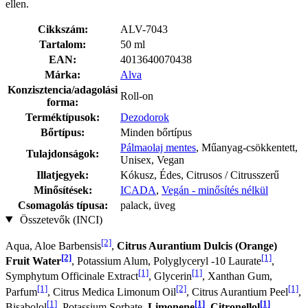
ellen.
Cikkszám:
ALV-7043
Tartalom:
50 ml
EAN:
4013640070438
Márka:
Alva
Konzisztencia/adagolási
Roll-on
forma:
Terméktípusok:
Dezodorok
Bőrtípus:
Minden bőrtípus
Pálmaolaj mentes
, Műanyag-csökkentett,
Tulajdonságok:
Unisex, Vegan
Illatjegyek:
Kókusz, Édes, Citrusos / Citrusszerű
Minősítések:
ICADA
,
Vegán - minősítés nélkül
Csomagolás típusa:
palack, üveg
Összetevők (INCI)
[2]
Aqua, Aloe Barbensis
,
Citrus Aurantium Dulcis (Orange)
[2]
[1]
Fruit Water
, Potassium Alum, Polyglyceryl -10 Laurate
,
[1]
[1]
Symphytum Officinale Extract
, Glycerin
, Xanthan Gum,
[1]
[2]
[1]
Parfum
, Citrus Medica Limonum Oil
, Citrus Aurantium Peel
,
[1]
[1]
[1]
Bisabolol
, Potassium Sorbate,
Limonene
,
Citronellol
,