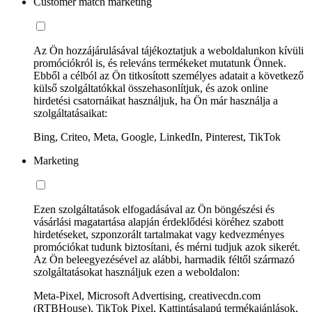
Customer match marketing
Az Ön hozzájárulásával tájékoztatjuk a weboldalunkon kívüli
promóciókról is, és releváns termékeket mutatunk Önnek.
Ebből a célból az Ön titkosított személyes adatait a következő
külső szolgáltatókkal összehasonlítjuk, és azok online
hirdetési csatornáikat használjuk, ha Ön már használja a
szolgáltatásaikat:
Bing, Criteo, Meta, Google, LinkedIn, Pinterest, TikTok
Marketing
Ezen szolgáltatások elfogadásával az Ön böngészési és
vásárlási magatartása alapján érdeklődési köréhez szabott
hirdetéseket, szponzorált tartalmakat vagy kedvezményes
promóciókat tudunk biztosítani, és mérni tudjuk azok sikerét.
Az Ön beleegyezésével az alábbi, harmadik féltől származó
szolgáltatásokat használjuk ezen a weboldalon:
Meta-Pixel, Microsoft Advertising, creativecdn.com
(RTBHouse), TikTok Pixel, Kattintásalapú termékajánlások,