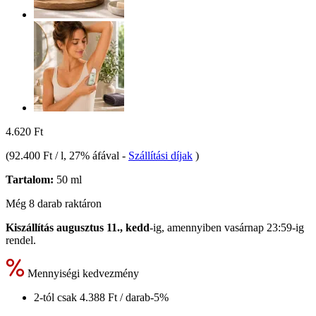
4.620 Ft
(
92.400 Ft / l
, 27% áfával
-
Szállítási díjak
)
Tartalom:
50 ml
Még 8 darab raktáron
Kiszállítás augusztus 11., kedd
-ig, amennyiben
vasárnap 23:59-ig
rendel.
Mennyiségi kedvezmény
2-tól csak
4.388 Ft
/ darab
-5%