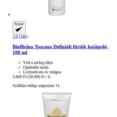
Kosár
3.9 (340)
Biofficina Toscana
Definiált fürtök hajápoló,
100 ml
Véd a meleg ellen
Optimális tartás
Gyümölcsös és virágos
5.800 Ft
(58.000 Ft / l)
Szállítás eddig: augusztus 11.