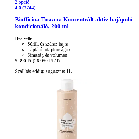
2 opció
4.6 (3744)
Biofficina Toscana
Koncentrált aktív hajápoló
kondicionáló, 200 ml
Bestseller
Sérült és száraz hajra
Tápláló tulajdonságok
Simaság és volumen
5.390 Ft
(26.950 Ft / l)
Szállítás eddig: augusztus 11.