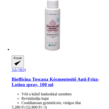
Kosár
3.6 (363)
Biofficina Toscana
Kócmentesítő Anti-​Frizz-​
Lotion spray, 100 ml
Véd a külső hatásokkal szemben
Revitalizálja hajat
Csodálatosan gyümölcsös, virágos illat
5.280 Ft
(52.800 Ft / l)