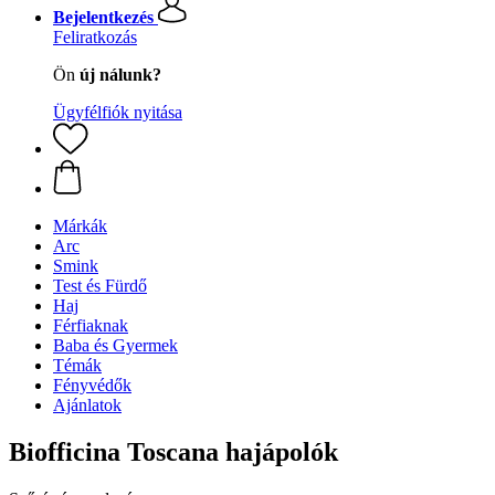
Bejelentkezés
Feliratkozás
Ön
új nálunk?
Ügyfélfiók nyitása
Márkák
Arc
Smink
Test és Fürdő
Haj
Férfiaknak
Baba és Gyermek
Témák
Fényvédők
Ajánlatok
Biofficina Toscana hajápolók