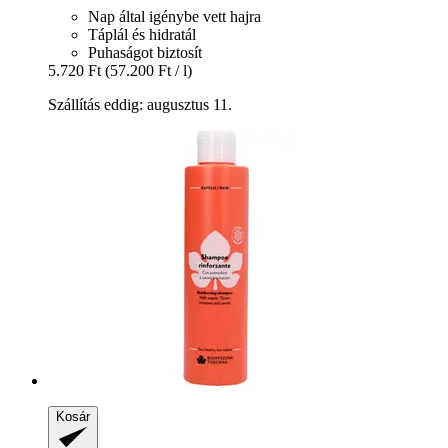
Nap által igénybe vett hajra
Táplál és hidratál
Puhaságot biztosít
5.720 Ft
(57.200 Ft / l)
Szállítás eddig: augusztus 11.
Kosár