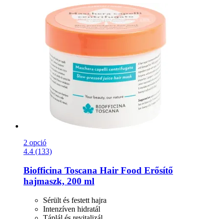
2 opció
4.4 (133)
Biofficina Toscana
Hair Food Erősítő
hajmaszk, 200 ml
Sérült és festett hajra
Intenzíven hidratál
Táplál és revitalizál