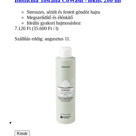
Biofficina Toscana
CoWash -​ lokni, 200 ml
Stresszes, sérült és festett göndör hajra
Megszelídítő és élénkítő
Ideális gyakori hajmosáshoz
7.120 Ft
(35.600 Ft / l)
Szállítás eddig: augusztus 11.
Kosár