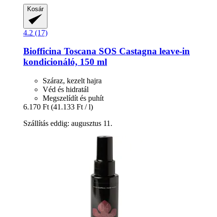
Kosár
4.2 (17)
Biofficina Toscana
SOS Castagna leave-​in
kondicionáló, 150 ml
Száraz, kezelt hajra
Véd és hidratál
Megszelídít és puhít
6.170 Ft
(41.133 Ft / l)
Szállítás eddig: augusztus 11.