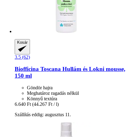
Kosár
3.5 (62)
Biofficina Toscana
Hullám és Lokni mousse,
150 ml
Göndör hajra
Meghatároz ragadás nélkül
Könnyű textúra
6.640 Ft
(44.267 Ft / l)
Szállítás eddig: augusztus 11.