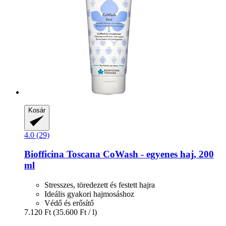
Kosár
4.0 (29)
Biofficina Toscana
CoWash -​ egyenes haj, 200
ml
Stresszes, töredezett és festett hajra
Ideális gyakori hajmosáshoz
Védő és erősítő
7.120 Ft
(35.600 Ft / l)