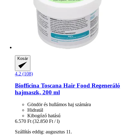
Kosár
4.2 (108)
Biofficina Toscana
Hair Food Regeneráló
hajmaszk, 200 ml
Göndör és hullámos haj számára
Hidratál
Kibogózó hatású
6.570 Ft
(32.850 Ft / l)
Szállítás eddig: augusztus 11.