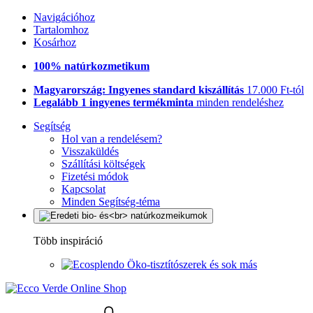
Navigációhoz
Tartalomhoz
Kosárhoz
100% natúrkozmetikum
Magyarország: Ingyenes standard kiszállítás
17.000 Ft-tól
Legalább 1 ingyenes termékminta
minden rendeléshez
Segítség
Hol van a rendelésem?
Visszaküldés
Szállítási költségek
Fizetési módok
Kapcsolat
Minden Segítség-téma
Több inspiráció
Öko-tisztítószerek és sok más