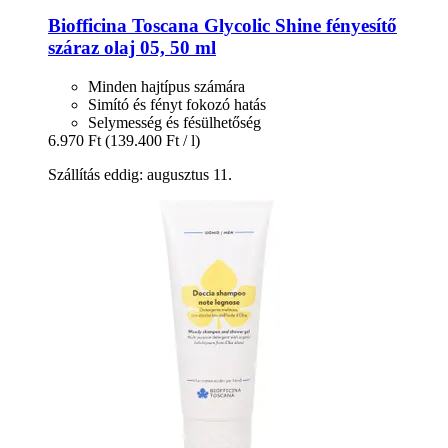
Biofficina Toscana
Glycolic Shine fényesítő
száraz olaj 05, 50 ml
Minden hajtípus számára
Simító és fényt fokozó hatás
Selymesség és fésülhetőség
6.970 Ft
(139.400 Ft / l)
Szállítás eddig: augusztus 11.