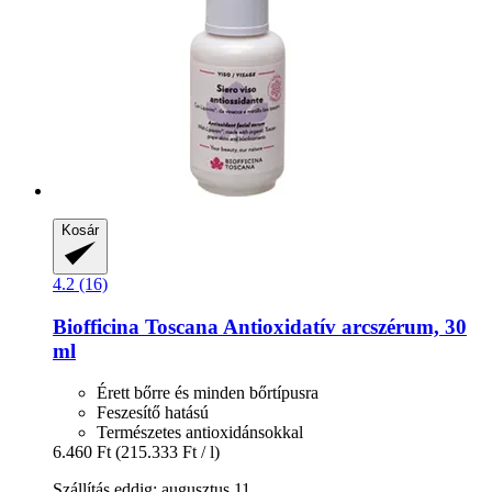
Kosár
4.2 (16)
Biofficina Toscana
Antioxidatív arcszérum, 30
ml
Érett bőrre és minden bőrtípusra
Feszesítő hatású
Természetes antioxidánsokkal
6.460 Ft
(215.333 Ft / l)
Szállítás eddig: augusztus 11.