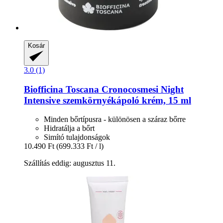
Kosár
3.0 (1)
Biofficina Toscana
Cronocosmesi Night
Intensive szemkörnyékápoló krém, 15 ml
Minden bőrtípusra - különösen a száraz bőrre
Hidratálja a bőrt
Simító tulajdonságok
10.490 Ft
(699.333 Ft / l)
Szállítás eddig: augusztus 11.