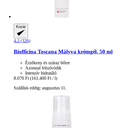
Kosár
4.2 (326)
Biofficina Toscana
Mályva krémgél, 50 ml
Érzékeny és száraz bőrre
Azonnal felszívódik
Intenzív hidratáló
8.070 Ft
(161.400 Ft / l)
Szállítás eddig: augusztus 11.