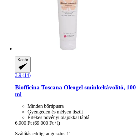
Kosár
3.9 (14)
Biofficina Toscana
Oleogel sminkeltávolító, 100
ml
Minden bőrtípusra
Gyengéden és mélyen tisztít
Értékes növényi olajokkal táplál
6.900 Ft
(69.000 Ft / l)
Szállítás eddig: augusztus 11.