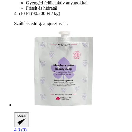
Gyengéd felületaktív anyagokkal
Frissít és hidratál
4.510 Ft
(90.200 Ft / kg)
Szállítás eddig: augusztus 11.
Kosár
4.3 (9)