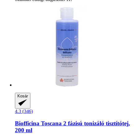
Kosár
4.3 (346)
Biofficina Toscana
2 fázisú tonizáló tisztítótej,
200 ml