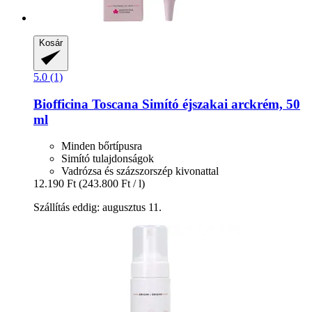
Kosár
5.0 (1)
Biofficina Toscana
Simító éjszakai arckrém, 50
ml
Minden bőrtípusra
Simító tulajdonságok
Vadrózsa és százszorszép kivonattal
12.190 Ft
(243.800 Ft / l)
Szállítás eddig: augusztus 11.