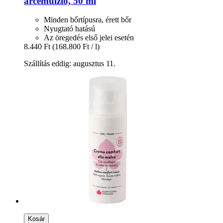
arcemulzió, 50 ml
Minden bőrtípusra, érett bőr
Nyugtató hatású
Az öregedés első jelei esetén
8.440 Ft
(168.800 Ft / l)
Szállítás eddig: augusztus 11.
Kosár