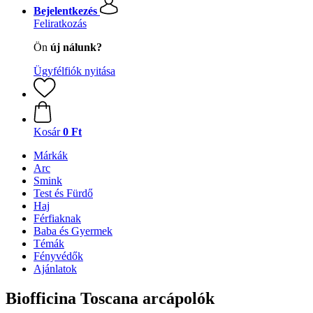
Bejelentkezés
Feliratkozás
Ön
új nálunk?
Ügyfélfiók nyitása
Kosár
0 Ft
Márkák
Arc
Smink
Test és Fürdő
Haj
Férfiaknak
Baba és Gyermek
Témák
Fényvédők
Ajánlatok
Biofficina Toscana arcápolók