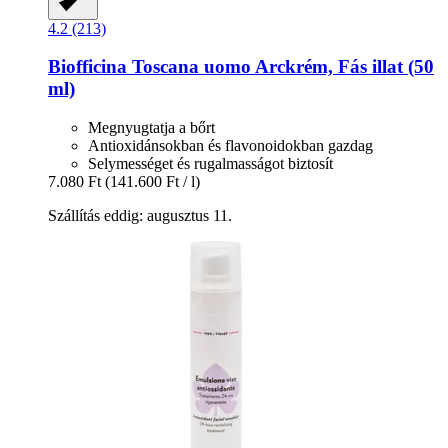
4.2 (213)
Biofficina Toscana
uomo Arckrém, Fás illat (50
ml)
Megnyugtatja a bőrt
Antioxidánsokban és flavonoidokban gazdag
Selymességet és rugalmasságot biztosít
7.080 Ft
(141.600 Ft / l)
Szállítás eddig: augusztus 11.