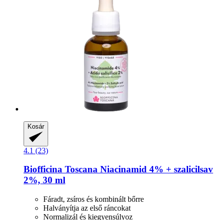
Kosár
4.1 (23)
Biofficina Toscana
Niacinamid 4% + szalicilsav
2%, 30 ml
Fáradt, zsíros és kombinált bőrre
Halványítja az első ráncokat
Normalizál és kiegyensúlyoz