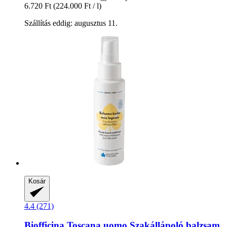
6.720 Ft
(224.000 Ft / l)
Szállítás eddig: augusztus 11.
Kosár
4.4 (271)
Biofficina Toscana
uomo Szakállápoló balzsam,