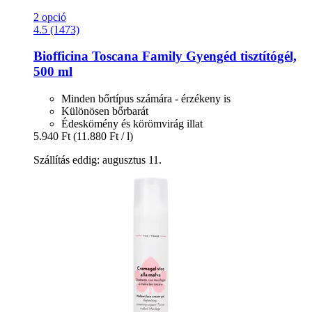
2 opció
4.5 (1473)
Biofficina Toscana
Family Gyengéd tisztítógél,
500 ml
Minden bőrtípus számára - érzékeny is
Különösen bőrbarát
Édeskömény és körömvirág illat
5.940 Ft
(11.880 Ft / l)
Szállítás eddig: augusztus 11.