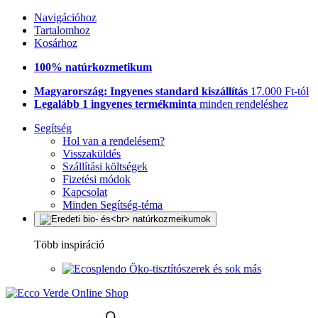
Navigációhoz
Tartalomhoz
Kosárhoz
100% natúrkozmetikum
Magyarország: Ingyenes standard kiszállítás
17.000 Ft-tól
Legalább 1 ingyenes termékminta
minden rendeléshez
Segítség
Hol van a rendelésem?
Visszaküldés
Szállítási költségek
Fizetési módok
Kapcsolat
Minden Segítség-téma
Több inspiráció
Öko-tisztítószerek és sok más