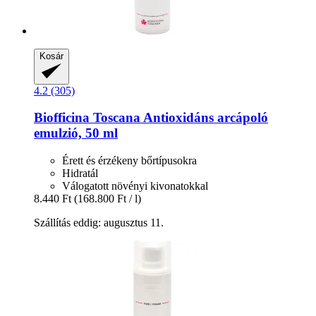
Kosár
4.2 (305)
Biofficina Toscana
Antioxidáns arcápoló
emulzió, 50 ml
Érett és érzékeny bőrtípusokra
Hidratál
Válogatott növényi kivonatokkal
8.440 Ft
(168.800 Ft / l)
Szállítás eddig: augusztus 11.