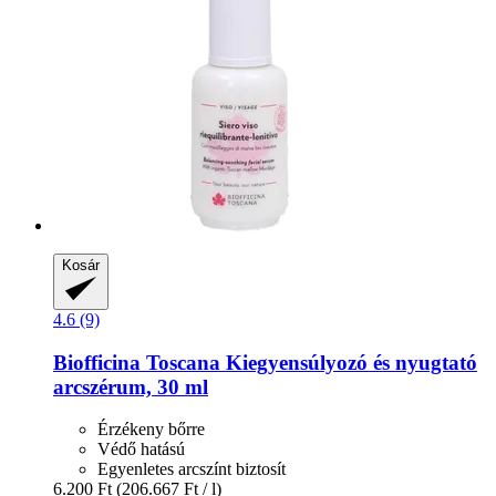
Kosár
4.6 (9)
Biofficina Toscana
Kiegyensúlyozó és nyugtató
arcszérum, 30 ml
Érzékeny bőrre
Védő hatású
Egyenletes arcszínt biztosít
6.200 Ft
(206.667 Ft / l)