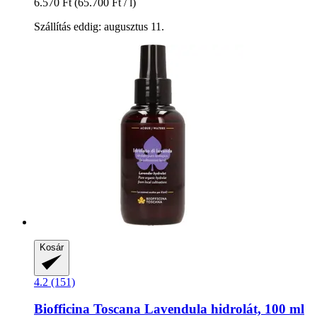
6.570 Ft
(65.700 Ft / l)
Szállítás eddig: augusztus 11.
Kosár
4.2 (151)
Biofficina Toscana
Lavendula hidrolát, 100 ml