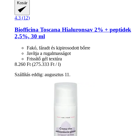
Kosár
4.3 (12)
Biofficina Toscana
Hialuronsav 2% + peptidek
2,5%, 30 ml
Fakó, fáradt és kipirosodott bőrre
Javítja a rugalmasságot
Frissítő gél textúra
8.260 Ft
(275.333 Ft / l)
Szállítás eddig: augusztus 11.