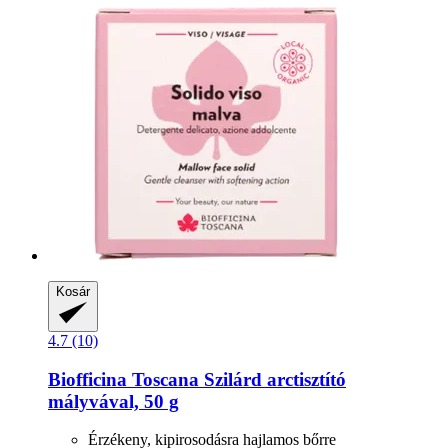
Kosár
4.7 (10)
Biofficina Toscana
Szilárd arctisztító
mályvával, 50 g
Érzékeny, kipirosodásra hajlamos bőrre