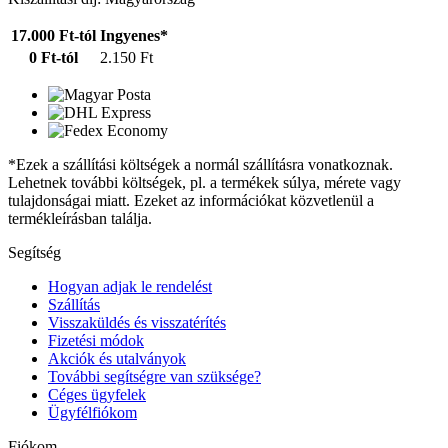
17.000 Ft-tól
Ingyenes*
0 Ft-tól
2.150 Ft
*Ezek a szállítási költségek a normál szállításra vonatkoznak.
Lehetnek további költségek, pl. a termékek súlya, mérete vagy
tulajdonságai miatt. Ezeket az információkat közvetlenül a
termékleírásban találja.
Segítség
Hogyan adjak le rendelést
Szállítás
Visszaküldés és visszatérítés
Fizetési módok
Akciók és utalványok
További segítségre van szüksége?
Céges ügyfelek
Ügyfélfiókom
Fiókom