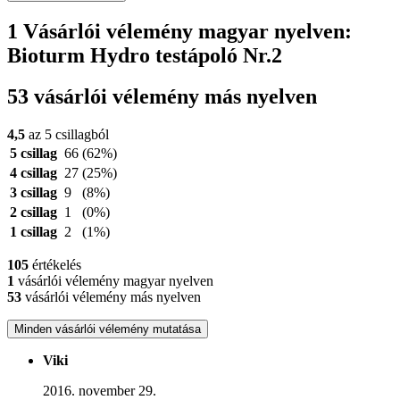
1 Vásárlói vélemény magyar nyelven:
Bioturm Hydro testápoló Nr.2
53 vásárlói vélemény más nyelven
4,5
az 5 csillagból
5 csillag
66
(62%)
4 csillag
27
(25%)
3 csillag
9
(8%)
2 csillag
1
(0%)
1 csillag
2
(1%)
105
értékelés
1
vásárlói vélemény magyar nyelven
53
vásárlói vélemény más nyelven
Minden vásárlói vélemény mutatása
Viki
2016. november 29.