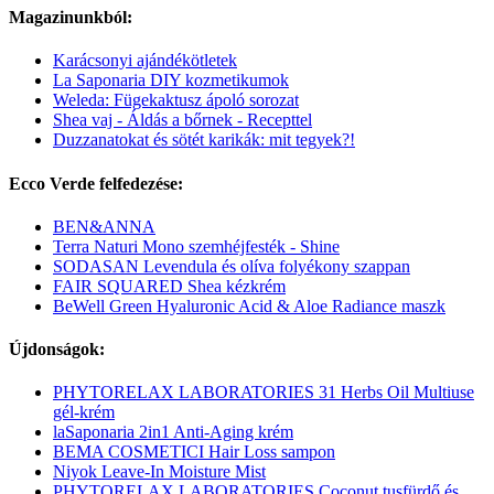
Magazinunkból:
Karácsonyi ajándékötletek
La Saponaria DIY kozmetikumok
Weleda: Fügekaktusz ápoló sorozat
Shea vaj - Áldás a bőrnek - Recepttel
Duzzanatokat és sötét karikák: mit tegyek?!
Ecco Verde felfedezése:
BEN&ANNA
Terra Naturi Mono szemhéjfesték - Shine
SODASAN Levendula és olíva folyékony szappan
FAIR SQUARED Shea kézkrém
BeWell Green Hyaluronic Acid & Aloe Radiance maszk
Újdonságok:
PHYTORELAX LABORATORIES 31 Herbs Oil Multiuse
gél-krém
laSaponaria 2in1 Anti-Aging krém
BEMA COSMETICI Hair Loss sampon
Niyok Leave-In Moisture Mist
PHYTORELAX LABORATORIES Coconut tusfürdő és