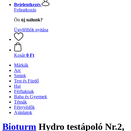
Bejelentkezés
Feliratkozás
Ön
új nálunk?
Ügyfélfiók nyitása
Kosár
0 Ft
Márkák
Arc
Smink
Test és Fürdő
Haj
Férfiaknak
Baba és Gyermek
Témák
Fényvédők
Ajánlatok
Bioturm
Hydro testápoló Nr.2,