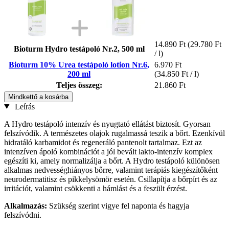
14.890 Ft
(29.780 Ft
Bioturm Hydro testápoló Nr.2, 500 ml
/ l)
Bioturm 10% Urea testápoló lotion Nr.6,
6.970 Ft
200 ml
(34.850 Ft / l)
Teljes összeg:
21.860 Ft
Mindkettő a kosárba
Leírás
A Hydro testápoló intenzív és nyugtató ellátást biztosít. Gyorsan
felszívódik. A természetes olajok rugalmassá teszik a bőrt. Ezenkívül
hidratáló karbamidot és regeneráló pantenolt tartalmaz. Ezt az
intenzíven ápoló kombinációt a jól bevált lakto-intenzív komplex
egészíti ki, amely normalizálja a bőrt. A Hydro testápoló különösen
alkalmas nedvességhiányos bőrre, valamint terápiás kiegészítőként
neurodermatitisz és pikkelysömör esetén. Csillapítja a bőrpírt és az
irritációt, valamint csökkenti a hámlást és a feszült érzést.
Alkalmazás:
Szükség szerint vigye fel naponta és hagyja
felszívódni.