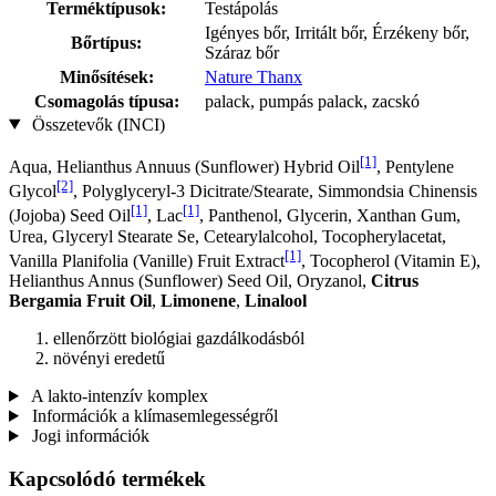
Terméktípusok:
Testápolás
Igényes bőr, Irritált bőr, Érzékeny bőr,
Bőrtípus:
Száraz bőr
Minősítések:
Nature Thanx
Csomagolás típusa:
palack, pumpás palack, zacskó
Összetevők (INCI)
[1]
Aqua, Helianthus Annuus (Sunflower) Hybrid Oil
, Pentylene
[2]
Glycol
, Polyglyceryl-3 Dicitrate/Stearate, Simmondsia Chinensis
[1]
[1]
(Jojoba) Seed Oil
, Lac
, Panthenol, Glycerin, Xanthan Gum,
Urea, Glyceryl Stearate Se, Cetearylalcohol, Tocopherylacetat,
[1]
Vanilla Planifolia (Vanille) Fruit Extract
, Tocopherol (Vitamin E),
Helianthus Annus (Sunflower) Seed Oil, Oryzanol,
Citrus
Bergamia Fruit Oil
,
Limonene
,
Linalool
ellenőrzött biológiai gazdálkodásból
növényi eredetű
A lakto-intenzív komplex
Információk a klímasemlegességről
Jogi információk
Kapcsolódó termékek