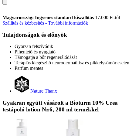
Magyarország: Ingyenes standard kiszállítás
17.000 Ft-tól
Szállítás és kézbesítés - További információk
Tulajdonságok és előnyök
Gyorsan felszívódik
Pihentető és nyugtató
Támogatja a bőr regenerálódását
Terápiás kiegészítő neurodermatitisz és pikkelysömör esetén
Parfüm mentes
Nature Thanx
Gyakran együtt vásárolt a Bioturm 10% Urea
testápoló lotion Nr.6, 200 ml termékkel