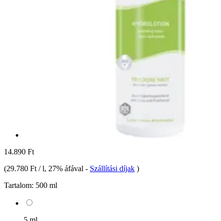
14.890 Ft
(
29.780 Ft / l
, 27% áfával
-
Szállítási díjak
)
Tartalom:
500 ml
5 ml