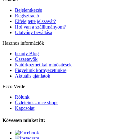
Bejelentkezés
Regisztráció
Elfelejtette jelszavát?
Hol van a szállítmányom?
Utalvány beváltása
Hasznos információk
beauty Blog
Összetevők
Natúrkozmetikai minősítések
Figyelünk környezetünkre
Aktuális ajánlatok
Ecco Verde
Rólunk
Üzleteink - nice shops
Kapcsolat
Kövessen minket itt: