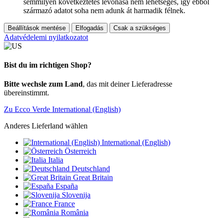
semmilyen következtetés levonása nem lehetséges, így ebből
származó adatot soha nem adunk át harmadik félnek.
Beállítások mentése
Elfogadás
Csak a szükséges
Adatvédelemi nyilatkozatot
Bist du im richtigen Shop?
Bitte wechsle zum Land
, das mit deiner Lieferadresse
übereinstimmt.
Zu Ecco Verde International (English)
Anderes Lieferland wählen
International (English)
Österreich
Italia
Deutschland
Great Britain
España
Slovenija
France
România