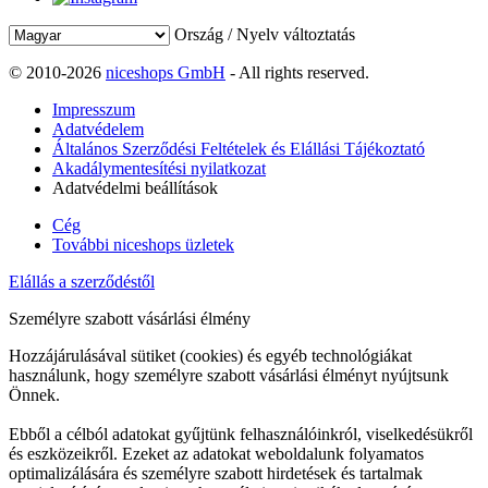
Ország / Nyelv változtatás
© 2010-2026
niceshops GmbH
- All rights reserved.
Impresszum
Adatvédelem
Általános Szerződési Feltételek és Elállási Tájékoztató
Akadálymentesítési nyilatkozat
Adatvédelmi beállítások
Cég
További niceshops üzletek
Elállás a szerződéstől
Személyre szabott vásárlási élmény
Hozzájárulásával sütiket (cookies) és egyéb technológiákat
használunk, hogy személyre szabott vásárlási élményt nyújtsunk
Önnek.
Ebből a célból adatokat gyűjtünk felhasználóinkról, viselkedésükről
és eszközeikről. Ezeket az adatokat weboldalunk folyamatos
optimalizálására és személyre szabott hirdetések és tartalmak