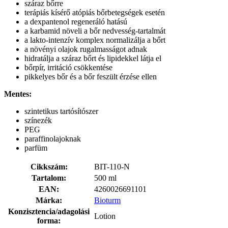
száraz bőrre
terápiás kísérő atópiás bőrbetegségek esetén
a dexpantenol regeneráló hatású
a karbamid növeli a bőr nedvesség-tartalmát
a lakto-intenzív komplex normalizálja a bőrt
a növényi olajok rugalmasságot adnak
hidratálja a száraz bőrt és lipidekkel látja el
bőrpír, irritáció csökkentése
pikkelyes bőr és a bőr feszült érzése ellen
Mentes:
szintetikus tartósítószer
színezék
PEG
paraffinolajoknak
parfüm
Cikkszám:
BIT-110-N
Tartalom:
500 ml
EAN:
4260026691101
Márka:
Bioturm
Konzisztencia/adagolási
Lotion
forma: