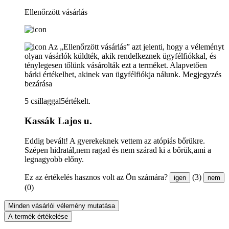
Ellenőrzött vásárlás
Az „Ellenőrzött vásárlás” azt jelenti, hogy a véleményt
olyan vásárlók küldték, akik rendelkeznek ügyfélfiókkal, és
ténylegesen tőlünk vásárolták ezt a terméket. Alapvetően
bárki értékelhet, akinek van ügyfélfiókja nálunk.
Megjegyzés
bezárása
5 csillaggal5értékelt.
Kassák Lajos u.
Eddig bevált! A gyerekeknek vettem az atópiás bőrükre.
Szépen hidratál,nem ragad és nem szárad ki a bőrük,ami a
legnagyobb előny.
Ez az értékelés hasznos volt az Ön számára?
(3)
igen
nem
(0)
Minden vásárlói vélemény mutatása
A termék értékelése