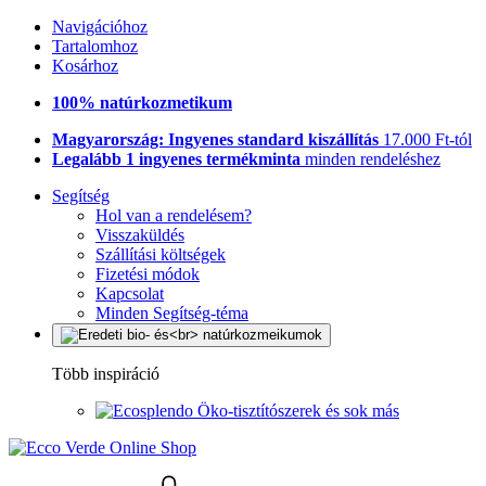
Navigációhoz
Tartalomhoz
Kosárhoz
100% natúrkozmetikum
Magyarország: Ingyenes standard kiszállítás
17.000 Ft-tól
Legalább 1 ingyenes termékminta
minden rendeléshez
Segítség
Hol van a rendelésem?
Visszaküldés
Szállítási költségek
Fizetési módok
Kapcsolat
Minden Segítség-téma
Több inspiráció
Öko-tisztítószerek és sok más