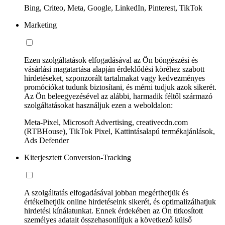
Bing, Criteo, Meta, Google, LinkedIn, Pinterest, TikTok
Marketing
Ezen szolgáltatások elfogadásával az Ön böngészési és
vásárlási magatartása alapján érdeklődési köréhez szabott
hirdetéseket, szponzorált tartalmakat vagy kedvezményes
promóciókat tudunk biztosítani, és mérni tudjuk azok sikerét.
Az Ön beleegyezésével az alábbi, harmadik féltől származó
szolgáltatásokat használjuk ezen a weboldalon:
Meta-Pixel, Microsoft Advertising, creativecdn.com
(RTBHouse), TikTok Pixel, Kattintásalapú termékajánlások,
Ads Defender
Kiterjesztett Conversion-Tracking
A szolgáltatás elfogadásával jobban megérthetjük és
értékelhetjük online hirdetéseink sikerét, és optimalizálhatjuk
hirdetési kínálatunkat. Ennek érdekében az Ön titkosított
személyes adatait összehasonlítjuk a következő külső