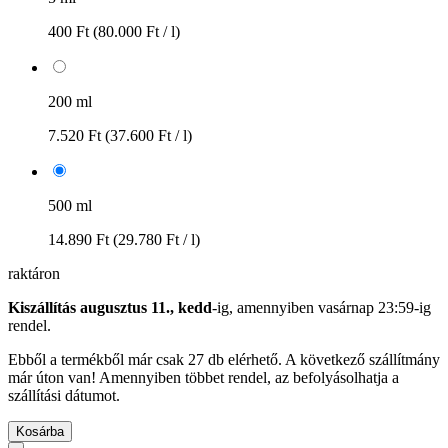
400 Ft
(80.000 Ft / l)
200 ml
7.520 Ft
(37.600 Ft / l)
500 ml
14.890 Ft
(29.780 Ft / l)
raktáron
Kiszállítás augusztus 11., kedd
-ig, amennyiben
vasárnap 23:59-ig
rendel.
Ebből a termékből már csak 27 db elérhető. A következő szállítmány
már úton van! Amennyiben többet rendel, az befolyásolhatja a
szállítási dátumot.
Kosárba