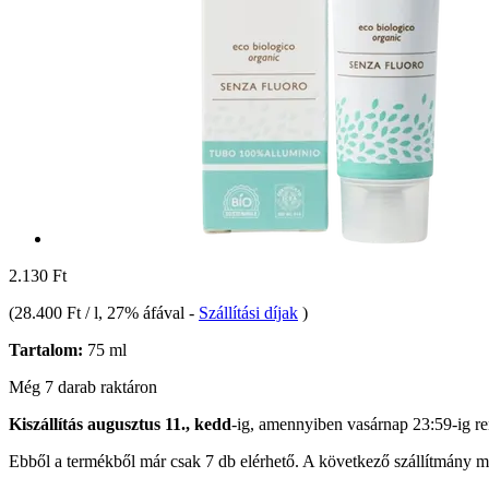
2.130 Ft
(
28.400 Ft / l
, 27% áfával
-
Szállítási díjak
)
Tartalom:
75 ml
Még 7 darab raktáron
Kiszállítás augusztus 11., kedd
-ig, amennyiben
vasárnap 23:59-ig
re
Ebből a termékből már csak 7 db elérhető. A következő szállítmány má