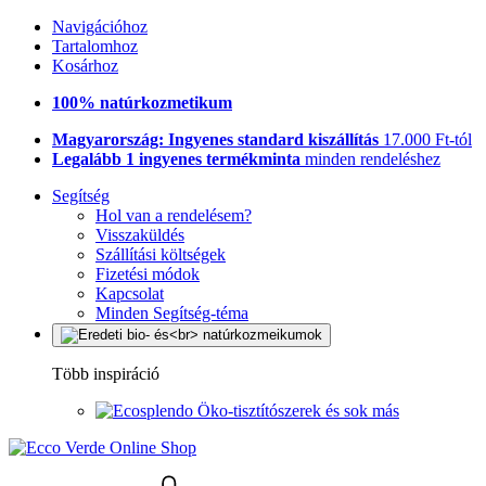
Navigációhoz
Tartalomhoz
Kosárhoz
100% natúrkozmetikum
Magyarország: Ingyenes standard kiszállítás
17.000 Ft-tól
Legalább 1 ingyenes termékminta
minden rendeléshez
Segítség
Hol van a rendelésem?
Visszaküldés
Szállítási költségek
Fizetési módok
Kapcsolat
Minden Segítség-téma
Több inspiráció
Öko-tisztítószerek és sok más