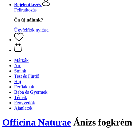
Bejelentkezés
Feliratkozás
Ön
új nálunk?
Ügyfélfiók nyitása
Márkák
Arc
Smink
Test és Fürdő
Haj
Férfiaknak
Baba és Gyermek
Témák
Fényvédők
Ajánlatok
Officina Naturae
Ánizs fogkrém 