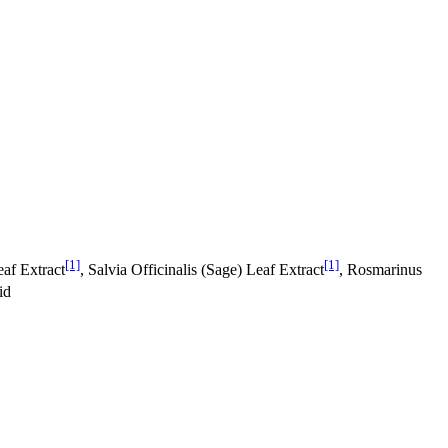
[1]
[1]
af Extract
, Salvia Officinalis (Sage) Leaf Extract
, Rosmarinus
id