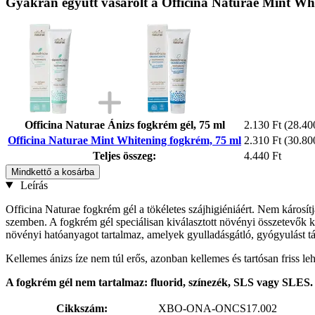
Gyakran együtt vásárolt a Officina Naturae Mint Wh
Officina Naturae Ánizs fogkrém gél, 75 ml
2.130 Ft
(28.400
Officina Naturae Mint Whitening fogkrém, 75 ml
2.310 Ft
(30.800
Teljes összeg:
4.440 Ft
Mindkettő a kosárba
Leírás
Officina Naturae fogkrém gél a tökéletes szájhigiéniáért. Nem károsítj
szemben. A fogkrém gél speciálisan kiválasztott növényi összetevők 
növényi hatóanyagot tartalmaz, amelyek gyulladásgátló, gyógyulást tá
Kellemes ánizs íze nem túl erős, azonban kellemes és tartósan friss leh
A fogkrém gél nem tartalmaz: fluorid, színezék, SLS vagy SLES.
Cikkszám:
XBO-ONA-ONCS17.002