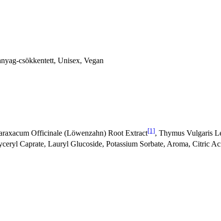
űanyag-csökkentett, Unisex, Vegan
[1]
 Taraxacum Officinale (Löwenzahn) Root Extract
, Thymus Vulgaris Le
Glyceryl Caprate, Lauryl Glucoside, Potassium Sorbate, Aroma, Citric Ac