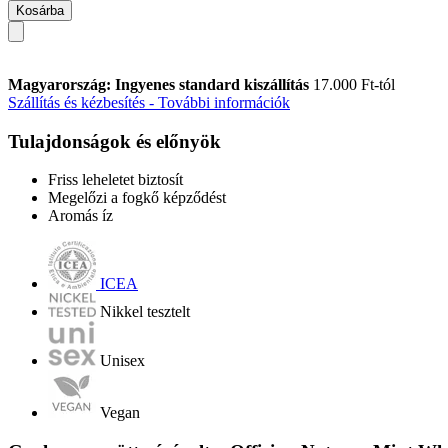
Kosárba
Magyarország: Ingyenes standard kiszállítás
17.000 Ft-tól
Szállítás és kézbesítés - További információk
Tulajdonságok és előnyök
Friss leheletet biztosít
Megelőzi a fogkő képződést
Aromás íz
ICEA
Nikkel tesztelt
Unisex
Vegan