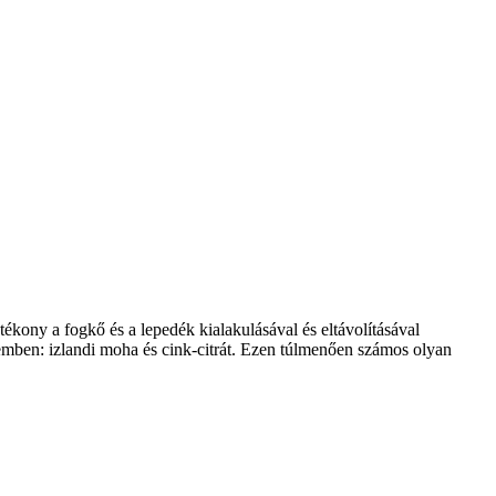
tékony a fogkő és a lepedék kialakulásával és eltávolításával
emben: izlandi moha és cink-citrát. Ezen túlmenően számos olyan