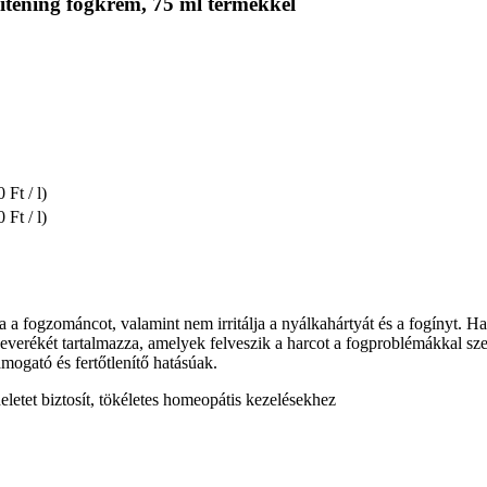
itening fogkrém, 75 ml termékkel
 Ft / l)
 Ft / l)
a a fogzománcot, valamint nem irritálja a nyálkahártyát és a fogínyt. Ha
keverékét tartalmazza, amelyek felveszik a harcot a fogproblémákkal sz
mogató és fertőtlenítő hatásúak.
eletet biztosít, tökéletes homeopátis kezelésekhez