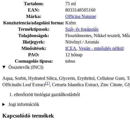
Tartalom:
75 ml
EAN:
8033148505160
Márka:
Officina Naturae
Konzisztencia/adagolási forma:
Krém
Terméktípusok:
Száj- és fogápolás
Tulajdonságok:
Flouridmentes, Nikkel tesztelt, M
Illatjegyek:
Növényi / Aromás
Minősítések:
ICEA
,
Vegán - minősítés nélkül
PAO:
12 hónap
Csomagolás típusa:
tubus
Összetevők (INCI)
Aqua, Sorbit, Hydrated Silica, Glycerin, Erythritol, Cellulose Gum,
[1]
Officinalis Leaf Extract
, Cetraria Islandica Extract, Zinc Citrate, 
ellenőrzött biológiai gazdálkodásból
Jogi információk
Kapcsolódó termékek