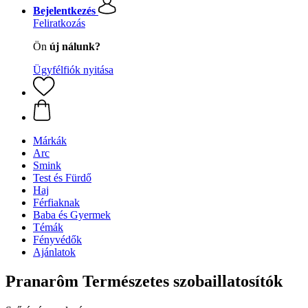
Bejelentkezés
Feliratkozás
Ön
új nálunk?
Ügyfélfiók nyitása
Márkák
Arc
Smink
Test és Fürdő
Haj
Férfiaknak
Baba és Gyermek
Témák
Fényvédők
Ajánlatok
Pranarôm Természetes szobaillatosítók