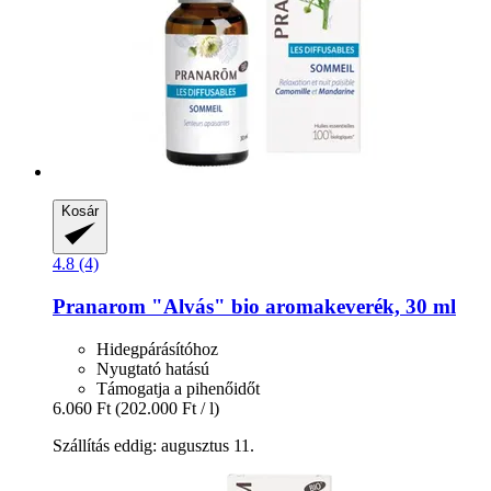
Kosár
4.8 (4)
Pranarom
"Alvás" bio aromakeverék, 30 ml
Hidegpárásítóhoz
Nyugtató hatású
Támogatja a pihenőidőt
6.060 Ft
(202.000 Ft / l)
Szállítás eddig: augusztus 11.