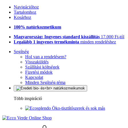
Navigációhoz
Tartalomhoz
Kosárhoz
100% natúrkozmetikum
Magyarország: Ingyenes standard kiszállítás
17.000 Ft-tól
Legalább 1 ingyenes termékminta
minden rendeléshez
Segítség
Hol van a rendelésem?
Visszaküldés
Szállítási költségek
Fizetési módok
Kapcsolat
Minden Segítség-téma
Több inspiráció
Öko-tisztítószerek és sok más