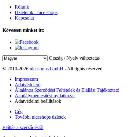
Rólunk
Üzleteink - nice shops
Kapcsolat
Kövessen minket itt:
Ország / Nyelv változtatás
© 2010-2026
niceshops GmbH
- All rights reserved.
Impresszum
Adatvédelem
Általános Szerződési Feltételek és Elállási Tájékoztató
Akadálymentesítési nyilatkozat
Adatvédelmi beállítások
Cég
További niceshops üzletek
Elállás a szerződéstől