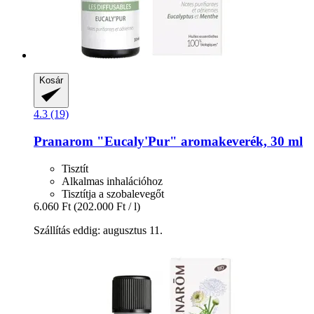
Kosár
4.3 (19)
Pranarom
"Eucaly'Pur" aromakeverék, 30 ml
Tisztít
Alkalmas inhalációhoz
Tisztítja a szobalevegőt
6.060 Ft
(202.000 Ft / l)
Szállítás eddig: augusztus 11.