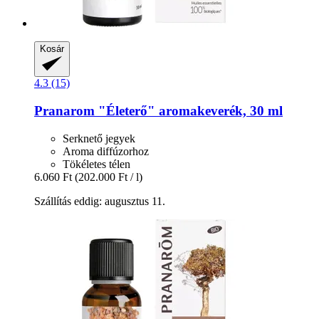
Kosár
4.3 (15)
Pranarom
"Életerő" aromakeverék, 30 ml
Serknető jegyek
Aroma diffúzorhoz
Tökéletes télen
6.060 Ft
(202.000 Ft / l)
Szállítás eddig: augusztus 11.