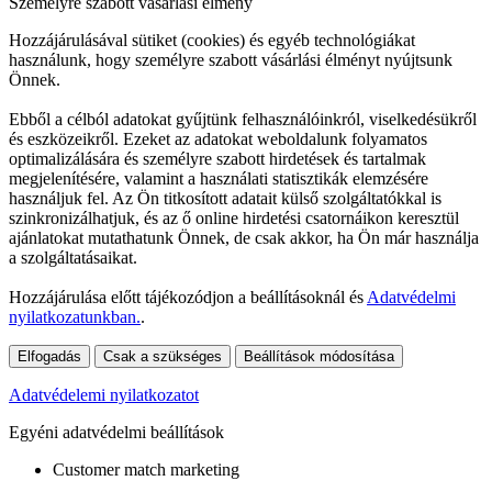
Személyre szabott vásárlási élmény
Hozzájárulásával sütiket (cookies) és egyéb technológiákat
használunk, hogy személyre szabott vásárlási élményt nyújtsunk
Önnek.
Ebből a célból adatokat gyűjtünk felhasználóinkról, viselkedésükről
és eszközeikről. Ezeket az adatokat weboldalunk folyamatos
optimalizálására és személyre szabott hirdetések és tartalmak
megjelenítésére, valamint a használati statisztikák elemzésére
használjuk fel. Az Ön titkosított adatait külső szolgáltatókkal is
szinkronizálhatjuk, és az ő online hirdetési csatornáikon keresztül
ajánlatokat mutathatunk Önnek, de csak akkor, ha Ön már használja
a szolgáltatásaikat.
Hozzájárulása előtt tájékozódjon a beállításoknál és
Adatvédelmi
nyilatkozatunkban.
.
Elfogadás
Csak a szükséges
Beállítások módosítása
Adatvédelemi nyilatkozatot
Egyéni adatvédelmi beállítások
Customer match marketing