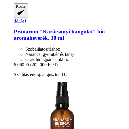
Kosár
4.0 (2)
Pranarom
"Karácsonyi hangulat" bio
aromakeverék, 30 ml
Szobaillatosításhoz
Narancs, gyömbér és fahéj
Csak hidegpárásítókhoz
6.060 Ft
(202.000 Ft / l)
Szállítás eddig: augusztus 11.