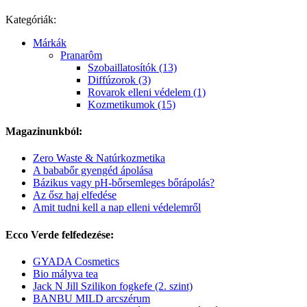
Kategóriák:
Márkák
Pranarôm
Szobaillatosítók (13)
Diffúzorok (3)
Rovarok elleni védelem (1)
Kozmetikumok (15)
Magazinunkból:
Zero Waste & Natúrkozmetika
A bababőr gyengéd ápolása
Bázikus vagy pH-bőrsemleges bőrápolás?
Az ősz haj elfedése
Amit tudni kell a nap elleni védelemről
Ecco Verde felfedezése:
GYADA Cosmetics
Bio mályva tea
Jack N Jill Szilikon fogkefe (2. szint)
BANBU MILD arcszérum