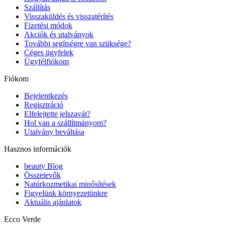
Szállítás
Visszaküldés és visszatérítés
Fizetési módok
Akciók és utalványok
További segítségre van szüksége?
Céges ügyfelek
Ügyfélfiókom
Fiókom
Bejelentkezés
Regisztráció
Elfelejtette jelszavát?
Hol van a szállítmányom?
Utalvány beváltása
Hasznos információk
beauty Blog
Összetevők
Natúrkozmetikai minősítések
Figyelünk környezetünkre
Aktuális ajánlatok
Ecco Verde