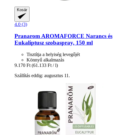
Kosár
4.0 (3)
Pranarom
AROMAFORCE Narancs és
Eukaliptusz szobaspray, 150 ml
Tisztítja a helyiség levegőjét
Könnyű alkalmazás
9.170 Ft
(61.133 Ft / l)
Szállítás eddig: augusztus 11.