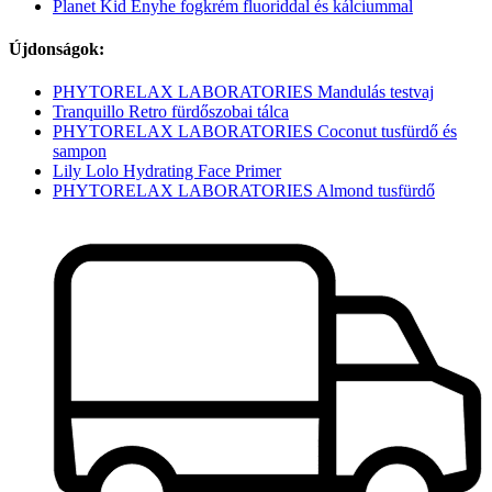
Planet Kid Enyhe fogkrém fluoriddal és kálciummal
Újdonságok:
PHYTORELAX LABORATORIES Mandulás testvaj
Tranquillo Retro fürdőszobai tálca
PHYTORELAX LABORATORIES Coconut tusfürdő és
sampon
Lily Lolo Hydrating Face Primer
PHYTORELAX LABORATORIES Almond tusfürdő