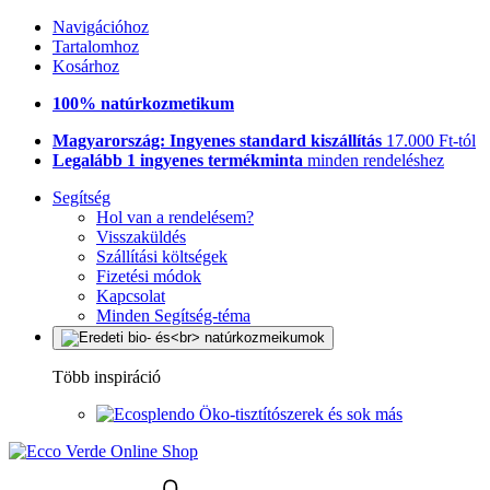
Navigációhoz
Tartalomhoz
Kosárhoz
100% natúrkozmetikum
Magyarország: Ingyenes standard kiszállítás
17.000 Ft-tól
Legalább 1 ingyenes termékminta
minden rendeléshez
Segítség
Hol van a rendelésem?
Visszaküldés
Szállítási költségek
Fizetési módok
Kapcsolat
Minden Segítség-téma
Több inspiráció
Öko-tisztítószerek és sok más