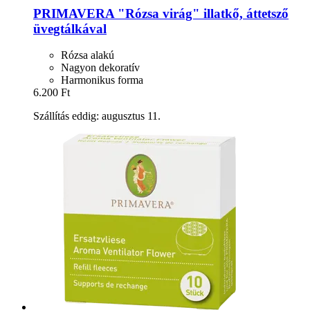
PRIMAVERA
"Rózsa virág" illatkő, áttetsző
üvegtálkával
Rózsa alakú
Nagyon dekoratív
Harmonikus forma
6.200 Ft
Szállítás eddig: augusztus 11.