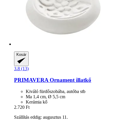
Kosár
3.8 (13)
PRIMAVERA
Ornament illatkő
Kiváló fürdőszobába, autóba stb
Ma 1,4 cm, Ø 5,5 cm
Kerámia kő
2.720 Ft
Szállítás eddig: augusztus 11.