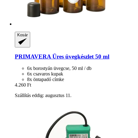
Kosár
PRIMAVERA
Üres üvegkészlet 50 ml
6x borostyán üvegcse, 50 ml / db
6x csavaros kupak
8x öntapadó címke
4.260 Ft
Szállítás eddig: augusztus 11.