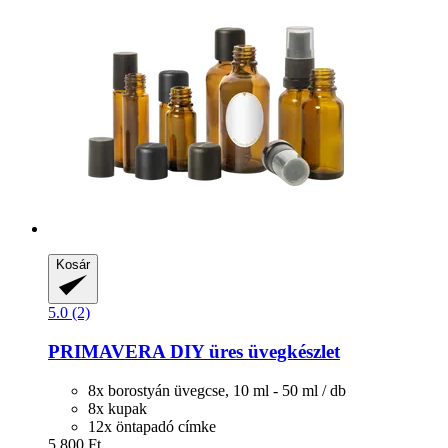
Kosár
5.0 (2)
PRIMAVERA
DIY üres üvegkészlet
8x borostyán üvegcse, 10 ml - 50 ml / db
8x kupak
12x öntapadó címke
5.800 Ft