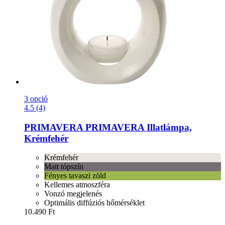
3 opció
4.5 (4)
PRIMAVERA
PRIMAVERA Illatlámpa,
Krémfehér
Krémfehér
Matt tópszín
Fényes tavaszi zöld
Kellemes atmoszféra
Vonzó megjelenés
Optimális diffúziós hőmérséklet
10.490 Ft