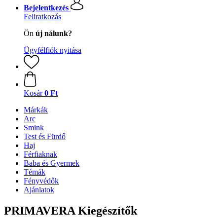
Bejelentkezés
Feliratkozás
Ön
új nálunk?
Ügyfélfiók nyitása
Kosár
0 Ft
Márkák
Arc
Smink
Test és Fürdő
Haj
Férfiaknak
Baba és Gyermek
Témák
Fényvédők
Ajánlatok
PRIMAVERA Kiegészítők