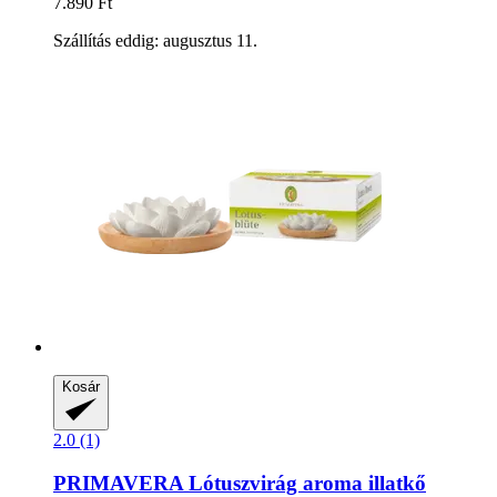
7.890 Ft
Szállítás eddig: augusztus 11.
Kosár
2.0 (1)
PRIMAVERA
Lótuszvirág aroma illatkő