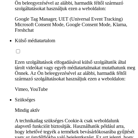
Ön beleegyezésével az alábbi, harmadik féltől származó
szolgáltatásokat használjuk ezen a weboldalon:
Google Tag Manager, UET (Universal Event Tracking)
Microsoft Consent Mode, Google Consent Mode, Klarna,
Freshchat
Külső médiatartalom
Ezen szolgáltatások elfogadásával külső szolgáltatók által
tárolt videókat vagy egyéb médiatartalmakat mutathatunk meg
Önnek. Az Ön beleegyezésével az alábbi, harmadik féltől
származó szolgáltatásokat használjuk ezen a weboldalon:
Vimeo, YouTube
Szükséges
Mindig aktív
A technikailag szükséges Cookie-k csak weboldalunk
alapvető funkcióit biztosítják. Használhatók például arra,
hogy lehetővé tegyék a termékek bevásárlókosarába gyűjtését
vagy az ügyfélfiókba való bejelentkezést. Ez azt jelenti, hogy