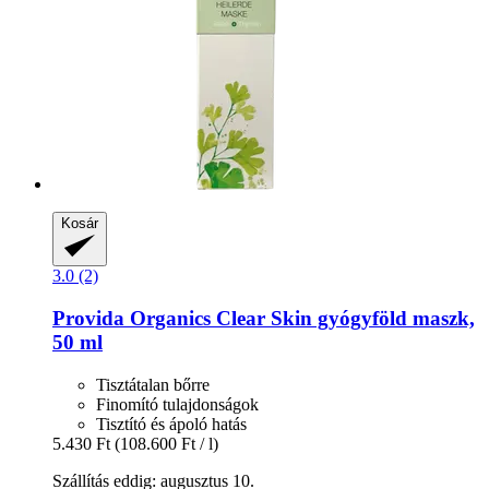
Kosár
3.0 (2)
Provida Organics
Clear Skin gyógyföld maszk,
50 ml
Tisztátalan bőrre
Finomító tulajdonságok
Tisztító és ápoló hatás
5.430 Ft
(108.600 Ft / l)
Szállítás eddig: augusztus 10.