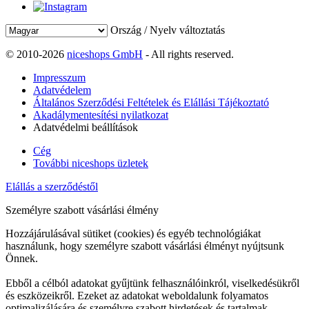
Ország / Nyelv változtatás
© 2010-2026
niceshops GmbH
- All rights reserved.
Impresszum
Adatvédelem
Általános Szerződési Feltételek és Elállási Tájékoztató
Akadálymentesítési nyilatkozat
Adatvédelmi beállítások
Cég
További niceshops üzletek
Elállás a szerződéstől
Személyre szabott vásárlási élmény
Hozzájárulásával sütiket (cookies) és egyéb technológiákat
használunk, hogy személyre szabott vásárlási élményt nyújtsunk
Önnek.
Ebből a célból adatokat gyűjtünk felhasználóinkról, viselkedésükről
és eszközeikről. Ezeket az adatokat weboldalunk folyamatos
optimalizálására és személyre szabott hirdetések és tartalmak