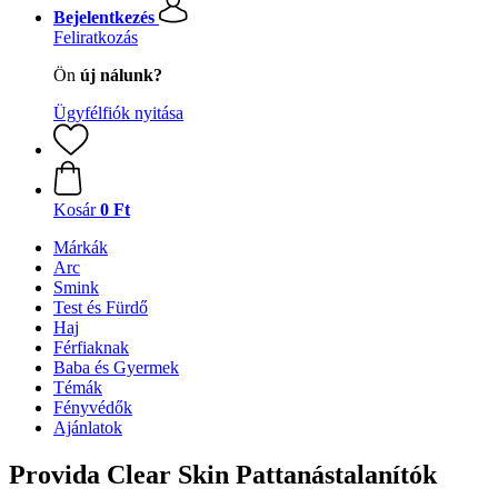
Bejelentkezés
Feliratkozás
Ön
új nálunk?
Ügyfélfiók nyitása
Kosár
0 Ft
Márkák
Arc
Smink
Test és Fürdő
Haj
Férfiaknak
Baba és Gyermek
Témák
Fényvédők
Ajánlatok
Provida Clear Skin Pattanástalanítók