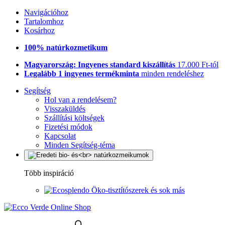
Navigációhoz
Tartalomhoz
Kosárhoz
100% natúrkozmetikum
Magyarország: Ingyenes standard kiszállítás
17.000 Ft-tól
Legalább 1 ingyenes termékminta
minden rendeléshez
Segítség
Hol van a rendelésem?
Visszaküldés
Szállítási költségek
Fizetési módok
Kapcsolat
Minden Segítség-téma
Több inspiráció
Öko-tisztítószerek és sok más