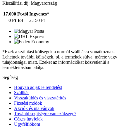
Kiszállítási díj: Magyarország
17.000 Ft-tól
Ingyenes*
0 Ft-tól
2.150 Ft
*Ezek a szállítási költségek a normál szállításra vonatkoznak.
Lehetnek további költségek, pl. a termékek súlya, mérete vagy
tulajdonságai miatt. Ezeket az információkat közvetlenül a
termékleírásban találja.
Segítség
Hogyan adjak le rendelést
Szállítás
Visszaküldés és visszatérítés
Fizetési módok
Akciók és utalványok
További segítségre van szüksége?
Céges ügyfelek
Ügyfélfiókom