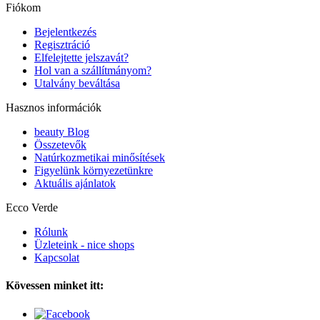
Fiókom
Bejelentkezés
Regisztráció
Elfelejtette jelszavát?
Hol van a szállítmányom?
Utalvány beváltása
Hasznos információk
beauty Blog
Összetevők
Natúrkozmetikai minősítések
Figyelünk környezetünkre
Aktuális ajánlatok
Ecco Verde
Rólunk
Üzleteink - nice shops
Kapcsolat
Kövessen minket itt: