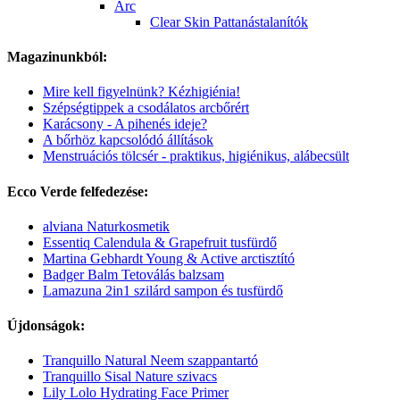
Arc
Clear Skin Pattanástalanítók
Magazinunkból:
Mire kell figyelnünk? Kézhigiénia!
Szépségtippek a csodálatos arcbőrért
Karácsony - A pihenés ideje?
A bőrhöz kapcsolódó állítások
Menstruációs tölcsér - praktikus, higiénikus, alábecsült
Ecco Verde felfedezése:
alviana Naturkosmetik
Essentiq Calendula & Grapefruit tusfürdő
Martina Gebhardt Young & Active arctisztító
Badger Balm Tetoválás balzsam
Lamazuna 2in1 szilárd sampon és tusfürdő
Újdonságok:
Tranquillo Natural Neem szappantartó
Tranquillo Sisal Nature szivacs
Lily Lolo Hydrating Face Primer