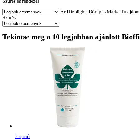
Szűrés és rendezés
Ár
Highlights
Bőrtípus
Márka
Tulajdon
Szűrés
Tekintse meg a 10 legjobban ajánlott Biof
2 opció