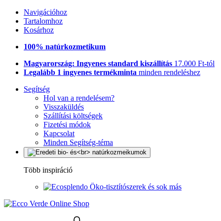
Navigációhoz
Tartalomhoz
Kosárhoz
100% natúrkozmetikum
Magyarország: Ingyenes standard kiszállítás
17.000 Ft-tól
Legalább 1 ingyenes termékminta
minden rendeléshez
Segítség
Hol van a rendelésem?
Visszaküldés
Szállítási költségek
Fizetési módok
Kapcsolat
Minden Segítség-téma
Több inspiráció
Öko-tisztítószerek és sok más