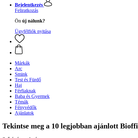
Bejelentkezés
Feliratkozás
Ön
új nálunk?
Ügyfélfiók nyitása
Márkák
Arc
Smink
Test és Fürdő
Haj
Férfiaknak
Baba és Gyermek
Témák
Fényvédők
Ajánlatok
Tekintse meg a 10 legjobban ajánlott Biof