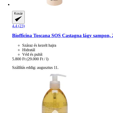
Kosár
4.4 (23)
Biofficina Toscana
SOS Castagna lágy sampon, 
Száraz és kezelt hajra
Hidratál
Véd és puhít
5.800 Ft
(29.000 Ft / l)
Szállítás eddig: augusztus 11.