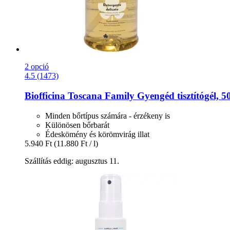
2 opció
4.5 (1473)
Biofficina Toscana
Family Gyengéd tisztítógél, 5
Minden bőrtípus számára - érzékeny is
Különösen bőrbarát
Édeskömény és körömvirág illat
5.940 Ft
(11.880 Ft / l)
Szállítás eddig: augusztus 11.