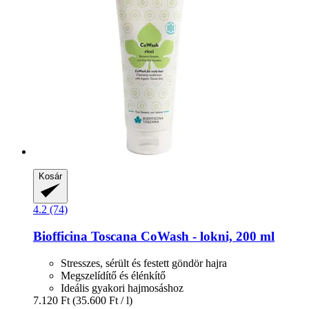
Kosár
4.2 (74)
Biofficina Toscana
CoWash -​ lokni, 200 ml
Stresszes, sérült és festett göndör hajra
Megszelídítő és élénkítő
Ideális gyakori hajmosáshoz
7.120 Ft
(35.600 Ft / l)