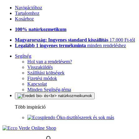
Navigációhoz
Tartalomhoz
Kosárhoz
100% natúrkozmetikum
Magyarország: Ingyenes standard kiszállítás
17.000 Ft-tól
Legalább 1 ingyenes termékminta
minden rendeléshez
Segítség
Hol van a rendelésem?
Visszaküldés
Szállítási költségek
Fizetési módok
Kapcsolat
Minden Segítség-téma
Több inspiráció
Öko-tisztítószerek és sok más