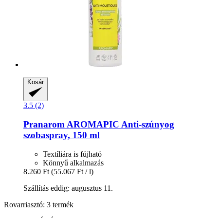
Kosár
3.5 (2)
Pranarom
AROMAPIC Anti-​szúnyog
szobaspray, 150 ml
Textíliára is fújható
Könnyű alkalmazás
8.260 Ft
(55.067 Ft / l)
Szállítás eddig: augusztus 11.
Rovarriasztó: 3 termék