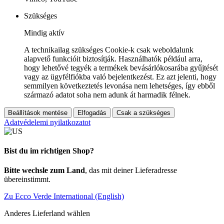
Szükséges
Mindig aktív
A technikailag szükséges Cookie-k csak weboldalunk
alapvető funkcióit biztosítják. Használhatók például arra,
hogy lehetővé tegyék a termékek bevásárlókosarába gyűjtését
vagy az ügyfélfiókba való bejelentkezést. Ez azt jelenti, hogy
semmilyen következtetés levonása nem lehetséges, így ebből
származó adatot soha nem adunk át harmadik félnek.
Beállítások mentése
Elfogadás
Csak a szükséges
Adatvédelemi nyilatkozatot
Bist du im richtigen Shop?
Bitte wechsle zum Land
, das mit deiner Lieferadresse
übereinstimmt.
Zu Ecco Verde International (English)
Anderes Lieferland wählen