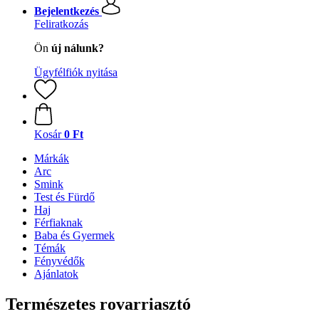
Bejelentkezés
Feliratkozás
Ön
új nálunk?
Ügyfélfiók nyitása
Kosár
0 Ft
Márkák
Arc
Smink
Test és Fürdő
Haj
Férfiaknak
Baba és Gyermek
Témák
Fényvédők
Ajánlatok
Természetes rovarriasztó