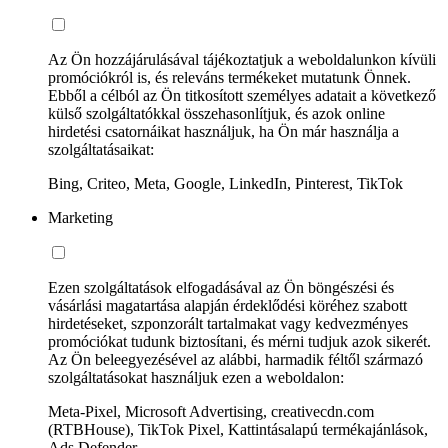
Az Ön hozzájárulásával tájékoztatjuk a weboldalunkon kívüli
promóciókról is, és releváns termékeket mutatunk Önnek.
Ebből a célból az Ön titkosított személyes adatait a következő
külső szolgáltatókkal összehasonlítjuk, és azok online
hirdetési csatornáikat használjuk, ha Ön már használja a
szolgáltatásaikat:
Bing, Criteo, Meta, Google, LinkedIn, Pinterest, TikTok
Marketing
Ezen szolgáltatások elfogadásával az Ön böngészési és
vásárlási magatartása alapján érdeklődési köréhez szabott
hirdetéseket, szponzorált tartalmakat vagy kedvezményes
promóciókat tudunk biztosítani, és mérni tudjuk azok sikerét.
Az Ön beleegyezésével az alábbi, harmadik féltől származó
szolgáltatásokat használjuk ezen a weboldalon:
Meta-Pixel, Microsoft Advertising, creativecdn.com
(RTBHouse), TikTok Pixel, Kattintásalapú termékajánlások,
Ads Defender