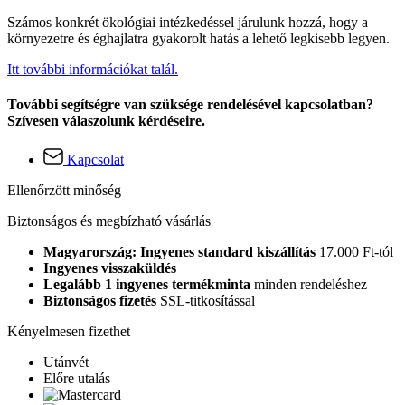
Számos konkrét ökológiai intézkedéssel járulunk hozzá, hogy a
környezetre és éghajlatra gyakorolt hatás a lehető legkisebb legyen.
Itt további információkat talál.
További segítségre van szüksége rendelésével kapcsolatban?
Szívesen válaszolunk kérdéseire.
Kapcsolat
Ellenőrzött minőség
Biztonságos és megbízható vásárlás
Magyarország: Ingyenes standard kiszállítás
17.000 Ft-tól
Ingyenes visszaküldés
Legalább 1 ingyenes termékminta
minden rendeléshez
Biztonságos fizetés
SSL-titkosítással
Kényelmesen fizethet
Utánvét
Előre utalás