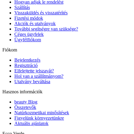
Hogyan adjak le rendelést
Szállítás
Visszaküldés és visszatérítés
Fizetési módok
Akciók és utalványok
További segítségre van szüksége?
Céges ügyfelek
Ügyfélfiókom
Fiókom
Bejelentkezés
Regisztráció
Elfelejtette jelszavát?
Hol van a szállítmányom?
Utalvány beváltása
Hasznos információk
beauty Blog
Összetevők
Natúrkozmetikai minősítések
Figyelünk környezetünkre
Aktuális ajánlatok
Ecco Verde