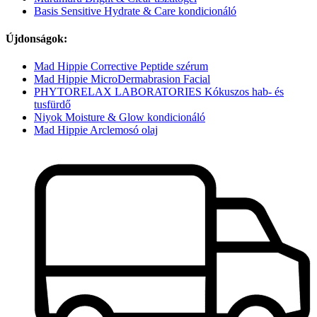
Basis Sensitive Hydrate & Care kondicionáló
Újdonságok:
Mad Hippie Corrective Peptide szérum
Mad Hippie MicroDermabrasion Facial
PHYTORELAX LABORATORIES Kókuszos hab- és
tusfürdő
Niyok Moisture & Glow kondicionáló
Mad Hippie Arclemosó olaj