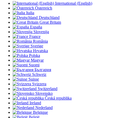
International (English)
Österreich
Italia
Deutschland
Great Britain
España
Slovenija
France
România
Sverige
Hrvatska
Polska
Magyar
Suomi
България
Schweiz
Suisse
Svizzera
Switzerland
Slovensko
Česká republika
Ireland
Nederland
Belgique
België