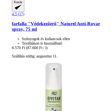
Kosár
4.5 (17)
farfalla
"Védekezőerő" Naturel Anti-​Rovar
spray, 75 ml
Szúnyogok és kullancsok ellen
Textíliákon is használható
6.570 Ft
(87.600 Ft / l)
Szállítás eddig: augusztus 11.