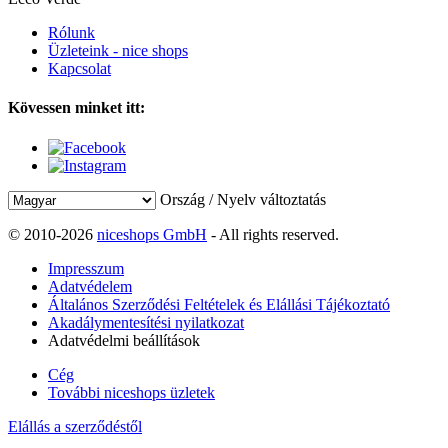
Rólunk
Üzleteink - nice shops
Kapcsolat
Kövessen minket itt:
Ország / Nyelv változtatás
© 2010-2026
niceshops GmbH
- All rights reserved.
Impresszum
Adatvédelem
Általános Szerződési Feltételek és Elállási Tájékoztató
Akadálymentesítési nyilatkozat
Adatvédelmi beállítások
Cég
További niceshops üzletek
Elállás a szerződéstől