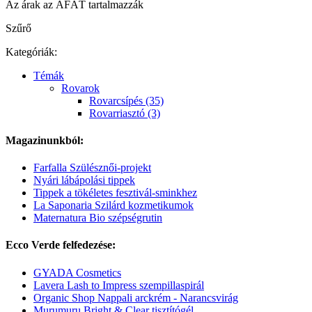
Az árak az ÁFÁT tartalmazzák
Szűrő
Kategóriák:
Témák
Rovarok
Rovarcsípés (35)
Rovarriasztó (3)
Magazinunkból:
Farfalla Szülésznői-projekt
Nyári lábápolási tippek
Tippek a tökéletes fesztivál-sminkhez
La Saponaria Szilárd kozmetikumok
Maternatura Bio szépségrutin
Ecco Verde felfedezése:
GYADA Cosmetics
Lavera Lash to Impress szempillaspirál
Organic Shop Nappali arckrém - Narancsvirág
Murumuru Bright & Clear tisztítógél