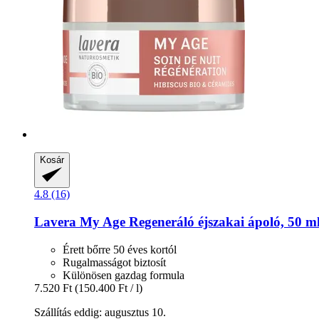
Kosár
4.8 (16)
Lavera
My Age Regeneráló éjszakai ápoló, 50 m
Érett bőrre 50 éves kortól
Rugalmasságot biztosít
Különösen gazdag formula
7.520 Ft
(150.400 Ft / l)
Szállítás eddig: augusztus 10.