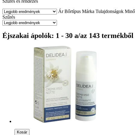
Szűrés és rendezés
Ár
Bőrtípus
Márka
Tulajdonságok
Minő
Szűrés
Éjszakai ápolók: 1 - 30 a/az 143 termékből
Kosár