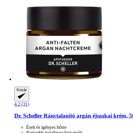
Kosár
4.2 (31)
Dr. Scheller
Ránctalanító argán éjszakai krém, 5
Érett és igényes bőrre
Nagyobb rugalmasságot nyújt