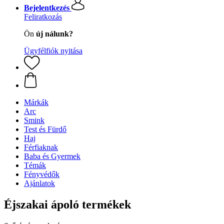
Bejelentkezés
Feliratkozás
Ön
új nálunk?
Ügyfélfiók nyitása
Márkák
Arc
Smink
Test és Fürdő
Haj
Férfiaknak
Baba és Gyermek
Témák
Fényvédők
Ajánlatok
Éjszakai ápoló termékek