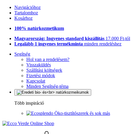
Navigációhoz
Tartalomhoz
Kosárhoz
100% natúrkozmetikum
Magyarország: Ingyenes standard kiszállítás
17.000 Ft-tól
Legalább 1 ingyenes termékminta
minden rendeléshez
Segítség
Hol van a rendelésem?
Visszaküldés
Szállítási költségek
Fizetési módok
Kapcsolat
Minden Segítség-téma
Több inspiráció
Öko-tisztítószerek és sok más