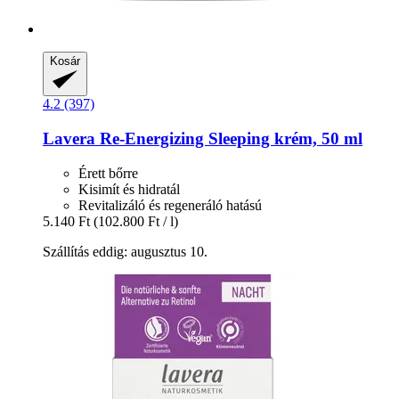
Kosár
4.2 (397)
Lavera
Re-​Energizing Sleeping krém, 50 ml
Érett bőrre
Kisimít és hidratál
Revitalizáló és regeneráló hatású
5.140 Ft
(102.800 Ft / l)
Szállítás eddig: augusztus 10.