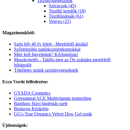
Tisztító-kiegészítők
Szivacsok (45)
Tisztító kendők (18)
Tisztítópárnák (61)
Vegyes (25)
Magazinunkból:
Szép bőr 40 év felett - Megfelelő ápolás!
Szőrtelenítés natúrkozmetikumokkal
Mire kell figyelnünk? Kézhigiénia!
Maszkviselés - Találja meg az Ön számára megfelelő
bőrápolót
Tökéletes smink szemüvegeseknek
Ecco Verde felfedezése:
GYADA Cosmetics
Greenatural ACE Multivitamin testpeeling
Bambaw Havi higiéniás szett
Biolaven Kézkrém
GG's True Organics Velvet Dew Gel tonik
Újdonságok: