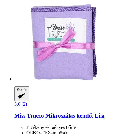
Kosár
3.0 (2)
Miss Trucco
Mikroszálas kendő, Lila
Érzékeny és igényes bőrre
OEKO-TEX-minőség