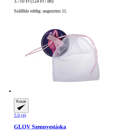
3.710 Ft
(124 Ft / db)
Szállítás eddig: augusztus 11.
Kosár
5.0 (4)
GLOV
Szennyestáska