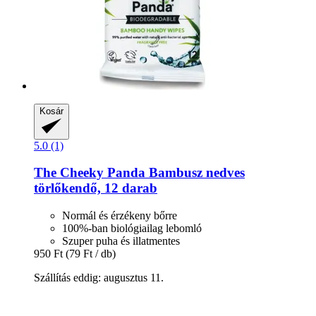
Kosár
5.0 (1)
The Cheeky Panda
Bambusz nedves
törlőkendő, 12 darab
Normál és érzékeny bőrre
100%-ban biológiailag lebomló
Szuper puha és illatmentes
950 Ft
(79 Ft / db)
Szállítás eddig: augusztus 11.