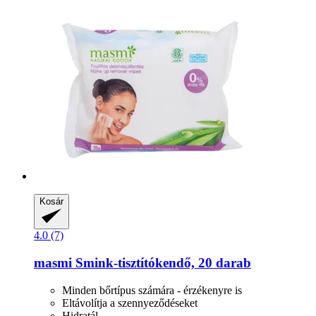
Kosár
4.0 (7)
masmi
Smink-​tisztítókendő, 20 darab
Minden bőrtípus számára - érzékenyre is
Eltávolítja a szennyeződéseket
Hidratál