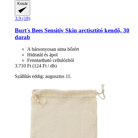
Kosár
3.9 (18)
Burt's Bees
Sensitiv Skin arctisztító kendő, 30
darab
A bársonyosan sima bőrért
Hidratál és ápol
Fenntartható cellulózból
3.710 Ft
(124 Ft / db)
Szállítás eddig: augusztus 11.