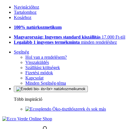
Navigációhoz
Tartalomhoz
Kosárhoz
100% natúrkozmetikum
Magyarország: Ingyenes standard kiszállítás
17.000 Ft-tól
Legalább 1 ingyenes termékminta
minden rendeléshez
Segítség
Hol van a rendelésem?
Visszaküldés
Szállítási költségek
Fizetési módok
Kapcsolat
Minden Segítség-téma
Több inspiráció
Öko-tisztítószerek és sok más