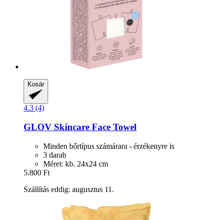
Kosár
4.3 (4)
GLOV
Skincare Face Towel
Minden bőrtípus számárara - érzékenyre is
3 darab
Méret: kb. 24x24 cm
5.800 Ft
Szállítás eddig: augusztus 11.