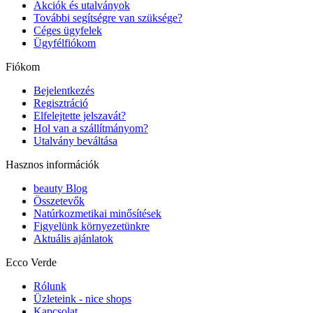
Akciók és utalványok
További segítségre van szüksége?
Céges ügyfelek
Ügyfélfiókom
Fiókom
Bejelentkezés
Regisztráció
Elfelejtette jelszavát?
Hol van a szállítmányom?
Utalvány beváltása
Hasznos információk
beauty Blog
Összetevők
Natúrkozmetikai minősítések
Figyelünk környezetünkre
Aktuális ajánlatok
Ecco Verde
Rólunk
Üzleteink - nice shops
Kapcsolat