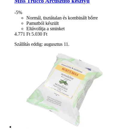
Miss Trucco
Arctisztító kesztyű
-5%
Normál, tisztátalan és kombinált bőrre
Pamutból készült
Eltávolítja a sminket
4.771 Ft
5.030 Ft
Szállítás eddig: augusztus 11.