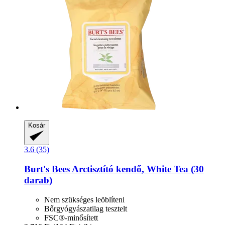
Kosár
3.6 (35)
Burt's Bees
Arctisztító kendő, White Tea (30
darab)
Nem szükséges leöblíteni
Bőrgyógyászatilag tesztelt
FSC®-minősített