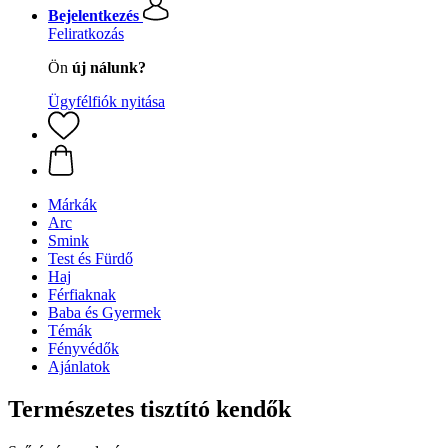
Bejelentkezés
Feliratkozás
Ön
új nálunk?
Ügyfélfiók nyitása
Márkák
Arc
Smink
Test és Fürdő
Haj
Férfiaknak
Baba és Gyermek
Témák
Fényvédők
Ajánlatok
Természetes tisztító kendők