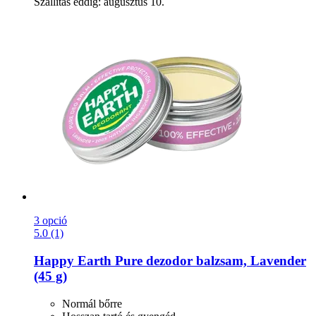
Szállítás eddig: augusztus 10.
3 opció
5.0 (1)
Happy Earth
Pure dezodor balzsam, Lavender
(45 g)
Normál bőrre