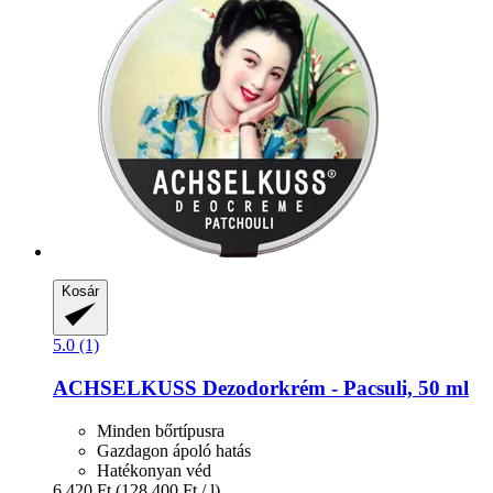
Kosár
5.0 (1)
ACHSELKUSS
Dezodorkrém -​ Pacsuli, 50 ml
Minden bőrtípusra
Gazdagon ápoló hatás
Hatékonyan véd
6.420 Ft
(128.400 Ft / l)