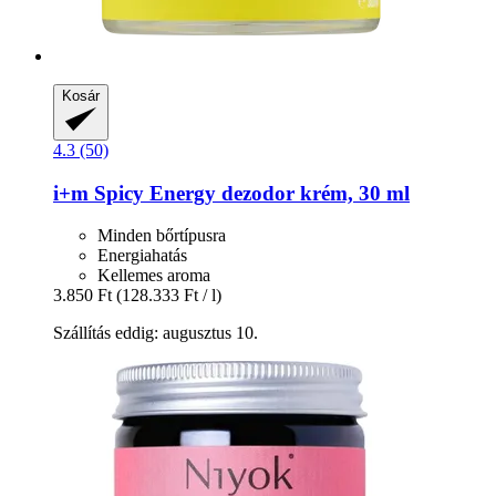
Kosár
4.3 (50)
i+m
Spicy Energy dezodor krém, 30 ml
Minden bőrtípusra
Energiahatás
Kellemes aroma
3.850 Ft
(128.333 Ft / l)
Szállítás eddig: augusztus 10.