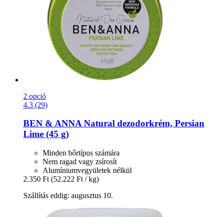
2 opció
4.3 (29)
BEN & ANNA
Natural dezodorkrém, Persian
Lime (45 g)
Minden bőrtípus számára
Nem ragad vagy zsírosít
Alumíniumvegyületek nélkül
2.350 Ft
(52.222 Ft / kg)
Szállítás eddig: augusztus 10.