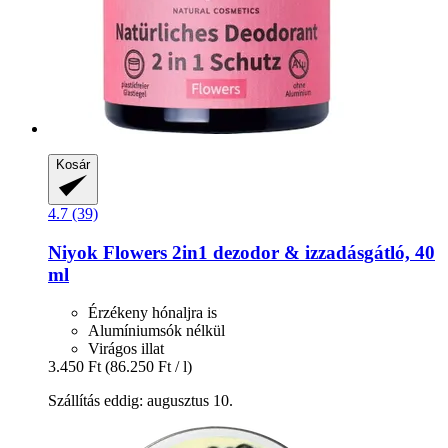
Kosár
4.7 (39)
Niyok
Flowers 2in1 dezodor & izzadásgátló, 40
ml
Érzékeny hónaljra is
Alumíniumsók nélkül
Virágos illat
3.450 Ft
(86.250 Ft / l)
Szállítás eddig: augusztus 10.