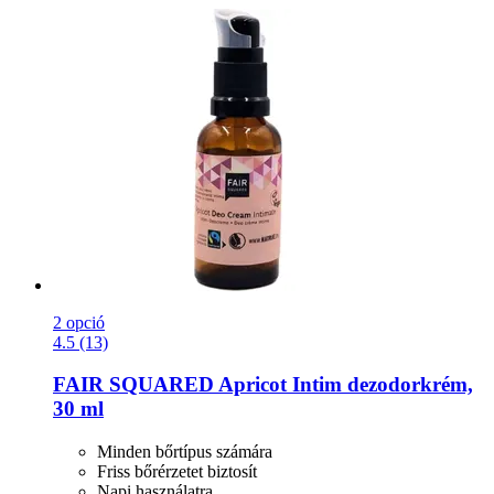
2 opció
4.5 (13)
FAIR SQUARED
Apricot Intim dezodorkrém,
30 ml
Minden bőrtípus számára
Friss bőrérzetet biztosít
Napi használatra