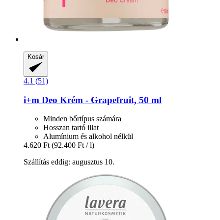
Kosár
4.1 (51)
i+m
Deo Krém -​ Grapefruit, 50 ml
Minden bőrtípus számára
Hosszan tartó illat
Alumínium és alkohol nélkül
4.620 Ft
(92.400 Ft / l)
Szállítás eddig: augusztus 10.