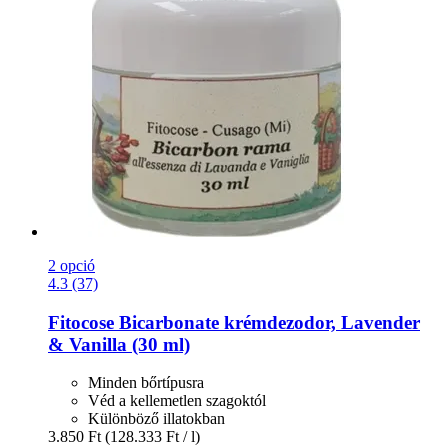
2 opció
4.3 (37)
Fitocose
Bicarbonate krémdezodor, Lavender
& Vanilla (30 ml)
Minden bőrtípusra
Véd a kellemetlen szagoktól
Különböző illatokban
3.850 Ft
(128.333 Ft / l)