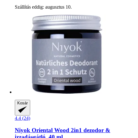
Szállítás eddig: augusztus 10.
Kosár
4.4 (24)
Niyok
Oriental Wood 2in1 dezodor &
izzadásgátló, 40 ml