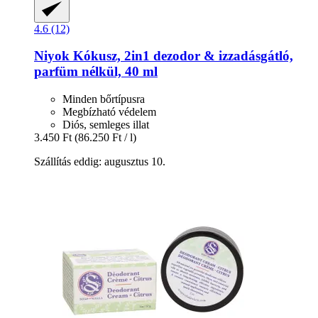
4.6 (12)
Niyok
Kókusz, 2in1 dezodor & izzadásgátló,
parfüm nélkül, 40 ml
Minden bőrtípusra
Megbízható védelem
Diós, semleges illat
3.450 Ft
(86.250 Ft / l)
Szállítás eddig: augusztus 10.