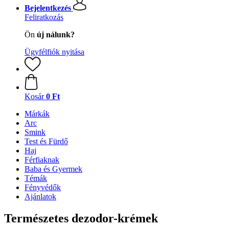
Bejelentkezés
Feliratkozás
Ön
új nálunk?
Ügyfélfiók nyitása
Kosár
0 Ft
Márkák
Arc
Smink
Test és Fürdő
Haj
Férfiaknak
Baba és Gyermek
Témák
Fényvédők
Ajánlatok
Természetes dezodor-krémek