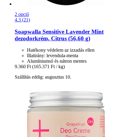
2 opció
4.3 (21)
Soapwalla
Sensitive Lavender Mint
dezodorkrém, Citrus (56,60 g)
Hatékony védelem az izzadás ellen
Illatirány: levendula-menta
Alumíniumsó és nátron mentes
9.360 Ft
(165.371 Ft / kg)
Szállítás eddig: augusztus 10.