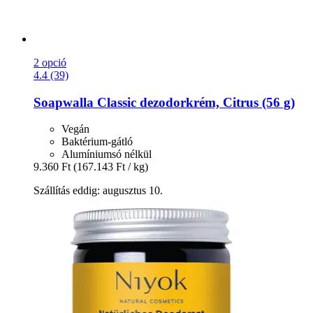
2 opció
4.4 (39)
Soapwalla
Classic dezodorkrém, Citrus (56 g)
Vegán
Baktérium-gátló
Alumíniumsó nélkül
9.360 Ft
(167.143 Ft / kg)
Szállítás eddig: augusztus 10.