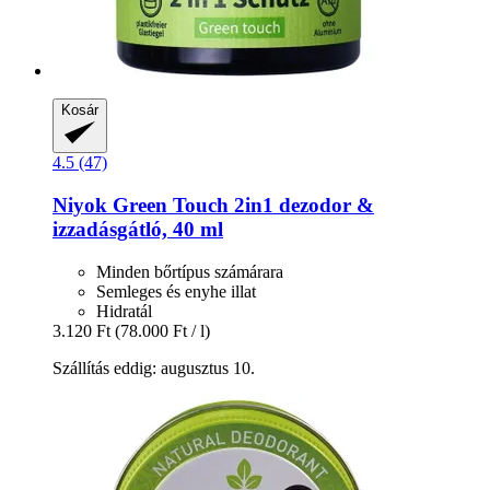
Kosár
4.5 (47)
Niyok
Green Touch 2in1 dezodor &
izzadásgátló, 40 ml
Minden bőrtípus számárara
Semleges és enyhe illat
Hidratál
3.120 Ft
(78.000 Ft / l)
Szállítás eddig: augusztus 10.