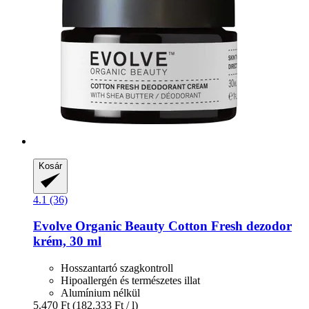
Kosár
4.1 (36)
Evolve Organic Beauty
Cotton Fresh dezodor
krém, 30 ml
Hosszantartó szagkontroll
Hipoallergén és természetes illat
Alumínium nélkül
5.470 Ft
(182.333 Ft / l)