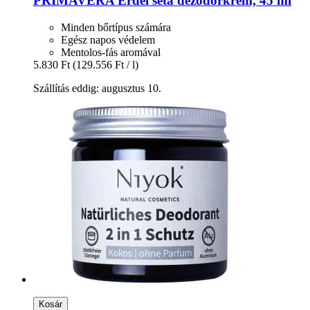
PRIMAVERA
Erdei séta dezodorkrém, 45 ml
Minden bőrtípus számára
Egész napos védelem
Mentolos-fás aromával
5.830 Ft
(129.556 Ft / l)
Szállítás eddig: augusztus 10.
Kosár