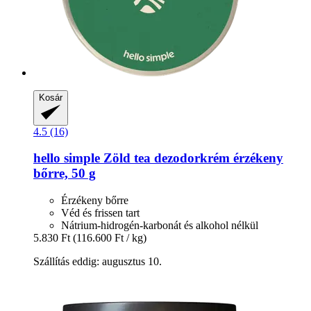
Kosár
4.5 (16)
hello simple
Zöld tea dezodorkrém érzékeny
bőrre, 50 g
Érzékeny bőrre
Véd és frissen tart
Nátrium-hidrogén-karbonát és alkohol nélkül
5.830 Ft
(116.600 Ft / kg)
Szállítás eddig: augusztus 10.