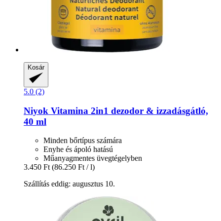
Kosár
5.0 (2)
Niyok
Vitamina 2in1 dezodor & izzadásgátló,
40 ml
Minden bőrtípus számára
Enyhe és ápoló hatású
Műanyagmentes üvegtégelyben
3.450 Ft
(86.250 Ft / l)
Szállítás eddig: augusztus 10.