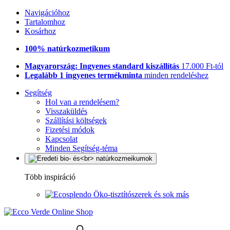
Navigációhoz
Tartalomhoz
Kosárhoz
100% natúrkozmetikum
Magyarország: Ingyenes standard kiszállítás
17.000 Ft-tól
Legalább 1 ingyenes termékminta
minden rendeléshez
Segítség
Hol van a rendelésem?
Visszaküldés
Szállítási költségek
Fizetési módok
Kapcsolat
Minden Segítség-téma
Több inspiráció
Öko-tisztítószerek és sok más