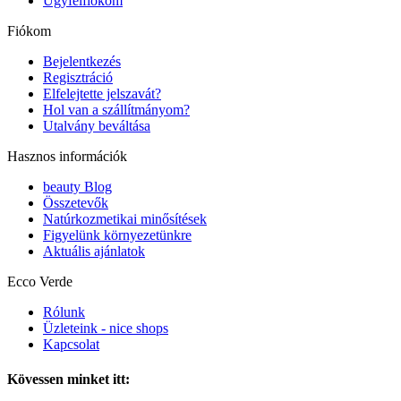
Ügyfélfiókom
Fiókom
Bejelentkezés
Regisztráció
Elfelejtette jelszavát?
Hol van a szállítmányom?
Utalvány beváltása
Hasznos információk
beauty Blog
Összetevők
Natúrkozmetikai minősítések
Figyelünk környezetünkre
Aktuális ajánlatok
Ecco Verde
Rólunk
Üzleteink - nice shops
Kapcsolat
Kövessen minket itt: