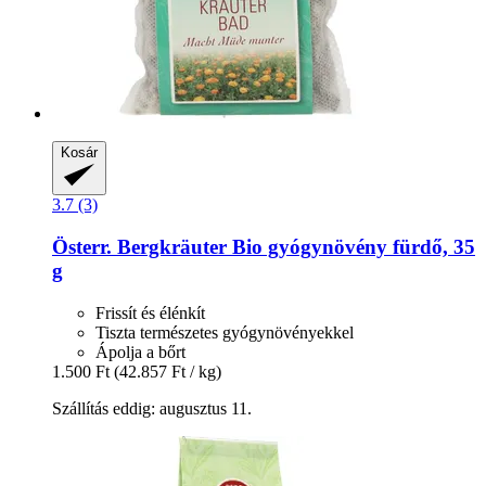
Kosár
3.7 (3)
Österr. Bergkräuter
Bio gyógynövény fürdő, 35
g
Frissít és élénkít
Tiszta természetes gyógynövényekkel
Ápolja a bőrt
1.500 Ft
(42.857 Ft / kg)
Szállítás eddig: augusztus 11.