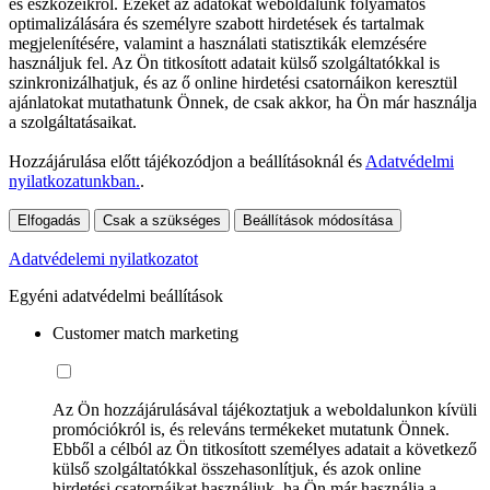
és eszközeikről. Ezeket az adatokat weboldalunk folyamatos
optimalizálására és személyre szabott hirdetések és tartalmak
megjelenítésére, valamint a használati statisztikák elemzésére
használjuk fel. Az Ön titkosított adatait külső szolgáltatókkal is
szinkronizálhatjuk, és az ő online hirdetési csatornáikon keresztül
ajánlatokat mutathatunk Önnek, de csak akkor, ha Ön már használja
a szolgáltatásaikat.
Hozzájárulása előtt tájékozódjon a beállításoknál és
Adatvédelmi
nyilatkozatunkban.
.
Elfogadás
Csak a szükséges
Beállítások módosítása
Adatvédelemi nyilatkozatot
Egyéni adatvédelmi beállítások
Customer match marketing
Az Ön hozzájárulásával tájékoztatjuk a weboldalunkon kívüli
promóciókról is, és releváns termékeket mutatunk Önnek.
Ebből a célból az Ön titkosított személyes adatait a következő
külső szolgáltatókkal összehasonlítjuk, és azok online
hirdetési csatornáikat használjuk, ha Ön már használja a