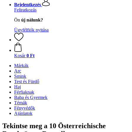
Bejelentkezés
Feliratkozás
Ön
új nálunk?
Ügyfélfiók nyitása
Kosár
0 Ft
Márkák
Arc
Smink
Test és Fürdő
Haj
Férfiaknak
Baba és Gyermek
Témák
Fényvédők
Ajánlatok
Tekintse meg a 10 Österreichische