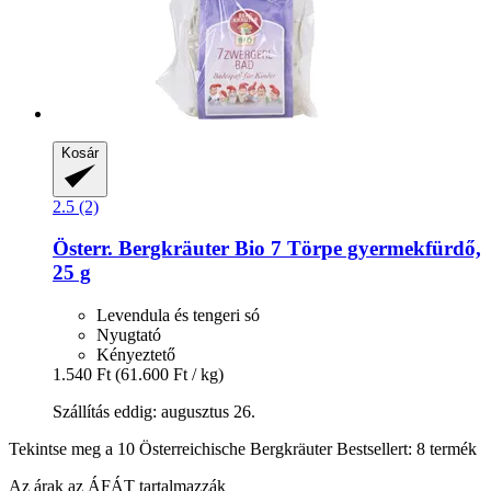
Kosár
2.5 (2)
Österr. Bergkräuter
Bio 7 Törpe gyermekfürdő,
25 g
Levendula és tengeri só
Nyugtató
Kényeztető
1.540 Ft
(61.600 Ft / kg)
Szállítás eddig: augusztus 26.
Tekintse meg a 10 Österreichische Bergkräuter Bestsellert: 8 termék
Az árak az ÁFÁT tartalmazzák