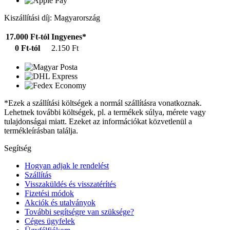
Kiszállítási díj: Magyarország
17.000 Ft-tól
Ingyenes*
0 Ft-tól
2.150 Ft
*Ezek a szállítási költségek a normál szállításra vonatkoznak.
Lehetnek további költségek, pl. a termékek súlya, mérete vagy
tulajdonságai miatt. Ezeket az információkat közvetlenül a
termékleírásban találja.
Segítség
Hogyan adjak le rendelést
Szállítás
Visszaküldés és visszatérítés
Fizetési módok
Akciók és utalványok
További segítségre van szüksége?
Céges ügyfelek