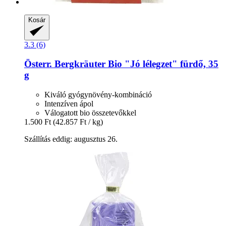
Kosár
3.3 (6)
Österr. Bergkräuter
Bio "Jó lélegzet" fürdő, 35
g
Kiváló gyógynövény-kombináció
Intenzíven ápol
Válogatott bio összetevőkkel
1.500 Ft
(42.857 Ft / kg)
Szállítás eddig: augusztus 26.