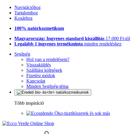
Navigációhoz
Tartalomhoz
Kosárhoz
100% natúrkozmetikum
Magyarország: Ingyenes standard kiszállítás
17.000 Ft-tól
Legalább 1 ingyenes termékminta
minden rendeléshez
Segítség
Hol van a rendelésem?
Visszaküldés
Szállítási költségek
Fizetési módok
Kapcsolat
Minden Segítség-téma
Több inspiráció
Öko-tisztítószerek és sok más