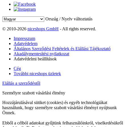
Ország / Nyelv változtatás
© 2010-2026
niceshops GmbH
- All rights reserved.
Impresszum
Adatvédelem
Általános Szerződési Feltételek és Elállási Tájékoztató
Akadálymentesítési nyilatkozat
Adatvédelmi beállítások
Cég
További niceshops üzletek
Elállás a szerződéstől
Személyre szabott vásárlási élmény
Hozzájárulásával sütiket (cookies) és egyéb technológiákat
használunk, hogy személyre szabott vásárlási élményt nyújtsunk
Önnek.
Ebből a célból adatokat gyűjtünk felhasználóinkról, viselkedésükről