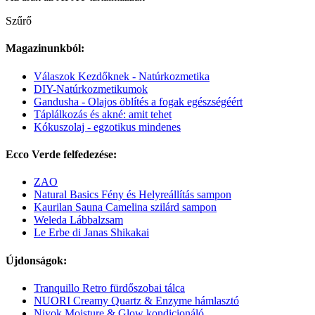
Szűrő
Magazinunkból:
Válaszok Kezdőknek - Natúrkozmetika
DIY-Natúrkozmetikumok
Gandusha - Olajos öblítés a fogak egészségéért
Táplálkozás és akné: amit tehet
Kókuszolaj - egzotikus mindenes
Ecco Verde felfedezése:
ZAO
Natural Basics Fény és Helyreállítás sampon
Kaurilan Sauna Camelina szilárd sampon
Weleda Lábbalzsam
Le Erbe di Janas Shikakai
Újdonságok:
Tranquillo Retro fürdőszobai tálca
NUORI Creamy Quartz & Enzyme hámlasztó
Niyok Moisture & Glow kondicionáló