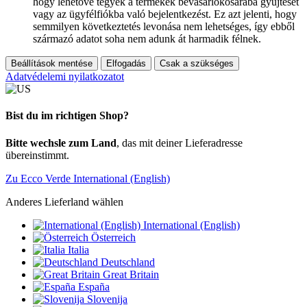
hogy lehetővé tegyék a termékek bevásárlókosarába gyűjtését
vagy az ügyfélfiókba való bejelentkezést. Ez azt jelenti, hogy
semmilyen következtetés levonása nem lehetséges, így ebből
származó adatot soha nem adunk át harmadik félnek.
Beállítások mentése
Elfogadás
Csak a szükséges
Adatvédelemi nyilatkozatot
Bist du im richtigen Shop?
Bitte wechsle zum Land
, das mit deiner Lieferadresse
übereinstimmt.
Zu Ecco Verde International (English)
Anderes Lieferland wählen
International (English)
Österreich
Italia
Deutschland
Great Britain
España
Slovenija