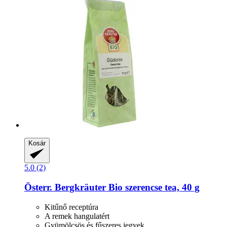
Kosár
5.0 (2)
Österr. Bergkräuter
Bio szerencse tea, 40 g
Kitűnő receptúra
A remek hangulatért
Gyümölcsös és fűszeres jegyek