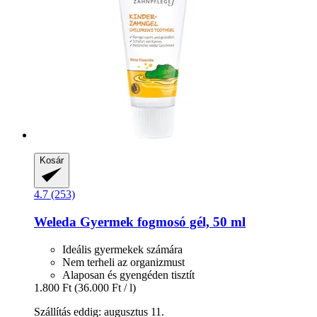
Kosár
4.7 (253)
Weleda
Gyermek fogmosó gél, 50 ml
Ideális gyermekek számára
Nem terheli az organizmust
Alaposan és gyengéden tisztít
1.800 Ft
(36.000 Ft / l)
Szállítás eddig: augusztus 11.