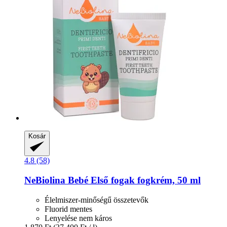
Kosár
4.8 (58)
NeBiolina
Bebé Első fogak fogkrém, 50 ml
Élelmiszer-minőségű összetevők
Fluorid mentes
Lenyelése nem káros