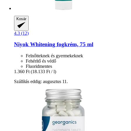
Kosár
4.3 (12)
Niyok
Whitening fogkrém, 75 ml
Felnőtteknek és gyermekeknek
Fehérítő és védő
Fluoridmentes
1.360 Ft
(18.133 Ft / l)
Szállítás eddig: augusztus 11.