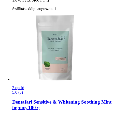
1.870 Ft
(37.400 Ft / l)
Szállítás eddig: augusztus 11.
2 opció
5.0 (3)
Dentafari
Sensitive & Whitening Soothing Mint
fogpor, 100 g