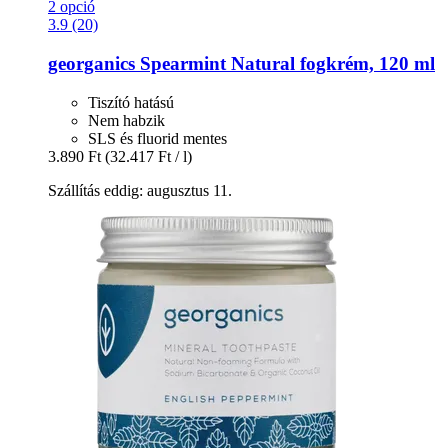
2 opció
3.9 (20)
georganics
Spearmint Natural fogkrém, 120 ml
Tiszító hatású
Nem habzik
SLS és fluorid mentes
3.890 Ft
(32.417 Ft / l)
Szállítás eddig: augusztus 11.