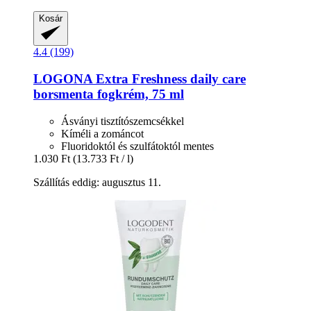
Kosár
4.4 (199)
LOGONA
Extra Freshness daily care
borsmenta fogkrém, 75 ml
Ásványi tisztítószemcsékkel
Kíméli a zománcot
Fluoridoktól és szulfátoktól mentes
1.030 Ft
(13.733 Ft / l)
Szállítás eddig: augusztus 11.