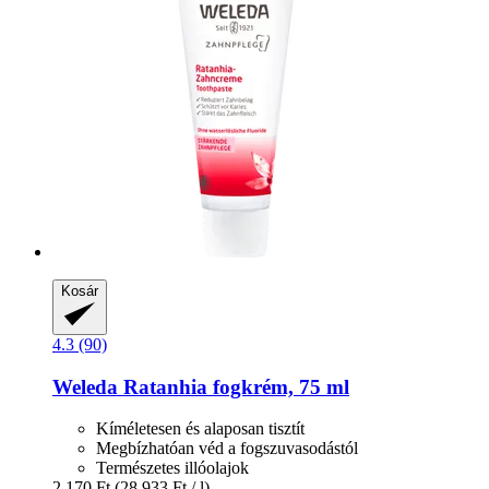
Kosár
4.3 (90)
Weleda
Ratanhia fogkrém, 75 ml
Kíméletesen és alaposan tisztít
Megbízhatóan véd a fogszuvasodástól
Természetes illóolajok
2.170 Ft
(28.933 Ft / l)