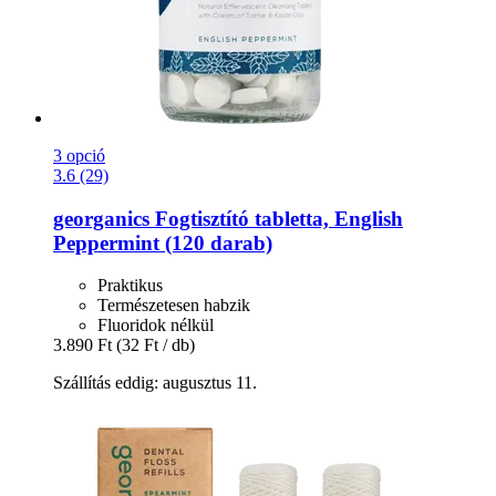
3 opció
3.6 (29)
georganics
Fogtisztító tabletta, English
Peppermint (120 darab)
Praktikus
Természetesen habzik
Fluoridok nélkül
3.890 Ft
(32 Ft / db)
Szállítás eddig: augusztus 11.