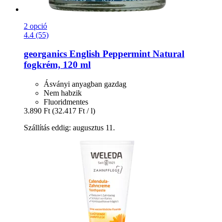
2 opció
4.4 (55)
georganics
English Peppermint Natural
fogkrém, 120 ml
Ásványi anyagban gazdag
Nem habzik
Fluoridmentes
3.890 Ft
(32.417 Ft / l)
Szállítás eddig: augusztus 11.