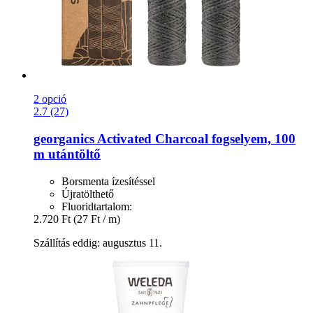
2 opció
2.7 (27)
georganics
Activated Charcoal fogselyem, 100
m utántöltő
Borsmenta ízesítéssel
Újratölthető
Fluoridtartalom:
2.720 Ft
(27 Ft / m)
Szállítás eddig: augusztus 11.