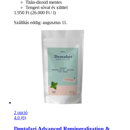
Titán-dioxid mentes
Tengeri sóval és xilittel
1.950 Ft
(26.000 Ft / l)
Szállítás eddig: augusztus 11.
2 opció
4.0 (6)
Dentafari
Advanced Remineralization &