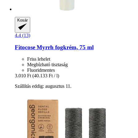
Kosár
4.4 (13)
Fitocose
Myrrh fogkrém, 75 ml
Friss lehelet
Megbízható tisztaság
Fluoridmentes
3.010 Ft
(40.133 Ft / l)
Szállítás eddig: augusztus 11.