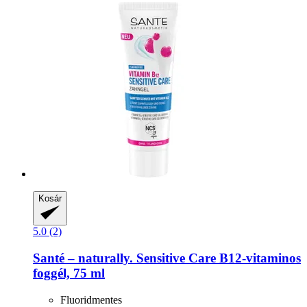
Kosár
5.0 (2)
Santé – naturally.
Sensitive Care B12-​vitaminos
foggél, 75 ml
Fluoridmentes