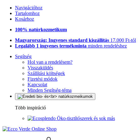
Navigációhoz
Tartalomhoz
Kosárhoz
100% natúrkozmetikum
Magyarország: Ingyenes standard kiszállítás
17.000 Ft-tól
Legalább 1 ingyenes termékminta
minden rendeléshez
Segítség
Hol van a rendelésem?
Visszaküldés
Szállítási költségek
Fizetési módok
Kapcsolat
Minden Segítség-téma
Több inspiráció
Öko-tisztítószerek és sok más