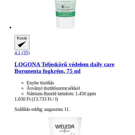
Kosár
4.1 (35)
LOGONA
Teljeskörű védelem daily care
Borsmenta fogkrém, 75 ml
Enyhe tisztítás
Ásványi tisztítószemcsékkel
Nátrium-fluorid tartalom: 1.450 ppm
1.030 Ft
(13.733 Ft / l)
Szállítás eddig: augusztus 11.