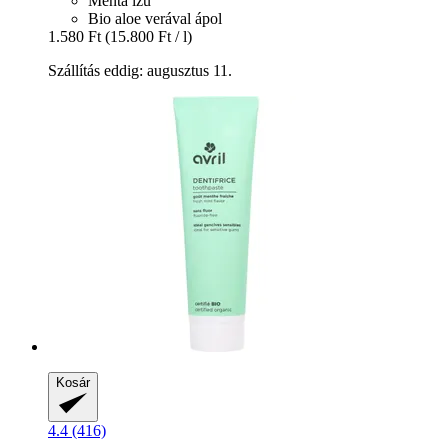
Menta ízű
Bio aloe verával ápol
1.580 Ft
(15.800 Ft / l)
Szállítás eddig: augusztus 11.
Kosár
4.4 (416)