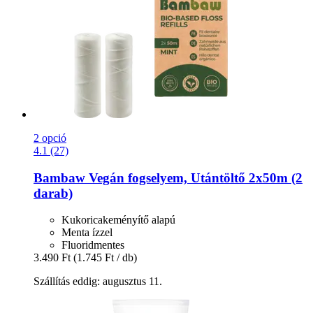
2 opció
4.1 (27)
Bambaw
Vegán fogselyem, Utántöltő 2x50m (2
darab)
Kukoricakeményítő alapú
Menta ízzel
Fluoridmentes
3.490 Ft
(1.745 Ft / db)
Szállítás eddig: augusztus 11.