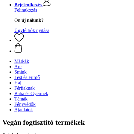
Bejelentkezés
Feliratkozás
Ön
új nálunk?
Ügyfélfiók nyitása
Márkák
Arc
Smink
Test és Fürdő
Haj
Férfiaknak
Baba és Gyermek
Témák
Fényvédők
Ajánlatok
Vegán fogtisztító termékek