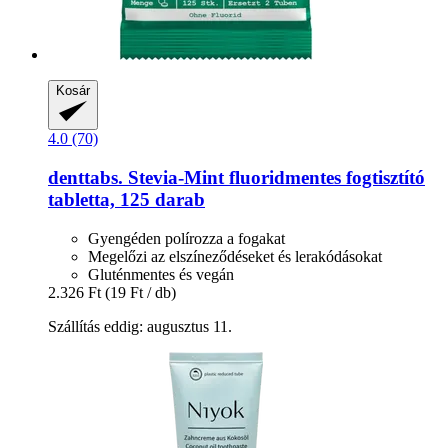
Kosár
4.0 (70)
denttabs.
Stevia-​Mint fluoridmentes fogtisztító
tabletta, 125 darab
Gyengéden polírozza a fogakat
Megelőzi az elszíneződéseket és lerakódásokat
Gluténmentes és vegán
2.326 Ft
(19 Ft / db)
Szállítás eddig: augusztus 11.