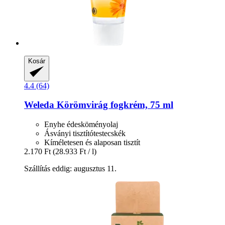
Kosár
4.4 (64)
Weleda
Körömvirág fogkrém, 75 ml
Enyhe édesköményolaj
Ásványi tisztítótestecskék
Kíméletesen és alaposan tisztít
2.170 Ft
(28.933 Ft / l)
Szállítás eddig: augusztus 11.