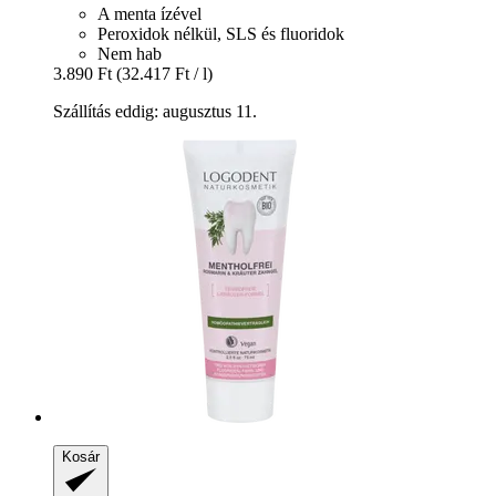
A menta ízével
Peroxidok nélkül, SLS és fluoridok
Nem hab
3.890 Ft
(32.417 Ft / l)
Szállítás eddig: augusztus 11.
Kosár