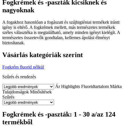
Fogkrémek és -paszták kicsiknek és
nagyoknak
A fogakhoz hasonlóan a fogászati és szájhigiéniai termékek iránti
igény is eltérő. A fogkrémek mellett, más természetes termékek
széles választéka is megtalálható, amely minden igényt kielégít. A
természetes összetevők gondtalan, kellemes ápolási élményt
biztosítanak.
Vásárlás kategóriák szerint
Fogkrém fluorid nélkül
Szűrés és rendezés
Ár
Highlights
Fluoridtartalom
Márka
Tulajdonságok
Minősítések
Szűrés
Fogkrémek és -paszták: 1 - 30 a/az 124
termékből