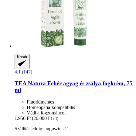
Kosár
4.1 (147)
TEA Natura
Fehér agyag és zsálya fogkrém, 75
ml
Fluoridmentes
Homeopátia-kompatibilis
Védi a fogzománcot
1.950 Ft
(26.000 Ft / l)
Szállítás eddig: augusztus 11.