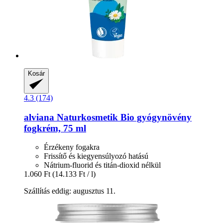
Kosár
4.3 (174)
alviana Naturkosmetik
Bio gyógynövény
fogkrém, 75 ml
Érzékeny fogakra
Frissítő és kiegyensúlyozó hatású
Nátrium-fluorid és titán-dioxid nélkül
1.060 Ft
(14.133 Ft / l)
Szállítás eddig: augusztus 11.