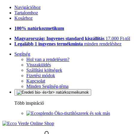
Navigációhoz
Tartalomhoz
Kosárhoz
100% natúrkozmetikum
Magyarország: Ingyenes standard kiszállítás
17.000 Ft-tól
Legalább 1 ingyenes termékminta
minden rendeléshez
Segítség
Hol van a rendelésem?
Visszaküldés
Szállítási költségek
Fizetési módok
Kapcsolat
Minden Segítség-téma
Több inspiráció
Öko-tisztítószerek és sok más