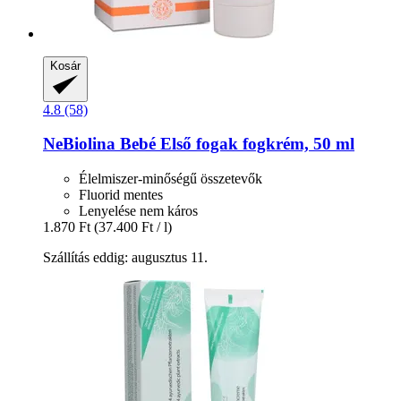
Kosár
4.8 (58)
NeBiolina
Bebé Első fogak fogkrém, 50 ml
Élelmiszer-minőségű összetevők
Fluorid mentes
Lenyelése nem káros
1.870 Ft
(37.400 Ft / l)
Szállítás eddig: augusztus 11.