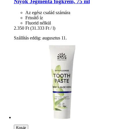
Niyok
Jégmenta fogkrém, 75 ml
Az egész család számára
Frissítő íz
Fluorid nélkül
2.350 Ft
(31.333 Ft / l)
Szállítás eddig: augusztus 11.
Kosár