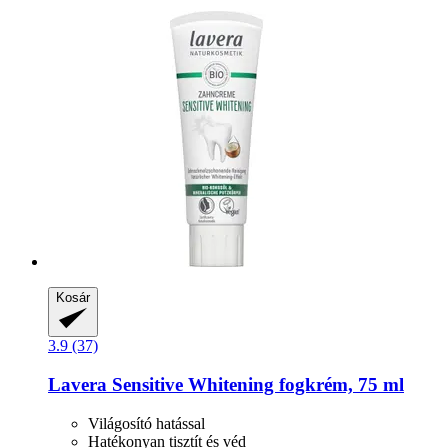
Kosár
3.9 (37)
Lavera
Sensitive Whitening fogkrém, 75 ml
Világosító hatással
Hatékonyan tisztít és véd