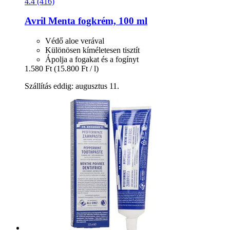
4.4 (416)
Avril
Menta fogkrém, 100 ml
Védő aloe verával
Különösen kíméletesen tisztít
Ápolja a fogakat és a fogínyt
1.580 Ft
(15.800 Ft / l)
Szállítás eddig: augusztus 11.