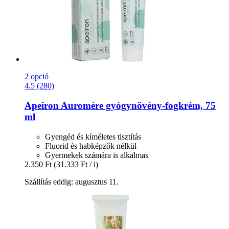
2 opció
4.5 (280)
Apeiron
Auromère gyógynövény-​fogkrém, 75
ml
Gyengéd és kíméletes tisztítás
Fluorid és habképzők nélkül
Gyermekek számára is alkalmas
2.350 Ft
(31.333 Ft / l)
Szállítás eddig: augusztus 11.