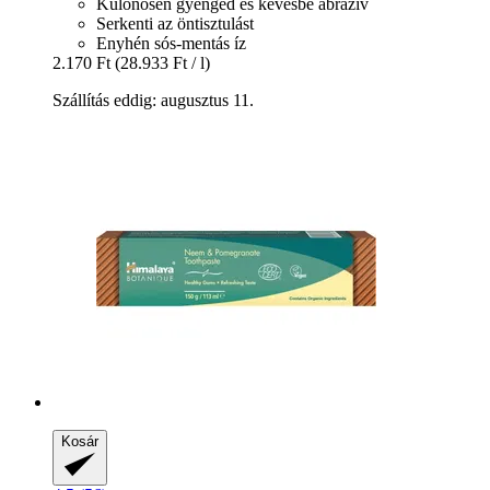
Különösen gyengéd és kevésbé abrazív
Serkenti az öntisztulást
Enyhén sós-mentás íz
2.170 Ft
(28.933 Ft / l)
Szállítás eddig: augusztus 11.
Kosár