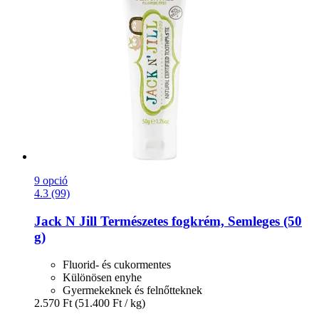
9 opció
4.3 (99)
Jack N Jill
Természetes fogkrém, Semleges (50
g)
Fluorid- és cukormentes
Különösen enyhe
Gyermekeknek és felnőtteknek
2.570 Ft
(51.400 Ft / kg)