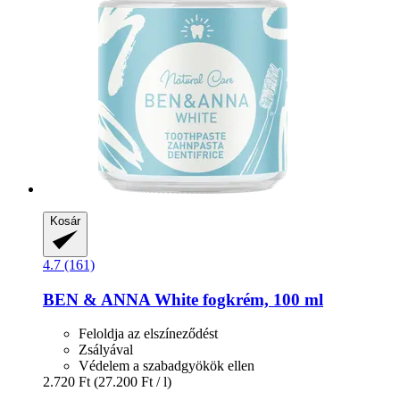
Kosár
4.7 (161)
BEN & ANNA
White fogkrém, 100 ml
Feloldja az elszíneződést
Zsályával
Védelem a szabadgyökök ellen
2.720 Ft
(27.200 Ft / l)