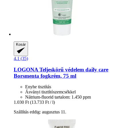
Kosár
4.1 (35)
LOGONA
Teljeskörű védelem daily care
Borsmenta fogkrém, 75 ml
Enyhe tisztítás
Ásványi tisztítószemcsékkel
Nátrium-fluorid tartalom: 1.450 ppm
1.030 Ft
(13.733 Ft / l)
Szállítás eddig: augusztus 11.