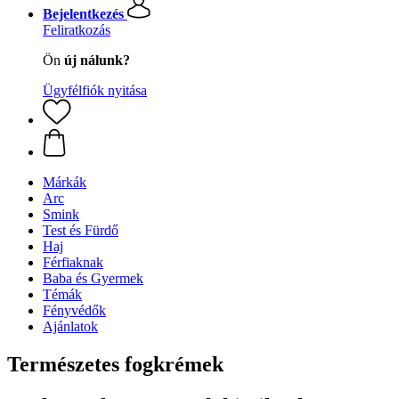
Bejelentkezés
Feliratkozás
Ön
új nálunk?
Ügyfélfiók nyitása
Márkák
Arc
Smink
Test és Fürdő
Haj
Férfiaknak
Baba és Gyermek
Témák
Fényvédők
Ajánlatok
Természetes fogkrémek