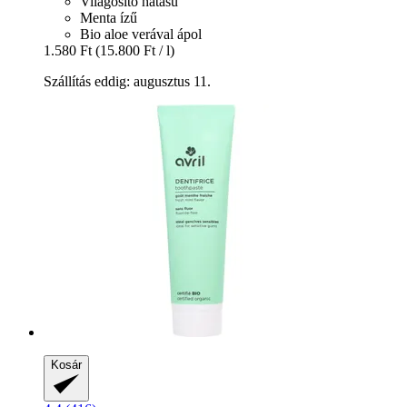
Világosító hatású
Menta ízű
Bio aloe verával ápol
1.580 Ft
(15.800 Ft / l)
Szállítás eddig: augusztus 11.
Kosár