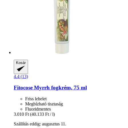
Kosár
4.4 (13)
Fitocose
Myrrh fogkrém, 75 ml
Friss lehelet
Megbízható tisztaság
Fluoridmentes
3.010 Ft
(40.133 Ft / l)
Szállítás eddig: augusztus 11.