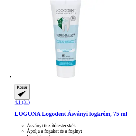
Kosár
4.1 (31)
LOGONA
Logodent Ásványi fogkrém, 75 ml
Ásványi tisztítótestecskék
Ápolja a fogakat és a fogínyt