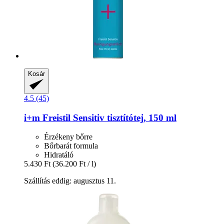
Kosár
4.5 (45)
i+m
Freistil Sensitiv tisztítótej, 150 ml
Érzékeny bőrre
Bőrbarát formula
Hidratáló
5.430 Ft
(36.200 Ft / l)
Szállítás eddig: augusztus 11.