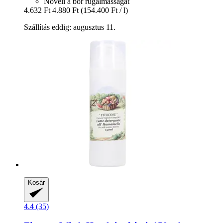
Növeli a bőr rugalmasságát
4.632 Ft
4.880 Ft
(154.400 Ft / l)
Szállítás eddig: augusztus 11.
Kosár
4.4 (35)