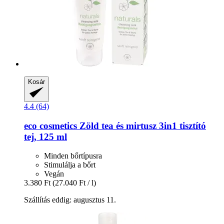
Kosár
4.4 (64)
eco cosmetics
Zöld tea és mirtusz 3in1 tisztító
tej, 125 ml
Minden bőrtípusra
Stimulálja a bőrt
Vegán
3.380 Ft
(27.040 Ft / l)
Szállítás eddig: augusztus 11.