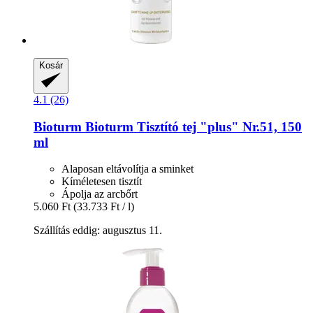
Kosár
4.1 (26)
Bioturm
Bioturm Tisztító tej "plus" Nr.51, 150
ml
Alaposan eltávolítja a sminket
Kíméletesen tisztít
Ápolja az arcbőrt
5.060 Ft
(33.733 Ft / l)
Szállítás eddig: augusztus 11.