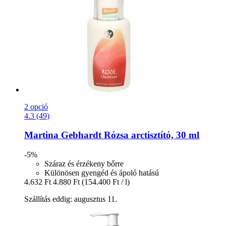
2 opció
4.3 (49)
Martina Gebhardt
Rózsa arctisztító, 30 ml
-5%
Száraz és érzékeny bőrre
Különösen gyengéd és ápoló hatású
4.632 Ft
4.880 Ft
(154.400 Ft / l)
Szállítás eddig: augusztus 11.