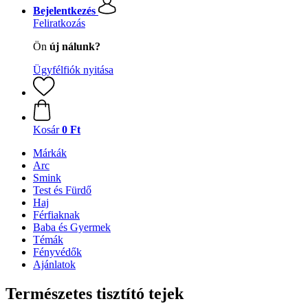
Bejelentkezés
Feliratkozás
Ön
új nálunk?
Ügyfélfiók nyitása
Kosár
0 Ft
Márkák
Arc
Smink
Test és Fürdő
Haj
Férfiaknak
Baba és Gyermek
Témák
Fényvédők
Ajánlatok
Természetes tisztító tejek