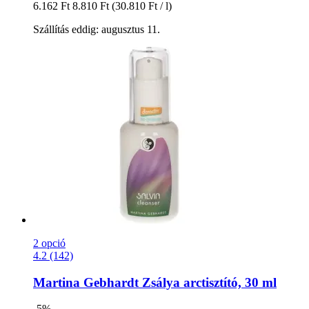
6.162 Ft
8.810 Ft
(30.810 Ft / l)
Szállítás eddig: augusztus 11.
2 opció
4.2 (142)
Martina Gebhardt
Zsálya arctisztító, 30 ml
-5%