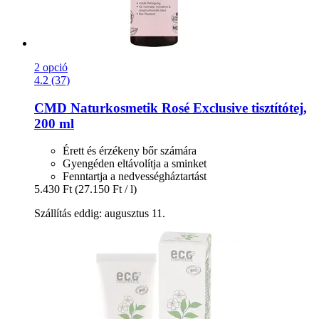
2 opció
4.2 (37)
CMD Naturkosmetik
Rosé Exclusive tisztítótej,
200 ml
Érett és érzékeny bőr számára
Gyengéden eltávolítja a sminket
Fenntartja a nedvességháztartást
5.430 Ft
(27.150 Ft / l)
Szállítás eddig: augusztus 11.