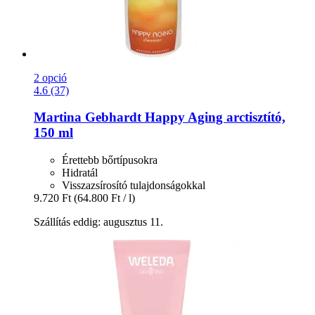
2 opció
4.6 (37)
Martina Gebhardt
Happy Aging arctisztító,
150 ml
Érettebb bőrtípusokra
Hidratál
Visszazsírosító tulajdonságokkal
9.720 Ft
(64.800 Ft / l)
Szállítás eddig: augusztus 11.