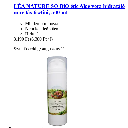
LÉA NATURE SO BiO étic
Aloe vera hidratáló
micellás tisztító, 500 ml
Minden bőrtípusra
Nem kell leöblíteni
Hidratál
3.190 Ft
(6.380 Ft / l)
Szállítás eddig: augusztus 11.