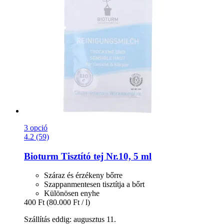
3 opció
4.2 (59)
Bioturm
Tisztító tej Nr.10, 5 ml
Száraz és érzékeny bőrre
Szappanmentesen tisztítja a bőrt
Különösen enyhe
400 Ft
(80.000 Ft / l)
Szállítás eddig: augusztus 11.