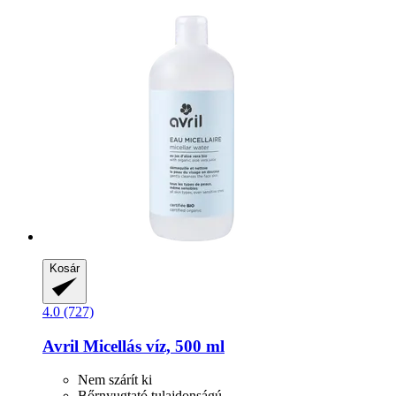
Kosár
4.0 (727)
Avril
Micellás víz, 500 ml
Nem szárít ki
Bőrnyugtató tulajdonságú