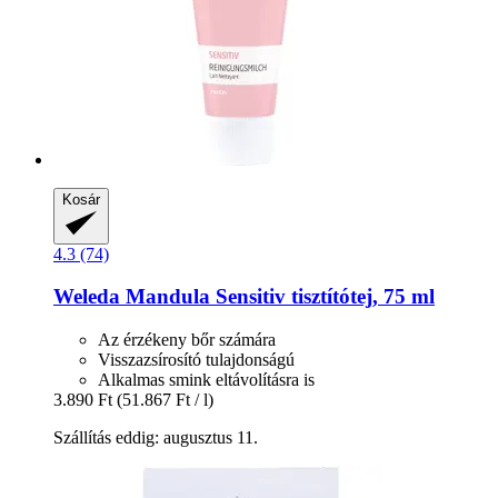
Kosár
4.3 (74)
Weleda
Mandula Sensitiv tisztítótej, 75 ml
Az érzékeny bőr számára
Visszazsírosító tulajdonságú
Alkalmas smink eltávolításra is
3.890 Ft
(51.867 Ft / l)
Szállítás eddig: augusztus 11.