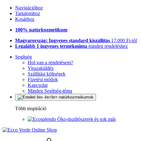
Navigációhoz
Tartalomhoz
Kosárhoz
100% natúrkozmetikum
Magyarország: Ingyenes standard kiszállítás
17.000 Ft-tól
Legalább 1 ingyenes termékminta
minden rendeléshez
Segítség
Hol van a rendelésem?
Visszaküldés
Szállítási költségek
Fizetési módok
Kapcsolat
Minden Segítség-téma
Több inspiráció
Öko-tisztítószerek és sok más