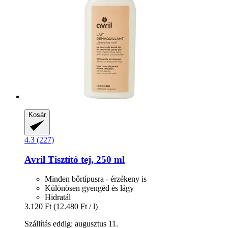
Kosár
4.3 (227)
Avril
Tisztító tej, 250 ml
Minden bőrtípusra - érzékeny is
Különösen gyengéd és lágy
Hidratál
3.120 Ft
(12.480 Ft / l)
Szállítás eddig: augusztus 11.