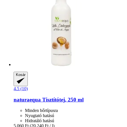
Kosár
4.5 (10)
naturaequa
Tisztítótej, 250 ml
Minden bőrtípusra
Nyugtató hatású
Hidratáló hatású
5.060 Ft
(20.240 Ft / l)