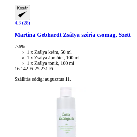
Kosár
4.3 (28)
Martina Gebhardt
Zsálya széria csomag, Szett
-36%
1 x Zsálya krém, 50 ml
1 x Zsálya ápolótej, 100 ml
1 x Zsálya tonik, 100 ml
16.142 Ft
25.231 Ft
Szállítás eddig: augusztus 11.