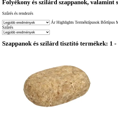
Folyékony és szilárd szappanok, valamint 
Szűrés és rendezés
Ár
Highlights
Terméktípusok
Bőrtípus
Szűrés
Szappanok és szilárd tisztító termékek: 1 -