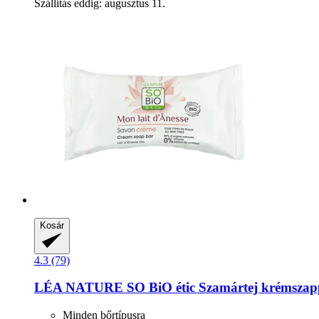
Szállítás eddig: augusztus 11.
Kosár
4.3 (79)
LÉA NATURE SO BiO étic
Szamártej krémszapp
Minden bőrtípusra