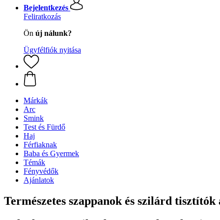
Bejelentkezés
Feliratkozás
Ön
új nálunk?
Ügyfélfiók nyitása
Márkák
Arc
Smink
Test és Fürdő
Haj
Férfiaknak
Baba és Gyermek
Témák
Fényvédők
Ajánlatok
Természetes szappanok és szilárd tisztítók