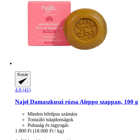
Kosár
4.8 (41)
Najel
Damaszkuszi rózsa Aleppo szappan, 100 g
Minden bőrtípus számára
Tonizáló tulajdonságok
Puhaság és ragyogás
1.800 Ft
(18.000 Ft / kg)