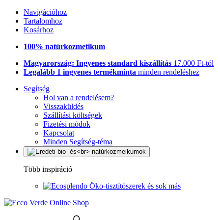
Navigációhoz
Tartalomhoz
Kosárhoz
100% natúrkozmetikum
Magyarország: Ingyenes standard kiszállítás
17.000 Ft-tól
Legalább 1 ingyenes termékminta
minden rendeléshez
Segítség
Hol van a rendelésem?
Visszaküldés
Szállítási költségek
Fizetési módok
Kapcsolat
Minden Segítség-téma
Több inspiráció
Öko-tisztítószerek és sok más