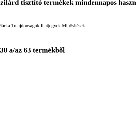
szilárd tisztító termékek mindennapos haszn
Márka
Tulajdonságok
Illatjegyek
Minősítések
 30 a/az 63 termékből