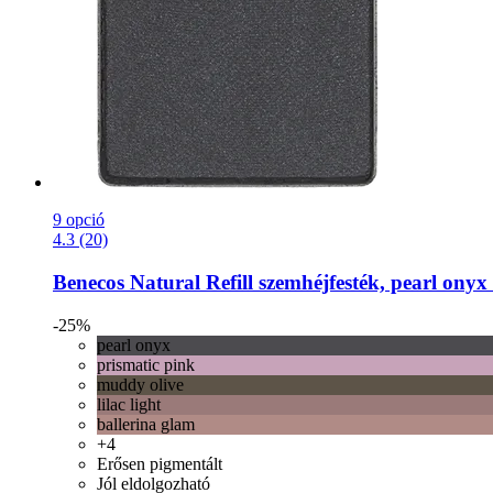
9 opció
4.3 (20)
Benecos
Natural Refill szemhéjfesték, pearl onyx 
-25%
pearl onyx
prismatic pink
muddy olive
lilac light
ballerina glam
+4
Erősen pigmentált
Jól eldolgozható