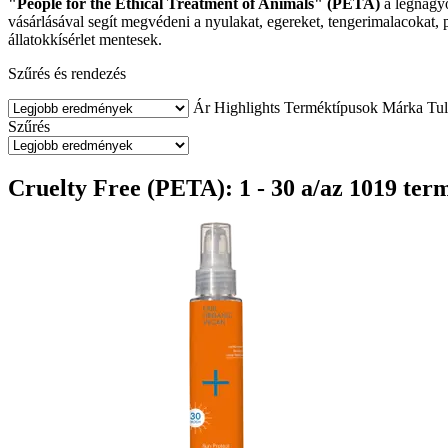
"People for the Ethical Treatment of Animals" (PETA)
a legnagyo
vásárlásával segít megvédeni a nyulakat, egereket, tengerimalacokat, 
állatokkísérlet mentesek.
Szűrés és rendezés
Ár
Highlights
Terméktípusok
Márka
Tu
Szűrés
Cruelty Free (PETA): 1 - 30 a/az 1019 ter