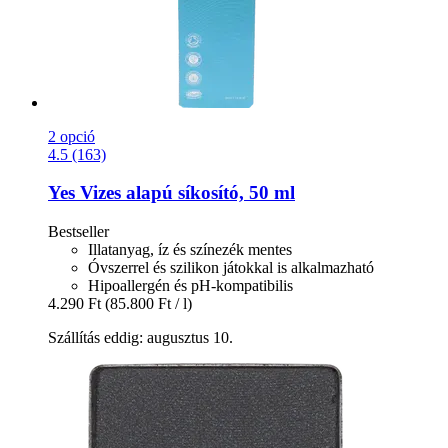
2 opció
4.5 (163)
Yes
Vizes alapú síkosító, 50 ml
Bestseller
Illatanyag, íz és színezék mentes
Óvszerrel és szilikon játokkal is alkalmazható
Hipoallergén és pH-kompatibilis
4.290 Ft
(85.800 Ft / l)
Szállítás eddig: augusztus 10.