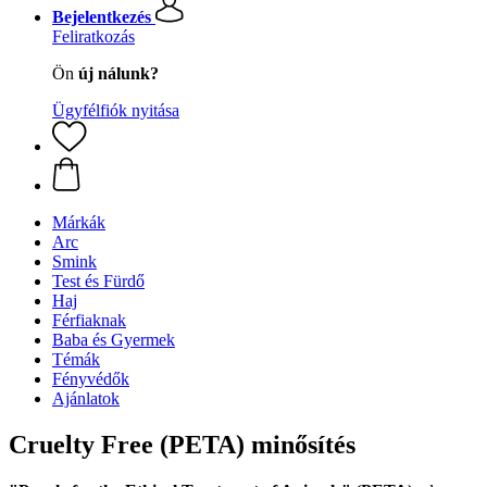
Bejelentkezés
Feliratkozás
Ön
új nálunk?
Ügyfélfiók nyitása
Márkák
Arc
Smink
Test és Fürdő
Haj
Férfiaknak
Baba és Gyermek
Témák
Fényvédők
Ajánlatok
Cruelty Free (PETA) minősítés