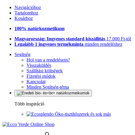
Navigációhoz
Tartalomhoz
Kosárhoz
100% natúrkozmetikum
Magyarország: Ingyenes standard kiszállítás
17.000 Ft-tól
Legalább 1 ingyenes termékminta
minden rendeléshez
Segítség
Hol van a rendelésem?
Visszaküldés
Szállítási költségek
Fizetési módok
Kapcsolat
Minden Segítség-téma
Több inspiráció
Öko-tisztítószerek és sok más