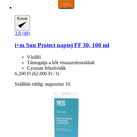
Kosár
3.8 (48)
i+m
Sun Protect naptej FF 30, 100 ml
Vízálló
Támogatja a bőr visszazsírosodását
Gyorsan felszívódik
6.200 Ft
(62.000 Ft / l)
Szállítás eddig: augusztus 10.