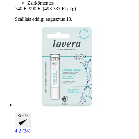
Zsírkőmentes
740 Ft
990 Ft
(493.333 Ft / kg)
Szállítás eddig: augusztus 10.
Kosár
4.2 (34)