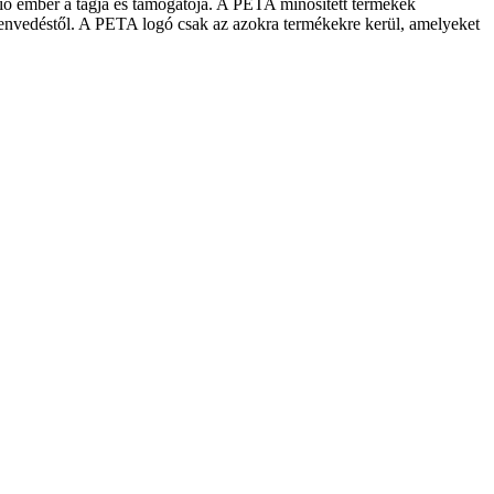
lió ember a tagja és támogatója. A PETA minősített termékek
ó szenvedéstől. A PETA logó csak az azokra termékekre kerül, amelyeket