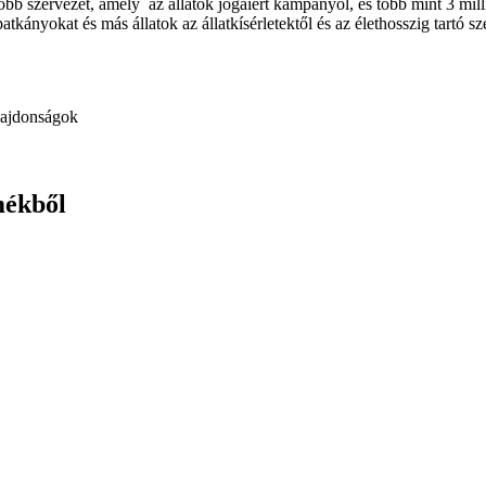
bb szervezet, amely az állatok jogaiért kampányol, és több mint 3 mil
patkányokat és más állatok az állatkísérletektől és az élethosszig tart
lajdonságok
mékből